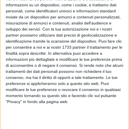
informazioni su un dispositivo, come i cookie, e trattiamo dati
personali, come identificatori univoci e informazioni standard
inviate da un dispositivo per annunci e contenuti personalizzati,
A cura di
misurazione di annunci e contenuti, analisi dell'audience e
GIANLUCA BATTISTA
sviluppo dei servizi.
Con la tua autorizzazione noi e i nostri
partner possiamo utilizzare dati precisi di geolocalizzazione e
identificazione tramite la scansione del dispositivo. Puoi fare clic
Cambiamenti in vista nel clero bitontino. L'arcivescovo di
per consentire a noi e ai nostri 1733 partner il trattamento per le
Bari-Bitonto, monsignor Giuseppe Satriano, ha infatti
finalità sopra descritte. In alternativa puoi accedere a
informazioni più dettagliate e modificare le tue preferenze prima
comunicato nelle scorse alcune nomine ed alcuni
di acconsentire o di negare il consenso.
Si rende noto che alcuni
avvicendamenti nei vari incarichi pastorali.
trattamenti dei dati personali possono non richiedere il tuo
consenso, ma hai il diritto di opporti a tale trattamento. Le tue
Don Marino Cutrone
, già parroco della Parrocchia San
preferenze si applicheranno solo a questo sito web. Puoi
Nicola di Toritto, è stato nominato parroco della
modificare le tue preferenze o revocare il consenso in qualsiasi
Concattedrale di Santa Maria Assunta in Bitonto. È nato a
momento tornando su questo sito e facendo clic sul pulsante
Palo del Colle il 12 luglio del 1961 ed è stato ordinato
"Privacy" in fondo alla pagina web.
sacerdote il 12 settembre del 1987.
Da qualche anno era parroco a Toritto, dove ha ricoperto
anche il ruolo di Vicario zonale del vescovo e dove è stato