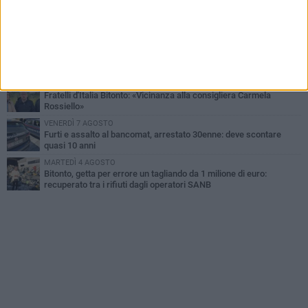
LUNEDÌ 3 AGOSTO
Antonella Aresta: «La Puglia è un set a cielo aperto. La
fotografia? Per me è pura poesia»
LUNEDÌ 3 AGOSTO
Parcheggio interrato in piazza Marconi, SI: «Scelta che non può
essere presa da pochi»
DOMENICA 2 AGOSTO
Fratelli d'Italia Bitonto: «Vicinanza alla consigliera Carmela
Rossiello»
VENERDÌ 7 AGOSTO
Furti e assalto al bancomat, arrestato 30enne: deve scontare
quasi 10 anni
MARTEDÌ 4 AGOSTO
Bitonto, getta per errore un tagliando da 1 milione di euro:
recuperato tra i rifiuti dagli operatori SANB