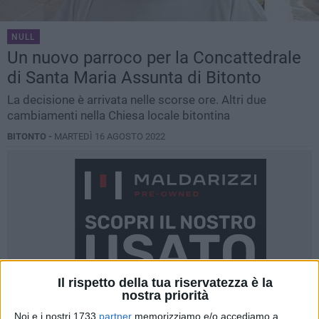
NULL
Un nuovo parroco per la Concattedrale
di Santa Maria Assunta di Bitonto
La decisione è arrivata nelle scorse ore. Altri due
cambiamenti nella Chiesa locale bitontina
BITONTO -
MARTEDÌ 16 AGOSTO 2022
Il rispetto della tua riservatezza è la
nostra priorità
Noi e i nostri 1733
partner
memorizziamo e/o accediamo a