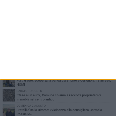
PIÙ LETTI QUESTA SETTIMANA
MARTEDÌ 4 AGOSTO
Armati di bastoni fuggono con l'incasso, rapina in un bar di Bitonto
VENERDÌ 31 LUGLIO
Furti d'auto, scoperta la banda tra Bitonto e Cerignola: 13 arresti, I
NOMI
SABATO 1 AGOSTO
"Case a un euro", Comune chiama a raccolta proprietari di
immobili nel centro antico
DOMENICA 2 AGOSTO
Fratelli d'Italia Bitonto: «Vicinanza alla consigliera Carmela
Rossiello»