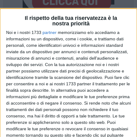
Il rispetto della tua riservatezza è la
nostra priorità
20
A cura di
Noi e i nostri 1733
partner
memorizziamo e/o accediamo a
NICOLA MICCIONE
informazioni su un dispositivo, come i cookie, e trattiamo dati
personali, come identificatori univoci e informazioni standard
inviate da un dispositivo per annunci e contenuti personalizzati,
Un venerdì Santo che si è trasformato in tragedia a Mariotto,
misurazione di annunci e contenuti, analisi dell'audience e
sviluppo dei servizi.
Con la tua autorizzazione noi e i nostri
una delle due frazioni di Bitonto, dove una lite familiare tra le
partner possiamo utilizzare dati precisi di geolocalizzazione e
mura domestiche, nata per futili motivi, è costata la vita ad
identificazione tramite la scansione del dispositivo. Puoi fare clic
una donna. La vittima,
Lucia Chiapperino
, aveva 74 anni e
per consentire a noi e ai nostri 1733 partner il trattamento per le
sarebbe stata colpita a morte con un paio di forbici dal
finalità sopra descritte. In alternativa puoi accedere a
marito
Vincenzo Visaggi.
informazioni più dettagliate e modificare le tue preferenze prima
di acconsentire o di negare il consenso.
Si rende noto che alcuni
L'uomo, coetaneo della coniuge, dopo avere chiamato i
trattamenti dei dati personali possono non richiedere il tuo
consenso, ma hai il diritto di opporti a tale trattamento. Le tue
Carabinieri
(«Ho ucciso mia moglie, venite a prendermi»,
preferenze si applicheranno solo a questo sito web. Puoi
avrebbe detto al telefono) è ora in stato di fermo, in attesa
modificare le tue preferenze o revocare il consenso in qualsiasi
che il pubblico ministero della
Procura della Repubblica di
momento tornando su questo sito e facendo clic sul pulsante