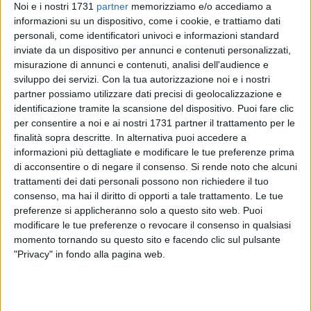
Noi e i nostri 1731
partner
memorizziamo e/o accediamo a
informazioni su un dispositivo, come i cookie, e trattiamo dati
personali, come identificatori univoci e informazioni standard
28
inviate da un dispositivo per annunci e contenuti personalizzati,
misurazione di annunci e contenuti, analisi dell'audience e
sviluppo dei servizi.
Con la tua autorizzazione noi e i nostri
partner possiamo utilizzare dati precisi di geolocalizzazione e
L'odore acre, le fiamme che divampano ed i muri degli stabili
identificazione tramite la scansione del dispositivo. Puoi fare clic
nelle immediate vicinanze che si anneriscono. Torna
l'incubo
per consentire a noi e ai nostri 1731 partner il trattamento per le
roghi d'auto a Bitonto
, proprio quando ormai sembrava
finalità sopra descritte. In alternativa puoi accedere a
svanito, un ricordo lontano.
informazioni più dettagliate e modificare le tue preferenze prima
di acconsentire o di negare il consenso.
Si rende noto che alcuni
trattamenti dei dati personali possono non richiedere il tuo
Ed anche se manca la conferma, è difficile ipotizzare
consenso, ma hai il diritto di opporti a tale trattamento. Le tue
un'origine differente da quella dolosa per l'incendio che
preferenze si applicheranno solo a questo sito web. Puoi
intorno alle ore 02.30 di questa notte ha incenerito tre
modificare le tue preferenze o revocare il consenso in qualsiasi
automobili parcheggiate lungo via Carelli: una
Fiat Panda
,
momento tornando su questo sito e facendo clic sul pulsante
alimentata a gas di petrolio liquefatto e completamente
"Privacy" in fondo alla pagina web.
distrutta dalle fiamme, oltre ad una
Citroen
e una
Fiat Punto
,
entrambe danneggiate gravemente dalle alte lingue di fuoco.
Sul posto, per spegnere il rogo, sono intervenuti i
Vigili del