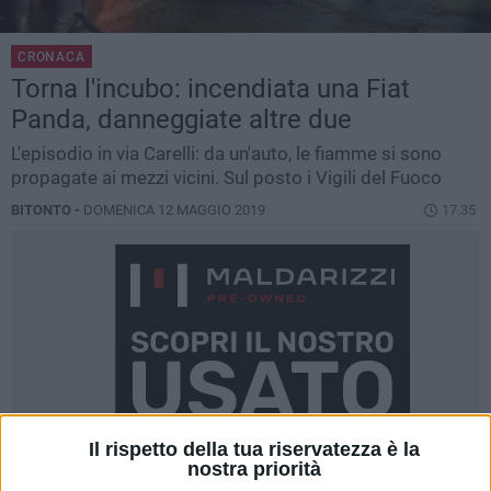
CRONACA
Torna l'incubo: incendiata una Fiat
Panda, danneggiate altre due
L'episodio in via Carelli: da un'auto, le fiamme si sono
propagate ai mezzi vicini. Sul posto i Vigili del Fuoco
BITONTO -
DOMENICA 12 MAGGIO 2019
17.35
Il rispetto della tua riservatezza è la
nostra priorità