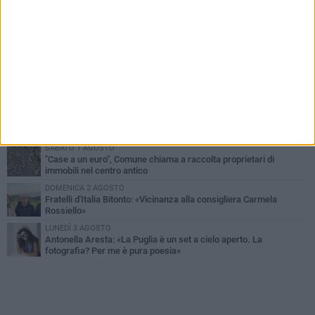
PIÙ LETTI QUESTA SETTIMANA
VENERDÌ 31 LUGLIO
Furti d'auto, scoperta la banda tra Bitonto e Cerignola: 13 arresti, I
NOMI
MARTEDÌ 4 AGOSTO
Armati di bastoni fuggono con l'incasso, rapina in un bar di Bitonto
GIOVEDÌ 30 LUGLIO
Bitonto, Palo e Bitetto insieme per creare centro intercomunale
della capacità di coesione
SABATO 1 AGOSTO
"Case a un euro", Comune chiama a raccolta proprietari di
immobili nel centro antico
DOMENICA 2 AGOSTO
Fratelli d'Italia Bitonto: «Vicinanza alla consigliera Carmela
Rossiello»
LUNEDÌ 3 AGOSTO
Antonella Aresta: «La Puglia è un set a cielo aperto. La
fotografia? Per me è pura poesia»