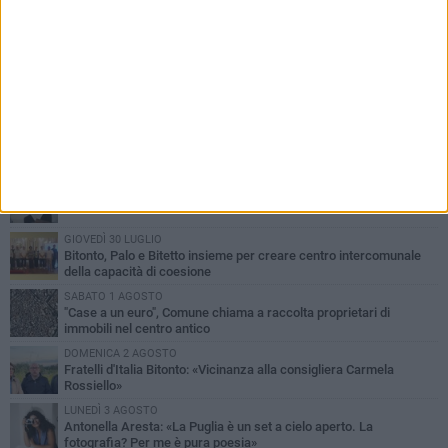
PIÙ LETTI QUESTA SETTIMANA
VENERDÌ 31 LUGLIO
Furti d'auto, scoperta la banda tra Bitonto e Cerignola: 13 arresti, I
NOMI
MARTEDÌ 4 AGOSTO
Armati di bastoni fuggono con l'incasso, rapina in un bar di Bitonto
GIOVEDÌ 30 LUGLIO
Bitonto, Palo e Bitetto insieme per creare centro intercomunale
della capacità di coesione
SABATO 1 AGOSTO
"Case a un euro", Comune chiama a raccolta proprietari di
immobili nel centro antico
DOMENICA 2 AGOSTO
Fratelli d'Italia Bitonto: «Vicinanza alla consigliera Carmela
Rossiello»
LUNEDÌ 3 AGOSTO
Antonella Aresta: «La Puglia è un set a cielo aperto. La
fotografia? Per me è pura poesia»