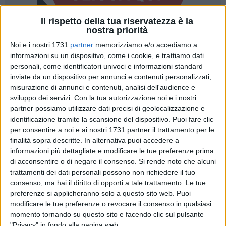
Il rispetto della tua riservatezza è la
nostra priorità
Noi e i nostri 1731
partner
memorizziamo e/o accediamo a
informazioni su un dispositivo, come i cookie, e trattiamo dati
personali, come identificatori univoci e informazioni standard
Una "guida all'ascolto" particolare, firmata da
Antonio
inviate da un dispositivo per annunci e contenuti personalizzati,
misurazione di annunci e contenuti, analisi dell'audience e
Stornaiolo
. Il
Bitonto Opera Festival
si affida al noto attore
sviluppo dei servizi.
Con la tua autorizzazione noi e i nostri
per presentare al pubblico
La Traviata
, l'opera di Giuseppe
partner possiamo utilizzare dati precisi di geolocalizzazione e
Verdi con cui festeggerà il suo ventennale il prossimo 6
identificazione tramite la scansione del dispositivo. Puoi fare clic
agosto nel chiostro dell'Istituto Sacro Cuore di Bitonto.
per consentire a noi e ai nostri 1731 partner il trattamento per le
Sabato 29 luglio
alle ore ore 20, l'area esterna della
finalità sopra descritte. In alternativa puoi accedere a
Fondazione Giovanni XXIII
di Bitonto farà da sfondo allo
informazioni più dettagliate e modificare le tue preferenze prima
spettacolo inedito "Ti presento Violetta". Protagonista della
di acconsentire o di negare il consenso.
Si rende noto che alcuni
trattamenti dei dati personali possono non richiedere il tuo
serata, ad ingresso gratuito su prenotazione, Stornaiolo che,
consenso, ma hai il diritto di opporti a tale trattamento. Le tue
con la sua verve, racconterà la figura chiave del
preferenze si applicheranno solo a questo sito web. Puoi
melodramma, facendo divertire ma anche riflettere.
modificare le tue preferenze o revocare il consenso in qualsiasi
momento tornando su questo sito e facendo clic sul pulsante
«Lo spettacolo sarà una caccia al tesoro per trovare le note,
"Privacy" in fondo alla pagina web.