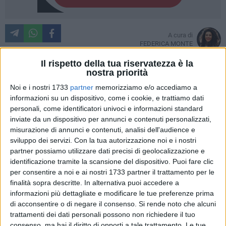
A cura di
FEDERICA MONTE
Il rispetto della tua riservatezza è la
nostra priorità
«L'architettura è il grande libro dell'umanità» scrisse
Victor
Noi e i nostri 1733
partner
memorizziamo e/o accediamo a
Hugo
in
Nôtre-Dame de Paris
. Con la pietra l'uomo ha reso
informazioni su un dispositivo, come i cookie, e trattiamo dati
personali, come identificatori univoci e informazioni standard
immortale la sua storia e la penna dell'architettura ha scritto
inviate da un dispositivo per annunci e contenuti personalizzati,
pagine meravigliose soprattutto nelle sue espressioni
misurazione di annunci e contenuti, analisi dell'audience e
religiose. Sono 455.839 le chiese sparse in tutti i cinque
sviluppo dei servizi.
Con la tua autorizzazione noi e i nostri
continenti. Di questa immensa storia, una piccola parte
partner possiamo utilizzare dati precisi di geolocalizzazione e
risiede e vive anche a
Bitonto
, città nella quale ieri,
25
identificazione tramite la scansione del dispositivo. Puoi fare clic
agosto
, tantissimi visitatori, giunti da tutta la provincia di
per consentire a noi e ai nostri 1733 partner il trattamento per le
Bari, hanno potuto ammirare le bellezze di
Chiese Aperte
,
finalità sopra descritte. In alternativa puoi accedere a
informazioni più dettagliate e modificare le tue preferenze prima
l'iniziativa organizzata da
Confartigianato
e
Confcommercio
di acconsentire o di negare il consenso.
Si rende noto che alcuni
e dall'associazione
What to do
, in collaborazione con il
trattamenti dei dati personali possono non richiedere il tuo
Comune di Bitonto
e la
Diocesi
.
consenso, ma hai il diritto di opporti a tale trattamento. Le tue