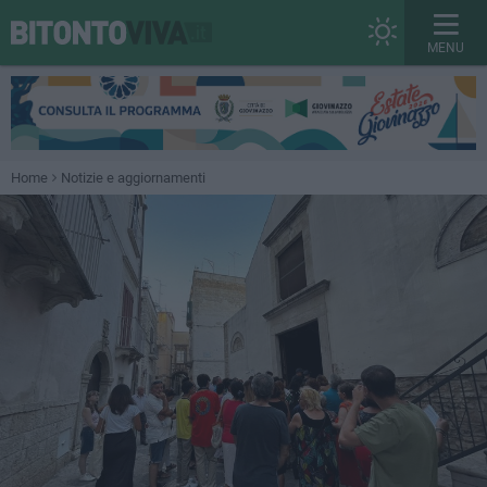
MENU
Home
Notizie e aggiornamenti