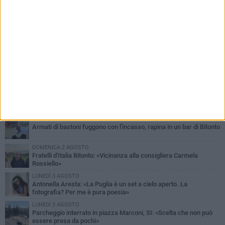
PIÙ LETTI QUESTA SETTIMANA
MARTEDÌ 4 AGOSTO
Armati di bastoni fuggono con l'incasso, rapina in un bar di Bitonto
DOMENICA 2 AGOSTO
Fratelli d'Italia Bitonto: «Vicinanza alla consigliera Carmela
Rossiello»
LUNEDÌ 3 AGOSTO
Antonella Aresta: «La Puglia è un set a cielo aperto. La
fotografia? Per me è pura poesia»
LUNEDÌ 3 AGOSTO
Parcheggio interrato in piazza Marconi, SI: «Scelta che non può
essere presa da pochi»