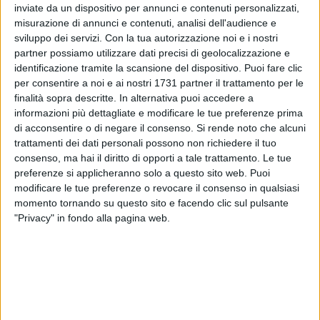
inviate da un dispositivo per annunci e contenuti personalizzati,
misurazione di annunci e contenuti, analisi dell'audience e
sviluppo dei servizi.
Con la tua autorizzazione noi e i nostri
partner possiamo utilizzare dati precisi di geolocalizzazione e
identificazione tramite la scansione del dispositivo. Puoi fare clic
per consentire a noi e ai nostri 1731 partner il trattamento per le
Domenica con cielo sereno e sole su Bitonto, caratterizzata
finalità sopra descritte. In alternativa puoi accedere a
in mattinata da vento sostenuto di Traversone. Mare da
informazioni più dettagliate e modificare le tue preferenze prima
mosso a molto mosso sui litorali di Giovinazzo e Santo
di acconsentire o di negare il consenso.
Si rende noto che alcuni
Spirito frequentati da molti bitontini, ma in città temperature
trattamenti dei dati personali possono non richiedere il tuo
massime in risalita sino a 25°.
consenso, ma hai il diritto di opporti a tale trattamento. Le tue
Ancora venti da quadranti nord-occidentali al pomeriggio e
preferenze si applicheranno solo a questo sito web. Puoi
serata stellata. Minime della notte sui 18°. Attese punte di
modificare le tue preferenze o revocare il consenso in qualsiasi
momento tornando su questo sito e facendo clic sul pulsante
29° mercoledì e giovedì prossimi, antipasto estivo.
"Privacy" in fondo alla pagina web.
DOMENICA 24 MAGGIO
SOLE - Sorge: 5:26, Tramonta: 20:11
LUNA - Leva: 13:35, Cala: 1:56 - Gibbosa crescente
7 AGOSTO 2026
Bitonto nella morsa del caldo: bollino rosso