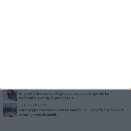
PIÙ LETTI QUESTA SETTIMANA
MARTEDÌ 4 AGOSTO
Armati di bastoni fuggono con l'incasso, rapina in un bar di Bitonto
VENERDÌ 31 LUGLIO
Furti d'auto, scoperta la banda tra Bitonto e Cerignola: 13 arresti, I
NOMI
SABATO 1 AGOSTO
"Case a un euro", Comune chiama a raccolta proprietari di
immobili nel centro antico
DOMENICA 2 AGOSTO
Fratelli d'Italia Bitonto: «Vicinanza alla consigliera Carmela
Rossiello»
LUNEDÌ 3 AGOSTO
Antonella Aresta: «La Puglia è un set a cielo aperto. La
fotografia? Per me è pura poesia»
LUNEDÌ 3 AGOSTO
Parcheggio interrato in piazza Marconi, SI: «Scelta che non può
essere presa da pochi»