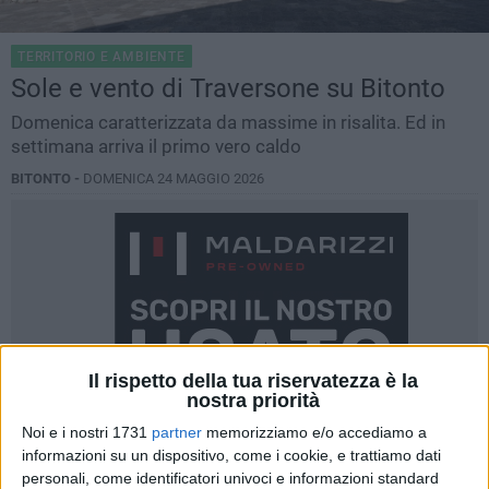
TERRITORIO E AMBIENTE
Sole e vento di Traversone su Bitonto
Domenica caratterizzata da massime in risalita. Ed in
settimana arriva il primo vero caldo
BITONTO -
DOMENICA 24 MAGGIO 2026
Il rispetto della tua riservatezza è la
nostra priorità
Noi e i nostri 1731
partner
memorizziamo e/o accediamo a
informazioni su un dispositivo, come i cookie, e trattiamo dati
personali, come identificatori univoci e informazioni standard