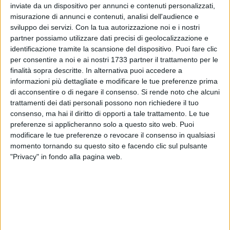
inviate da un dispositivo per annunci e contenuti personalizzati,
misurazione di annunci e contenuti, analisi dell'audience e
sviluppo dei servizi.
Con la tua autorizzazione noi e i nostri
2
partner possiamo utilizzare dati precisi di geolocalizzazione e
identificazione tramite la scansione del dispositivo. Puoi fare clic
per consentire a noi e ai nostri 1733 partner il trattamento per le
finalità sopra descritte. In alternativa puoi accedere a
Sole e temperature davvero gradevoli a Bitonto in questa
informazioni più dettagliate e modificare le tue preferenze prima
seconda domenica di settembre. Mare calmo sui litorali di
di acconsentire o di negare il consenso.
Si rende noto che alcuni
Giovinazzo e Santo Spirito, ideale per un ultimo tuffo a fine
trattamenti dei dati personali possono non richiedere il tuo
estate, e massime nella città dell'olio sino a 30°. Pomeriggio
consenso, ma hai il diritto di opporti a tale trattamento. Le tue
soleggiato e serata stellata. Minime della notte sui 20°.
preferenze si applicheranno solo a questo sito web. Puoi
modificare le tue preferenze o revocare il consenso in qualsiasi
La settimana sarà ugualmente assai clemente, ideale per
momento tornando su questo sito e facendo clic sul pulsante
momenti di relax dopo la ripresa.
"Privacy" in fondo alla pagina web.
DOMENICA 14 SETTEMBRE
SOLE - Sorge: 6:30, Tramonta: 19:04
LUNA - Leva: 23:15, Cala: 14:39 - Luna calante
9 AGOSTO 2026