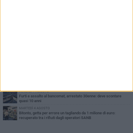
PIÙ LETTI QUESTA SETTIMANA
MARTEDÌ 4 AGOSTO
Armati di bastoni fuggono con l'incasso, rapina in un bar di Bitonto
LUNEDÌ 3 AGOSTO
Antonella Aresta: «La Puglia è un set a cielo aperto. La
fotografia? Per me è pura poesia»
LUNEDÌ 3 AGOSTO
Parcheggio interrato in piazza Marconi, SI: «Scelta che non può
essere presa da pochi»
DOMENICA 2 AGOSTO
Fratelli d'Italia Bitonto: «Vicinanza alla consigliera Carmela
Rossiello»
VENERDÌ 7 AGOSTO
Furti e assalto al bancomat, arrestato 30enne: deve scontare
quasi 10 anni
MARTEDÌ 4 AGOSTO
Bitonto, getta per errore un tagliando da 1 milione di euro:
recuperato tra i rifiuti dagli operatori SANB