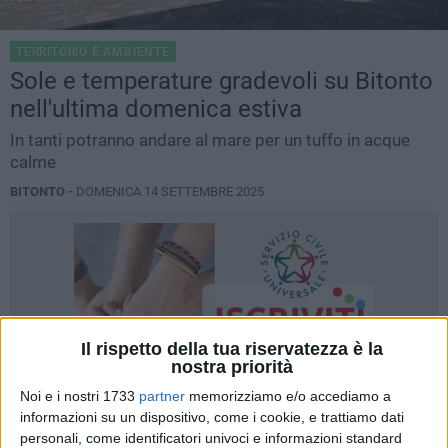
TERRITORIO E AMBIENTE
Sole e temperature gradevoli su Bitonto
nell'ultima domenica estiva
In tanti potranno andare al mare per un tuffo in acque
calme
BITONTO -
DOMENICA 14 SETTEMBRE 2025
Il rispetto della tua riservatezza è la
nostra priorità
Noi e i nostri 1733
partner
memorizziamo e/o accediamo a
informazioni su un dispositivo, come i cookie, e trattiamo dati
personali, come identificatori univoci e informazioni standard