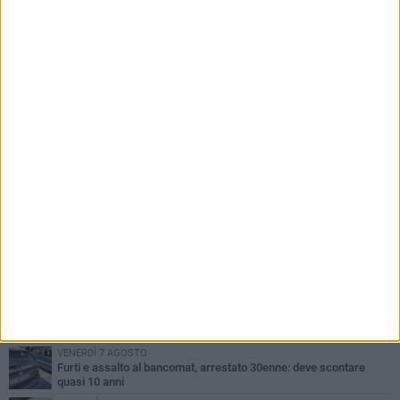
PIÙ LETTI QUESTA SETTIMANA
MARTEDÌ 4 AGOSTO
Armati di bastoni fuggono con l'incasso, rapina in un bar di Bitonto
LUNEDÌ 3 AGOSTO
Antonella Aresta: «La Puglia è un set a cielo aperto. La
fotografia? Per me è pura poesia»
LUNEDÌ 3 AGOSTO
Parcheggio interrato in piazza Marconi, SI: «Scelta che non può
essere presa da pochi»
DOMENICA 2 AGOSTO
Fratelli d'Italia Bitonto: «Vicinanza alla consigliera Carmela
Rossiello»
VENERDÌ 7 AGOSTO
Furti e assalto al bancomat, arrestato 30enne: deve scontare
quasi 10 anni