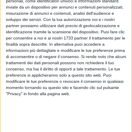
personali, come identificatori univoci e informazioni standard
inviate da un dispositivo per annunci e contenuti personalizzati,
misurazione di annunci e contenuti, analisi dell'audience e
sviluppo dei servizi.
Con la tua autorizzazione noi e i nostri
7
A cura di
LA REDAZIONE
partner possiamo utilizzare dati precisi di geolocalizzazione e
identificazione tramite la scansione del dispositivo. Puoi fare clic
per consentire a noi e ai nostri 1733 partner il trattamento per le
finalità sopra descritte. In alternativa puoi accedere a
Si va placando il vento di Maestrale che ha sferzato il Nord
informazioni più dettagliate e modificare le tue preferenze prima
Barese in queste ultime 48 ore e sarà di fatto sostituito da
di acconsentire o di negare il consenso.
Si rende noto che alcuni
correnti meridionali di moderata intensità. A Bitonto cielo in
trattamenti dei dati personali possono non richiedere il tuo
prevalenza sereno al primissimo mattino, ma poi le nuvole
consenso, ma hai il diritto di opporti a tale trattamento. Le tue
preferenze si applicheranno solo a questo sito web. Puoi
torneranno ad addensarsi e nella parte centrale della
modificare le tue preferenze o revocare il consenso in qualsiasi
domenica ci saranno nuove precipitazioni, anche
momento tornando su questo sito e facendo clic sul pulsante
consistenti. Massime della domenica sui 20°, leggermente in
"Privacy" in fondo alla pagina web.
risalita, ma in linea con la media autunnale, minime sui 13°.
Lunedì possibilità di brevi rovesci a sera, con tempo
variabile.
DOMENICA 5 OTTOBRE