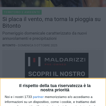
TERRITORIO E AMBIENTE
Si placa il vento, ma torna la pioggia su
Bitonto
Pomeriggio domenicale caratterizzato da nuovi
annuvolamenti e precipitazioni
BITONTO -
DOMENICA 5 OTTOBRE 2025
Il rispetto della tua riservatezza è la
nostra priorità
Noi e i nostri 1733
partner
memorizziamo e/o accediamo a
informazioni su un dispositivo, come i cookie, e trattiamo dati