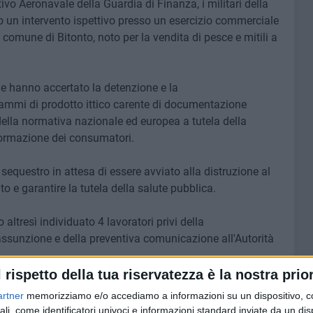
vo Aeronavale della Guardia di Finanza, i militari della
o un intervento ispettivo presso un esercizio commerciale
el comune di Bitonto, noto per la vendita di pesce e mitili a
le hanno accertato la detenzione e la
ammi di prodotto ittico carente di documentazione
e della normativa nazionale ed europea a tutela della
nformazione dei consumatori.
 sequestro in attesa di essere avviato alla distruzione al
o e garantire la tutela della salute pubblica.
ltresì individuato 4 lavoratori privi della
ssunzione e della preventiva comunicazione all'Autorità
l rispetto della tua riservatezza è la nostra prior
a sono state avviate le procedure di contestazione delle
artner
memorizziamo e/o accediamo a informazioni su un dispositivo, c
li enti competenti per l'applicazione delle relative
ali, come identificatori univoci e informazioni standard inviate da un di