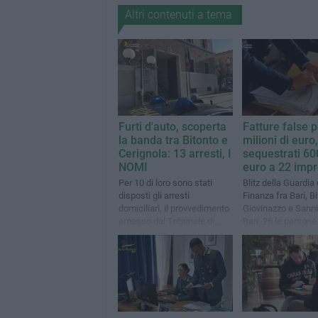
Altri contenuti a tema
Furti d'auto, scoperta
Fatture false p
la banda tra Bitonto e
milioni di euro,
Cerignola: 13 arresti, I
sequestrati 60
NOMI
euro a 22 imp
Per 10 di loro sono stati
Blitz della Guardia 
disposti gli arresti
Finanza fra Bari, Bi
domiciliari, il provvedimento
Giovinazzo e Sanni
emesso dal Tribunale di
Bari. 26 le persone
Foggia. Due i gruppi attivi
denunciate alla Pr
della Repubblica