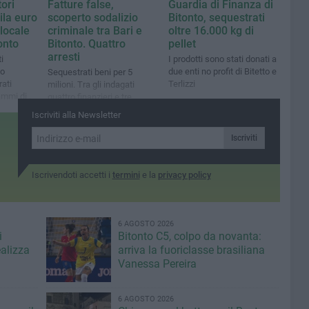
ori
Fatture false,
Guardia di Finanza di
ila euro
scoperto sodalizio
Bitonto, sequestrati
 locale
criminale tra Bari e
oltre 16.000 kg di
onto
Bitonto. Quattro
pellet
arresti
i
I prodotti sono stati donati a
mo
due enti no profit di Bitetto e
Sequestrati beni per 5
ati
Terlizzi
milioni. Tra gli indagati
ammi di
quattro finanzieri e tre
rivi di
funzionari dell’Agenzia delle
Iscriviti alla Newsletter
Dogane e dei Monopoli
Iscriviti
Iscrivendoti accetti i
termini
e la
privacy policy
6 AGOSTO 2026
i
Bitonto C5, colpo da novanta:
ealizza
arriva la fuoriclasse brasiliana
Vanessa Pereira
6 AGOSTO 2026