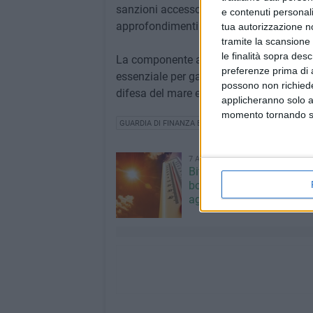
sanzioni accessorie per la sospensione de
e contenuti personali
approfondimenti volti a rilevare eventuali
tua autorizzazione no
tramite la scansione 
le finalità sopra des
La componente aeronavale della Guardia 
preferenze prima di 
essenziale per garantire una presenza cos
possono non richieder
difesa del mare e dell'ambiente a tutela 
applicheranno solo a
momento tornando su 
GUARDIA DI FINANZA BITONTO
7 AGOSTO 2026
Bitonto nella morsa del c
bollino rosso prolungato a
agosto