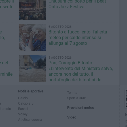
copre il
Chiusura col botto per il Beat
seriti
Onto Jazz Festival
6 AGOSTO 2026
e
Bitonto a fuoco lento: l'allerta
no,
meteo per caldo intenso si
allunga al 7 agosto
5 AGOSTO 2026
e del
Pnrr, Coraggio Bitonto:
«L'intervento del Ministero salva,
minile
ancora non del tutto, il
portafoglio dei bitontini da
fallimentare gestione Ricci»
Notizie sportive
Tennis
Calcio
Sport a 360°
e
Calcio a 5
Previsioni meteo
ettacolo
Basket
Volley
I
Video
Atletica leggera
R
B