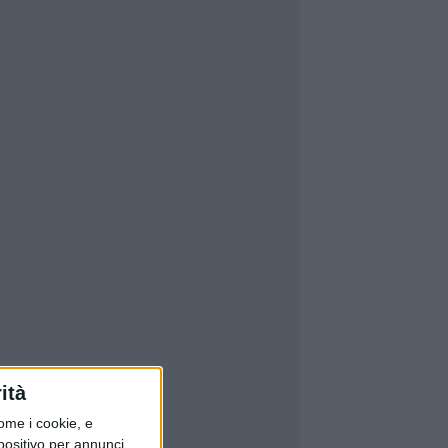
ità
ome i cookie, e
spositivo per annunci