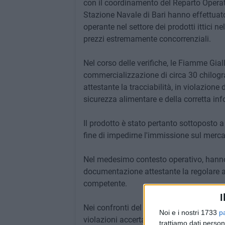
con il coordinamento del Reparto Operati
Stazione Navale di Bari hanno effettuat
operante nel settore dei prodotti ittici n
prezzi estremamente concorrenziali.
Nel corso delle verifiche, le Fiamme Gial
commercializzazione di circa 30 chilogr
attestante la tracciabilità, in violazion
sicurezza alimentare e della corretta i
Il prodotto è stato pertanto sottoposto a
fine di impedirne l'immissione sul mercat
Nel medesimo contesto operativo, hanno a
documentazione attestante la regolare a
competente.
I
Nei confronti del titolare della pescheri
Noi e i nostri 1733
p
violazioni accertate e la segnalazione ag
trattiamo dati person