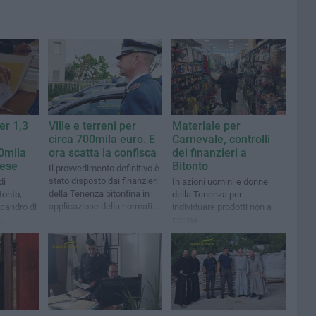
er 1,3
Ville e terreni per
Materiale per
circa 700mila euro. E
Carnevale, controlli
0mila
ora scatta la confisca
dei finanzieri a
rese
Bitonto
Il provvedimento definitivo è
stato disposto dai finanzieri
di
In azioni uomini e donne
della Tenenza bitontina in
tonto,
della Tenenza per
applicazione della normativa
candro di
individuare prodotti non a
antimafia
norma
ocura