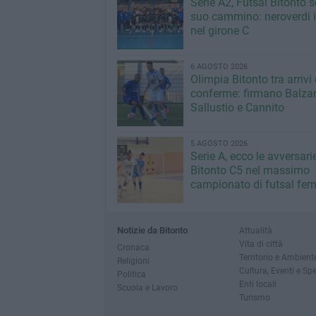
Serie A2, Futsal Bitonto s
suo cammino: neroverdi in
nel girone C
6 AGOSTO 2026
Olimpia Bitonto tra arrivi 
conferme: firmano Balza
Sallustio e Cannito
5 AGOSTO 2026
Serie A, ecco le avversari
Bitonto C5 nel massimo
campionato di futsal fem
Notizie da Bitonto
Attualità
Vita di città
Cronaca
Territorio e Ambient
Religioni
Cultura, Eventi e Sp
Politica
Enti locali
Scuola e Lavoro
Turismo