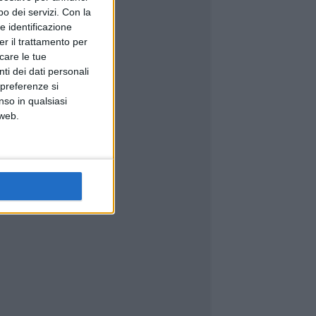
o dei servizi.
Con la
e identificazione
er il trattamento per
icare le tue
ti dei dati personali
 preferenze si
nso in qualsiasi
 web.