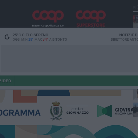
PI
25
°C
CIELO SERENO
NOTIZIE 
34°
OGGI MIN
25°
MAX
A
BITONTO
DIRETTORE
ANTO
ant
VIDEO
po
po