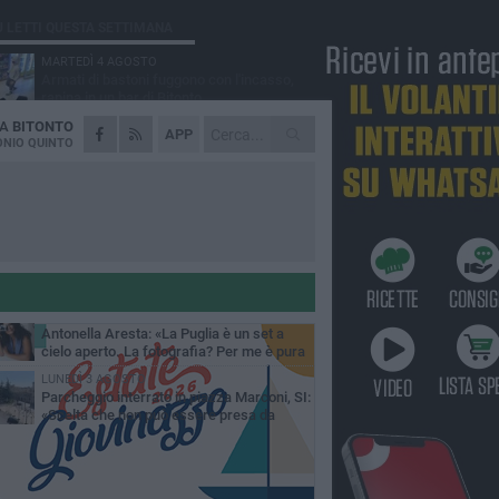
Ù LETTI QUESTA SETTIMANA
MARTEDÌ 4 AGOSTO
Armati di bastoni fuggono con l'incasso,
rapina in un bar di Bitonto
DA
BITONTO
VENERDÌ 31 LUGLIO
APP
Furti d'auto, scoperta la banda tra Bitonto e
NIO QUINTO
Cerignola: 13 arresti, I NOMI
SABATO 1 AGOSTO
"Case a un euro", Comune chiama a
raccolta proprietari di immobili nel centro
ico
DOMENICA 2 AGOSTO
Fratelli d'Italia Bitonto: «Vicinanza alla
consigliera Carmela Rossiello»
LUNEDÌ 3 AGOSTO
Antonella Aresta: «La Puglia è un set a
cielo aperto. La fotografia? Per me è pura
esia»
LUNEDÌ 3 AGOSTO
Parcheggio interrato in piazza Marconi, SI:
«Scelta che non può essere presa da
chi»