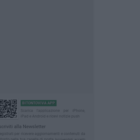
BITONTOVIVA APP
Scarica l'applicazione per iPhone,
iPad e Android e ricevi notizie push
scriviti alla Newsletter
egistrati per ricevere aggiornamenti e contenuti da
itonto nella tua casella di posta
Iscrivendoti accetti