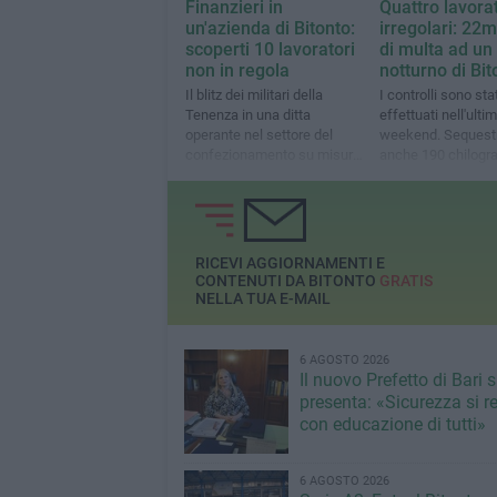
Finanzieri in
Quattro lavorat
un'azienda di Bitonto:
irregolari: 22m
scoperti 10 lavoratori
di multa ad un
non in regola
notturno di Bit
Il blitz dei militari della
I controlli sono stat
Tenenza in una ditta
effettuati nell'ulti
operante nel settore del
weekend. Sequestr
confezionamento su misura
anche 190 chilogr
di abbigliamento
prodotti alimentari p
tracciabilità
RICEVI AGGIORNAMENTI E
CONTENUTI DA BITONTO
GRATIS
NELLA TUA E-MAIL
6 AGOSTO 2026
Il nuovo Prefetto di Bari s
presenta: «Sicurezza si r
con educazione di tutti»
6 AGOSTO 2026