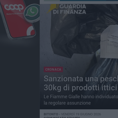
CRONACA
Sanzionata una pesch
30kg di prodotti ittici
Le Fiamme Gialle hanno individuato 
la regolare assunzione
BITONTO -
VENERDÌ 19 GIUGNO 2026