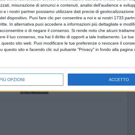
ll'attività commerciale. Sono in corso ulteriori
zzati, misurazione di annunci e contenuti, analisi dell'audience e svilupp
 violazioni di carattere fiscale.
i e i nostri partner possiamo utilizzare dati precisi di geolocalizzazione 
del dispositivo. Puoi fare clic per consentire a noi e ai nostri 1733 partn
critte. In alternativa puoi accedere a informazioni più dettagliate e modif
di Finanza, quale Polizia del Mare, si conferma
acconsentire o di negare il consenso.
Si rende noto che alcuni trattamen
tante e capillare, 24 ore su 24, 365 giorni l'anno, a
e il tuo consenso, ma hai il diritto di opporti a tale trattamento. Le tue
dei cittadini e della legalità economico finanziaria.
 questo sito web. Puoi modificare le tue preferenze o revocare il conse
questo sito e facendo clic sul pulsante "Privacy" in fondo alla pagina
6 AGOSTO 2026
aldo:
Ricci: «C'è chi vede un cantiere.
PIÙ OPZIONI
ACCETTO
ll'8
Io comincio a vedere una
piazza» - VIDEO