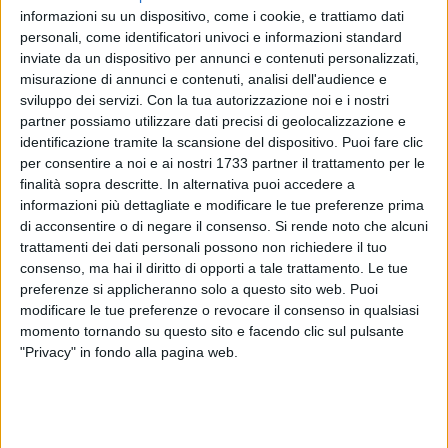
informazioni su un dispositivo, come i cookie, e trattiamo dati
personali, come identificatori univoci e informazioni standard
inviate da un dispositivo per annunci e contenuti personalizzati,
25
misurazione di annunci e contenuti, analisi dell'audience e
sviluppo dei servizi.
Con la tua autorizzazione noi e i nostri
partner possiamo utilizzare dati precisi di geolocalizzazione e
identificazione tramite la scansione del dispositivo. Puoi fare clic
Tornano al loro posto le colonnine arancioni dei
Velo Ok
per consentire a noi e ai nostri 1733 partner il trattamento per le
sradicate l'altra sera a
Palombaio
da mani ignote. A darne
finalità sopra descritte. In alternativa puoi accedere a
notizia è il consigliere comunale di Italia in Comune,
Dino
informazioni più dettagliate e modificare le tue preferenze prima
Ciminiello
, che ha voluto ringraziare le istituzioni per il celere
di acconsentire o di negare il consenso.
Si rende noto che alcuni
ripristino.
trattamenti dei dati personali possono non richiedere il tuo
consenso, ma hai il diritto di opporti a tale trattamento. Le tue
«Avevamo promesso di non arretrare – ha detto Ciminiello -
preferenze si applicheranno solo a questo sito web. Puoi
modificare le tue preferenze o revocare il consenso in qualsiasi
e di non farci intimorire o sconfortare da gesti di
momento tornando su questo sito e facendo clic sul pulsante
irresponsabilità come quello avvenuto ieri sera a Palombaio.
"Privacy" in fondo alla pagina web.
Tutelare la sicurezza stradale nelle vie di ingresso e di uscita
delle nostre comunità di
Bitonto,
Palombaio e
Mariotto
, sarà
sempre una priorità per tutta l'amministrazione. Il rispetto
delle regole è un valore istituzionale che va trasmesso e