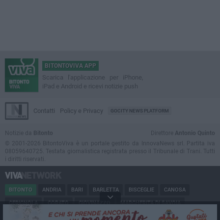
BITONTOVIVA APP
Scarica l'applicazione per iPhone,
iPad e Android e ricevi notizie push
Contatti
Policy e Privacy
GOCITY NEWS PLATFORM
Notizie da
Bitonto
Direttore
Antonio Quinto
© 2001-2026 BitontoViva è un portale gestito da InnovaNews srl. Partita iva
08059640725. Testata giornalistica registrata presso il Tribunale di Trani. Tutti
i diritti riservati.
BITONTO
ANDRIA
BARI
BARLETTA
BISCEGLIE
CANOSA
CERIGNOLA
CORATO
GIOVINAZZO
MARGHERITA DI SAVOIA
MINERVINO
MODUGNO
MOLFETTA
PUGLIA
RUVO