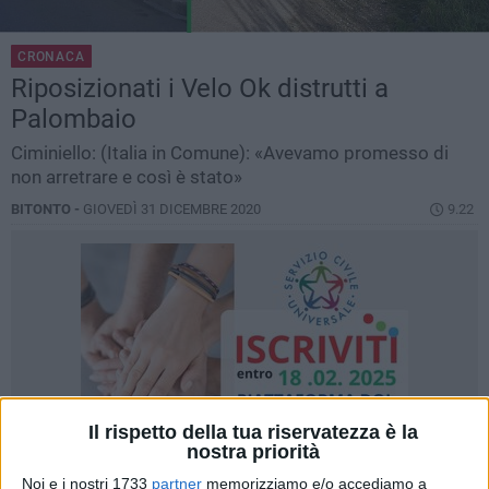
CRONACA
Riposizionati i Velo Ok distrutti a
Palombaio
Ciminiello: (Italia in Comune): «Avevamo promesso di
non arretrare e così è stato»
BITONTO -
GIOVEDÌ 31 DICEMBRE 2020
9.22
Il rispetto della tua riservatezza è la
nostra priorità
Noi e i nostri 1733
partner
memorizziamo e/o accediamo a