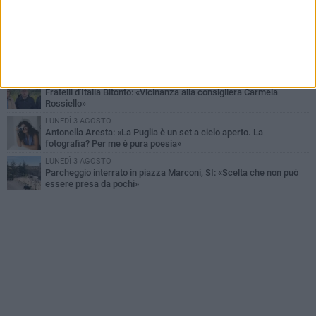
VENERDÌ 31 LUGLIO
Furti d'auto, scoperta la banda tra Bitonto e Cerignola: 13 arresti, I
NOMI
SABATO 1 AGOSTO
"Case a un euro", Comune chiama a raccolta proprietari di
immobili nel centro antico
DOMENICA 2 AGOSTO
Fratelli d'Italia Bitonto: «Vicinanza alla consigliera Carmela
Rossiello»
LUNEDÌ 3 AGOSTO
Antonella Aresta: «La Puglia è un set a cielo aperto. La
fotografia? Per me è pura poesia»
LUNEDÌ 3 AGOSTO
Parcheggio interrato in piazza Marconi, SI: «Scelta che non può
essere presa da pochi»