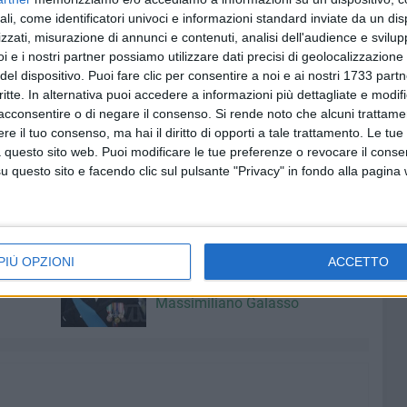
rziale articoli 3 e 3-bis del D.L. n. 73/2017);
ali, come identificatori univoci e informazioni standard inviate da un di
zzati, misurazione di annunci e contenuti, analisi dell'audience e svilupp
 Legge c.d. Lorenzin che prevedono la somministrazione di
i e i nostri partner possiamo utilizzare dati precisi di geolocalizzazione 
del dispositivo. Puoi fare clic per consentire a noi e ai nostri 1733 partn
enti anche l'antigene della malattia per la quale il
critte. In alternativa puoi accedere a informazioni più dettagliate e modif
vvenuta guarigione (abrogazione parziale articolo 1,
acconsentire o di negare il consenso.
Si rende noto che alcuni trattamen
e il tuo consenso, ma hai il diritto di opporti a tale trattamento. Le tue
 questo sito web. Puoi modificare le tue preferenze o revocare il conse
ssibili sino al 15 giugno 2025.
questo sito e facendo clic sul pulsante "Privacy" in fondo alla pagina
8 AGOSTO 2026
PIÙ OPZIONI
ACCETTO
fioso
Latitanti del clan Capriati
asolare
arrestati, le parole del colonnello
Massimiliano Galasso