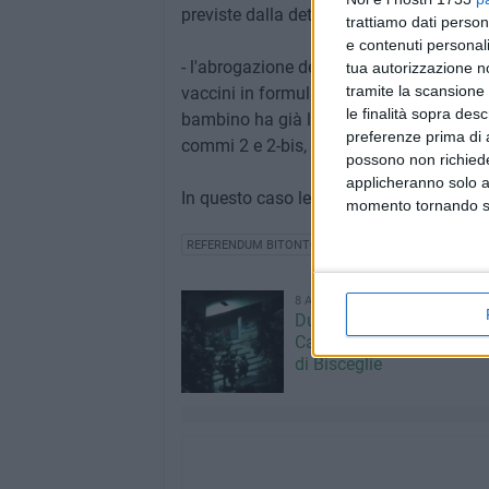
previste dalla detta legge (abrogazione pa
trattiamo dati person
e contenuti personali
- l'abrogazione delle disposizioni della
tua autorizzazione no
tramite la scansione 
vaccini in formulazione combinata conten
le finalità sopra des
bambino ha già l'immunità naturale da a
preferenze prima di 
commi 2 e 2-bis, del D.L. n. 73/2017).
possono non richieder
applicheranno solo a
In questo caso le sottoscrizioni sono po
momento tornando su 
REFERENDUM BITONTO
8 AGOSTO 2026
Due latitanti del clan ma
Capriati arrestati in un c
di Bisceglie