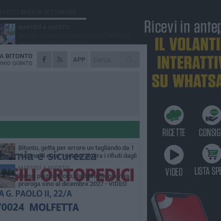
Ù LETTI QUESTA SETTIMANA
MARTEDÌ 4 AGOSTO
Armati di bastoni fuggono con l'incasso,
rapina in un bar di Bitonto
DA
BITONTO
DOMENICA 2 AGOSTO
APP
Fratelli d'Italia Bitonto: «Vicinanza alla
NIO QUINTO
consigliera Carmela Rossiello»
LUNEDÌ 3 AGOSTO
Antonella Aresta: «La Puglia è un set a
cielo aperto. La fotografia? Per me è pura
esia»
LUNEDÌ 3 AGOSTO
Parcheggio interrato in piazza Marconi, SI:
«Scelta che non può essere presa da
chi»
MARTEDÌ 4 AGOSTO
Bitonto, getta per errore un tagliando da 1
milione di euro: recuperato tra i rifiuti dagli
eratori SANB
MARTEDÌ 4 AGOSTO
Lavori piazza Moro, dal Ministero arriva
proroga sino al dicembre 2027 - VIDEO