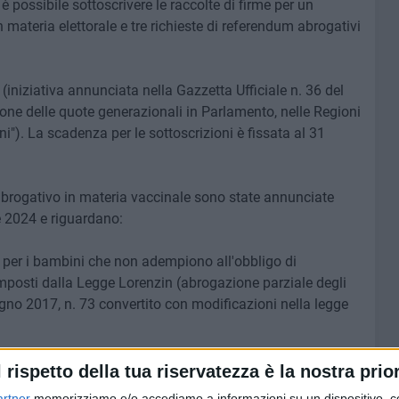
 è possibile sottoscrivere le raccolte di firme per un
n materia elettorale e tre richieste di referendum abrogativi
e (iniziativa annunciata nella Gazzetta Ufficiale n. 36 del
ione delle quote generazionali in Parlamento, nelle Regioni
"). La scadenza per le sottoscrizioni è fissata al 31
 abrogativo in materia vaccinale sono state annunciate
e 2024 e riguardano:
e per i bambini che non adempiono all'obbligo di
imposti dalla Legge Lorenzin (abrogazione parziale degli
giugno 2017, n. 73 convertito con modificazioni nella legge
Legge c.d. Lorenzin che condizionano l'iscrizione dei
l rispetto della tua riservatezza è la nostra prior
l'infanzia all'espletamento delle vaccinazioni obbligatorie
artner
memorizziamo e/o accediamo a informazioni su un dispositivo, c