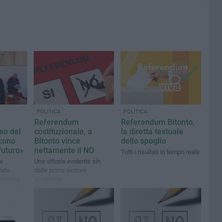
POLITICA
POLITICA
a
Referendum
Referendum Bitonto,
so del
costituzionale, a
la diretta testuale
ncono
Bitonto vince
dello spoglio
futuro»
nettamente il NO
Tutti i risultati in tempo reale
i
Una vittoria evidente sin
tato
dalle prime sezioni
proposta
scrutinate