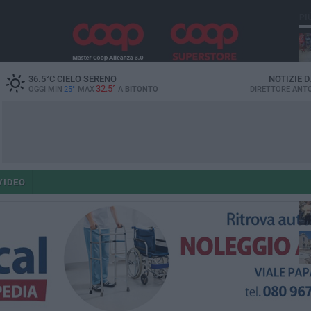
PI
36.5
°C
CIELO SERENO
NOTIZIE 
32.5°
OGGI MIN
25°
MAX
A
BITONTO
DIRETTORE
ANTO
po
VIDEO
po
op