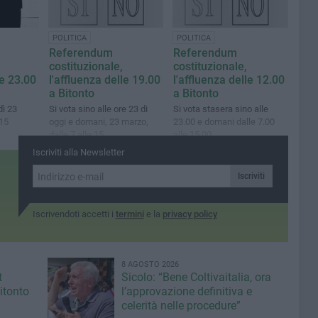
POLITICA
POLITICA
Referendum
Referendum
costituzionale,
costituzionale,
le 23.00
l'affluenza delle 19.00
l'affluenza delle 12.00
a Bitonto
a Bitonto
dì 23
Si vota sino alle ore 23 di
Si vota stasera sino alle
 15
oggi e domani, 23 marzo,
23.00 e domani dalle 7.00
dalle 7 alle 15
alle 15.00
Iscriviti alla Newsletter
Iscriviti
Iscrivendoti accetti i
termini
e la
privacy policy
8 AGOSTO 2026
t
Sicolo: “Bene Coltivaitalia, ora
itonto
l’approvazione definitiva e
celerità nelle procedure”