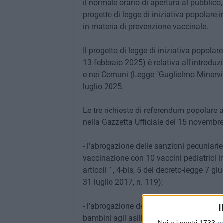
il normale orario di apertura al pubblico,
progetto di legge di iniziativa popolare i
in materia di prevenzione vaccinale.
Il progetto di legge di iniziativa popolar
13 febbraio 2025) è relativa all'introduz
e nei Comuni (Legge "Guglielmo Minervini
luglio 2025.
Le tre richieste di referendum popolare
nella Gazzetta Ufficiale del 15 novembr
- l'abrogazione delle sanzioni pecuniari
vaccinazione con 10 vaccini pediatrici 
articoli 1, 4-bis, 5 del decreto-legge 7 
31 luglio 2017, n. 119);
- l'abrogazione delle disposizioni della 
I
bambini agli asili nido e alle scuole del
Noi e i nostri 1733
p