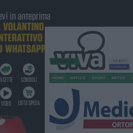
17.877
FANPAGE
HOME
NOTIZIE
SPORT
METEO