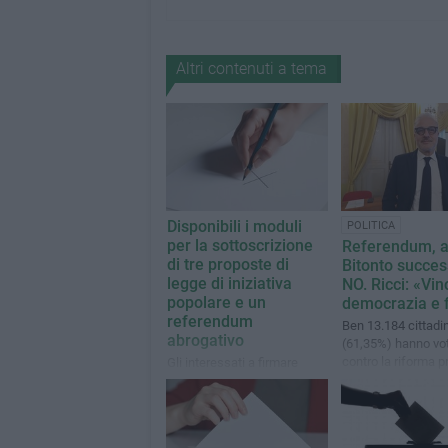
Altri contenuti a tema
Disponibili i moduli
POLITICA
per la sottoscrizione
Referendum, 
di tre proposte di
Bitonto succes
legge di iniziativa
NO. Ricci: «Vi
popolare e un
democrazia e 
referendum
Ben 13.184 cittadin
abrogativo
(61,35%) hanno vo
contro la riforma 
Gli interessati a firmare
dal governo Meloni
possono rivolgersi all’Ufficio
Elettorale in Piazza Marconi
9