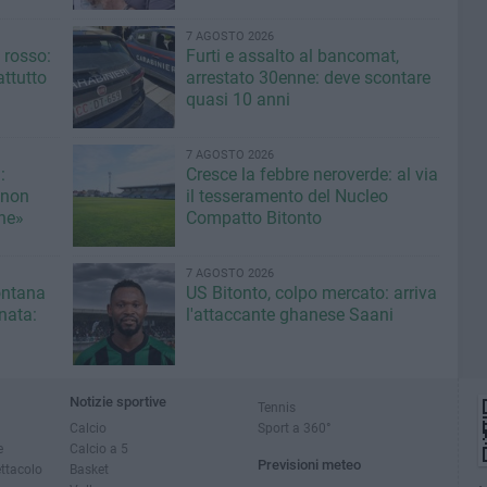
7 AGOSTO 2026
 rosso:
Furti e assalto al bancomat,
ttutto
arrestato 30enne: deve scontare
quasi 10 anni
7 AGOSTO 2026
:
Cresce la febbre neroverde: al via
 non
il tesseramento del Nucleo
une»
Compatto Bitonto
7 AGOSTO 2026
fontana
US Bitonto, colpo mercato: arriva
inata:
l'attaccante ghanese Saani
Notizie sportive
Tennis
Calcio
Sport a 360°
e
Calcio a 5
Previsioni meteo
ettacolo
Basket