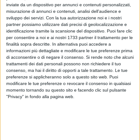
inviate da un dispositivo per annunci e contenuti personalizzati,
misurazione di annunci e contenuti, analisi dell'audience e
sviluppo dei servizi.
Con la tua autorizzazione noi e i nostri
partner possiamo utilizzare dati precisi di geolocalizzazione e
identificazione tramite la scansione del dispositivo. Puoi fare clic
per consentire a noi e ai nostri 1733 partner il trattamento per le
finalità sopra descritte. In alternativa puoi accedere a
Il
Parco naturale regionale Lama Balice
ha indetto una
informazioni più dettagliate e modificare le tue preferenze prima
nuova procedura di selezione per selezionare
di acconsentire o di negare il consenso.
Si rende noto che alcuni
un'associazione di volontariato di protezione civile (o
trattamenti dei dati personali possono non richiedere il tuo
raggruppamento di associazioni), con la quale stipulare una
consenso, ma hai il diritto di opporti a tale trattamento. Le tue
convenzione per lo svolgimento delle attività di sorveglianza
preferenze si applicheranno solo a questo sito web. Puoi
per la prevenzione e repressione degli incendi nell'area del
modificare le tue preferenze o revocare il consenso in qualsiasi
momento tornando su questo sito e facendo clic sul pulsante
Parco
per il periodo 28 giugno-15 settembre 2024
nella
"Privacy" in fondo alla pagina web.
fascia oraria dalle ore 7 alle ore 21 (primo intervento A.I.B.).
Le informazioni di dettaglio sul nuovo avviso con scadenza
25 giugno
sono consultabili sul sito internet del Parco
naturale regionale Lama Balice (
clicca qui
) .