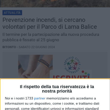
ATTUALITÀ
Prevenzione incendi, si cercano
volontari per il Parco di Lama Balice
Il termine per la partecipazione alla nuova procedura
pubblica è fissato al 25 giugno
BITONTO -
SABATO 22 GIUGNO 2024
Il rispetto della tua riservatezza è la
nostra priorità
Noi e i nostri 1733
partner
memorizziamo e/o accediamo a
informazioni su un dispositivo, come i cookie, e trattiamo dati
personali, come identificatori univoci e informazioni standard