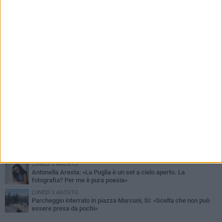
PIÙ LETTI QUESTA SETTIMANA
MARTEDÌ 4 AGOSTO
Armati di bastoni fuggono con l'incasso, rapina in un bar di Bitonto
VENERDÌ 31 LUGLIO
Furti d'auto, scoperta la banda tra Bitonto e Cerignola: 13 arresti, I
NOMI
SABATO 1 AGOSTO
"Case a un euro", Comune chiama a raccolta proprietari di
immobili nel centro antico
DOMENICA 2 AGOSTO
Fratelli d'Italia Bitonto: «Vicinanza alla consigliera Carmela
Rossiello»
LUNEDÌ 3 AGOSTO
Antonella Aresta: «La Puglia è un set a cielo aperto. La
fotografia? Per me è pura poesia»
LUNEDÌ 3 AGOSTO
Parcheggio interrato in piazza Marconi, SI: «Scelta che non può
essere presa da pochi»