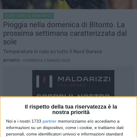
TERRITORIO E AMBIENTE
Pioggia nella domenica di Bitonto. La
prossima settimana caratterizzata dal
sole
Temperature in calo su tutto il Nord Barese
BITONTO -
DOMENICA 2 MARZO 2025
Il rispetto della tua riservatezza è la
nostra priorità
Noi e i nostri 1733
partner
memorizziamo e/o accediamo a
informazioni su un dispositivo, come i cookie, e trattiamo dati
personali, come identificatori univoci e informazioni standard