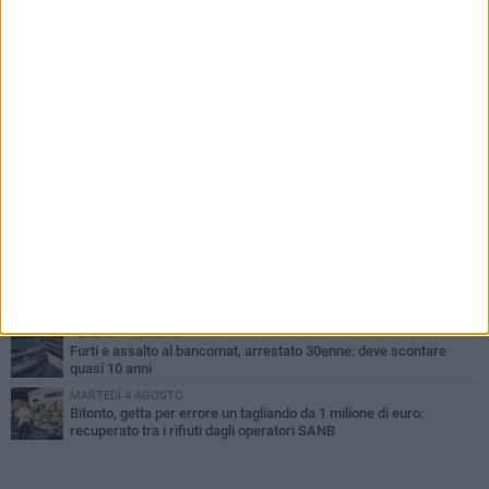
PIÙ LETTI QUESTA SETTIMANA
MARTEDÌ 4 AGOSTO
Armati di bastoni fuggono con l'incasso, rapina in un bar di Bitonto
LUNEDÌ 3 AGOSTO
Antonella Aresta: «La Puglia è un set a cielo aperto. La
fotografia? Per me è pura poesia»
LUNEDÌ 3 AGOSTO
Parcheggio interrato in piazza Marconi, SI: «Scelta che non può
essere presa da pochi»
DOMENICA 2 AGOSTO
Fratelli d'Italia Bitonto: «Vicinanza alla consigliera Carmela
Rossiello»
VENERDÌ 7 AGOSTO
Furti e assalto al bancomat, arrestato 30enne: deve scontare
quasi 10 anni
MARTEDÌ 4 AGOSTO
Bitonto, getta per errore un tagliando da 1 milione di euro:
recuperato tra i rifiuti dagli operatori SANB