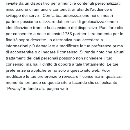
inviate da un dispositivo per annunci e contenuti personalizzati,
misurazione di annunci e contenuti, analisi dell'audience e
sviluppo dei servizi.
Con la tua autorizzazione noi e i nostri
partner possiamo utilizzare dati precisi di geolocalizzazione e
24
A cura di
LA REDAZIONE
identificazione tramite la scansione del dispositivo. Puoi fare clic
per consentire a noi e ai nostri 1733 partner il trattamento per le
finalità sopra descritte. In alternativa puoi accedere a
informazioni più dettagliate e modificare le tue preferenze prima
Pioverà nella domenica bitontina, con maltempo previsto
di acconsentire o di negare il consenso.
Si rende noto che alcuni
dagli esperti che accompagnerà l'intera giornata.
trattamenti dei dati personali possono non richiedere il tuo
Precipitazioni di modesta intensità al mattino, poi più
consenso, ma hai il diritto di opporti a tale trattamento. Le tue
intense al pomeriggio ed a sera. Temperature massime sui
preferenze si applicheranno solo a questo sito web. Puoi
14° in discesa. Serata piovosa e minime della notte sui 7°.
modificare le tue preferenze o revocare il consenso in qualsiasi
momento tornando su questo sito e facendo clic sul pulsante
Bel tempo la prossima settimana.
"Privacy" in fondo alla pagina web.
DOMENICA 2 MARZO
SOLE - Sorge: 6:24, Tramonta: 17:44
LUNA - Leva: 7:36, Cala: 21:00 - Luna crescente
9 AGOSTO 2026
Leggero refrigerio su Bitonto: si alza il