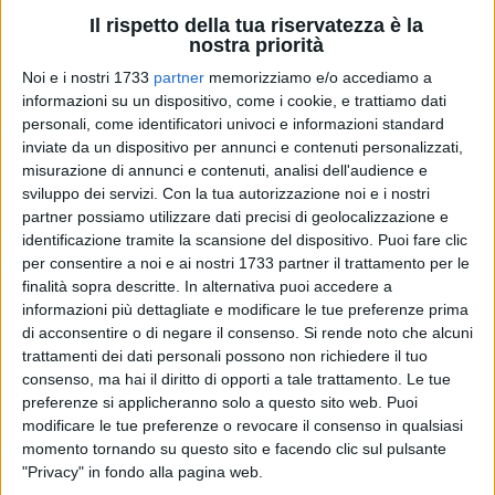
Il rispetto della tua riservatezza è la
nostra priorità
18
A cura di
Noi e i nostri 1733
partner
memorizziamo e/o accediamo a
GIANLUCA BATTISTA
informazioni su un dispositivo, come i cookie, e trattiamo dati
personali, come identificatori univoci e informazioni standard
inviate da un dispositivo per annunci e contenuti personalizzati,
misurazione di annunci e contenuti, analisi dell'audience e
È stato presentato nella mattinata di venerdì 15 novembre,
sviluppo dei servizi.
Con la tua autorizzazione noi e i nostri
all'interno del Palazzo della Città Metropolitana, a Bari,
partner possiamo utilizzare dati precisi di geolocalizzazione e
l'Oltre Lirica Classic & Contemporary Music Festival,
che
identificazione tramite la scansione del dispositivo. Puoi fare clic
partirà da Bitonto martedì 19 novembre e si concluderà
per consentire a noi e ai nostri 1733 partner il trattamento per le
lunedì 30 dicembre a Giovinazzo, toccando anche Palo del
finalità sopra descritte. In alternativa puoi accedere a
Colle.
informazioni più dettagliate e modificare le tue preferenze prima
di acconsentire o di negare il consenso.
Si rende noto che alcuni
In rappresentanza dell'amministrazione comunale era
trattamenti dei dati personali possono non richiedere il tuo
presente a Bari il sindaco bitontino Francesco Paolo Ricci,
consenso, ma hai il diritto di opporti a tale trattamento. Le tue
mentre per Giovinazzo c'era l'assessora alla Cultura e
preferenze si applicheranno solo a questo sito web. Puoi
Turismo, Cristina Piscitelli, accompagnata da Delia Bavaro,
modificare le tue preferenze o revocare il consenso in qualsiasi
presidente della locale sezione Fidapa, associazione partner
momento tornando su questo sito e facendo clic sul pulsante
dell'ente comunale in questa rassegna.
"Privacy" in fondo alla pagina web.