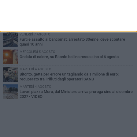
Armati di bastoni fuggono con l'incasso, rapina in un bar di Bitonto
SABATO 8 AGOSTO
Due latitanti del clan mafioso Capriati arrestati in un casolare di
Bisceglie
VENERDÌ 7 AGOSTO
Furti e assalto al bancomat, arrestato 30enne: deve scontare
quasi 10 anni
MERCOLEDÌ 5 AGOSTO
Ondata di calore, su Bitonto bollino rosso sino al 6 agosto
MARTEDÌ 4 AGOSTO
Bitonto, getta per errore un tagliando da 1 milione di euro:
recuperato tra i rifiuti dagli operatori SANB
MARTEDÌ 4 AGOSTO
Lavori piazza Moro, dal Ministero arriva proroga sino al dicembre
2027 - VIDEO