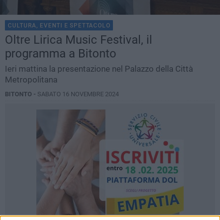
CULTURA, EVENTI E SPETTACOLO
Oltre Lirica Music Festival, il
programma a Bitonto
Ieri mattina la presentazione nel Palazzo della Città
Metropolitana
BITONTO -
SABATO 16 NOVEMBRE 2024