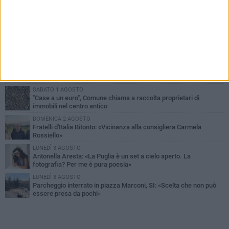
PIÙ LETTI QUESTA SETTIMANA
MARTEDÌ 4 AGOSTO
Armati di bastoni fuggono con l'incasso, rapina in un bar di Bitonto
VENERDÌ 31 LUGLIO
Furti d'auto, scoperta la banda tra Bitonto e Cerignola: 13 arresti, I
NOMI
SABATO 1 AGOSTO
"Case a un euro", Comune chiama a raccolta proprietari di
immobili nel centro antico
DOMENICA 2 AGOSTO
Fratelli d'Italia Bitonto: «Vicinanza alla consigliera Carmela
Rossiello»
LUNEDÌ 3 AGOSTO
Antonella Aresta: «La Puglia è un set a cielo aperto. La
fotografia? Per me è pura poesia»
LUNEDÌ 3 AGOSTO
Parcheggio interrato in piazza Marconi, SI: «Scelta che non può
essere presa da pochi»