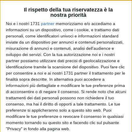
Il rispetto della tua riservatezza è la
nostra priorità
Noi e i nostri 1731
partner
memorizziamo e/o accediamo a
17
A cura di
informazioni su un dispositivo, come i cookie, e trattiamo dati
LA REDAZIONE
personali, come identificatori univoci e informazioni standard
inviate da un dispositivo per annunci e contenuti personalizzati,
misurazione di annunci e contenuti, analisi dell'audience e
Torna sabato 8 e domenica 9 novembre, come anticipato
sviluppo dei servizi.
Con la tua autorizzazione noi e i nostri
partner possiamo utilizzare dati precisi di geolocalizzazione e
dalle nostre pagine nelle scorse,
"Monumenti Aperti",
la
identificazione tramite la scansione del dispositivo. Puoi fare clic
rassegna organizzata dal gruppo locale di
Imago Mundi
per consentire a noi e ai nostri 1731 partner il trattamento per le
OdV
in stretta collaborazione con l'Amministrazione
finalità sopra descritte. In alternativa puoi accedere a
comunale e il coinvolgimento attivo e imprescindibile delle
informazioni più dettagliate e modificare le tue preferenze prima
scuole primarie e secondarie di primo grado del territorio (I.C.
di acconsentire o di negare il consenso.
Si rende noto che alcuni
"Cassano-De Renzio", I.C. "Modugno-Rutigliano-Rogadeo", I.C.
trattamenti dei dati personali possono non richiedere il tuo
"Sylos", I.C. "Caiati-don Tonino Bello", Istituto "Sacro Cuore" e
consenso, ma hai il diritto di opporti a tale trattamento. Le tue
preferenze si applicheranno solo a questo sito web. Puoi
Benjamin Franklin Institute). Tra i partner dell'iniziativa
modificare le tue preferenze o revocare il consenso in qualsiasi
figurano anche il Centro Ricerche di Storia e Arte Bitonto e la
momento tornando su questo sito e facendo clic sul pulsante
Fondazione De Palo-Ungaro. La rassegna gode del
"Privacy" in fondo alla pagina web.
patrocinio del Comune di Bitonto, di quello del Senato della