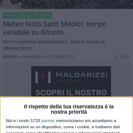
TERRITORIO E AMBIENTE
Meteo festa Santi Medici: tempo
variabile su Bitonto
Non ci saranno precipitazioni. Sole e nuvole si
alterneranno
BITONTO -
DOMENICA 19 OTTOBRE 2025
18.09
Il rispetto della tua riservatezza è la
nostra priorità
Noi e i nostri 1733
partner
memorizziamo e/o accediamo a
informazioni su un dispositivo, come i cookie, e trattiamo dati
personali, come identificatori univoci e informazioni standard