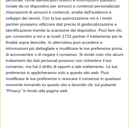
inviate da un dispositivo per annunci e contenuti personalizzati,
misurazione di annunci e contenuti, analisi dell'audience e
sviluppo dei servizi.
Con la tua autorizzazione noi e i nostri
29
A cura di
partner possiamo utilizzare dati precisi di geolocalizzazione e
GIANLUCA BATTISTA
identificazione tramite la scansione del dispositivo. Puoi fare clic
per consentire a noi e ai nostri 1733 partner il trattamento per le
finalità sopra descritte. In alternativa puoi accedere a
Tempo variabile ma senza pioggia nella domenica di
informazioni più dettagliate e modificare le tue preferenze prima
Bitonto, quella più attesa, dedicata a SS Medici Cosma e
di acconsentire o di negare il consenso.
Si rende noto che alcuni
Damiano. Al mattino qualche velatura accompagnata da
trattamenti dei dati personali possono non richiedere il tuo
consenso, ma hai il diritto di opporti a tale trattamento. Le tue
correnti deboli occidentali. Processione salva, senza
preferenze si applicheranno solo a questo sito web. Puoi
precipitazioni di sorta.
modificare le tue preferenze o revocare il consenso in qualsiasi
Temperature massime in risalita sui 18°. Al pomeriggio
momento tornando su questo sito e facendo clic sul pulsante
maggiori schiarite ed a sera cielo in prevalenza stellato.
"Privacy" in fondo alla pagina web.
Minime della notte in netta discesa, che si attesteranno sui
12°. Situazione meteorologica simile lunedì 20 ottobre.
DOMENICA 19 OTTOBRE
SOLE - Sorge: 7:06, Tramonta: 18:06