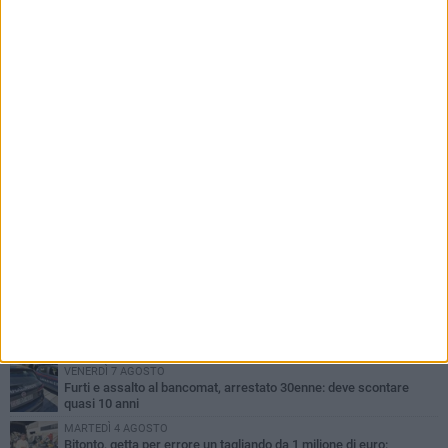
PIÙ LETTI QUESTA SETTIMANA
MARTEDÌ 4 AGOSTO
Armati di bastoni fuggono con l'incasso, rapina in un bar di Bitonto
LUNEDÌ 3 AGOSTO
Antonella Aresta: «La Puglia è un set a cielo aperto. La
fotografia? Per me è pura poesia»
LUNEDÌ 3 AGOSTO
Parcheggio interrato in piazza Marconi, SI: «Scelta che non può
essere presa da pochi»
DOMENICA 2 AGOSTO
Fratelli d'Italia Bitonto: «Vicinanza alla consigliera Carmela
Rossiello»
VENERDÌ 7 AGOSTO
Furti e assalto al bancomat, arrestato 30enne: deve scontare
quasi 10 anni
MARTEDÌ 4 AGOSTO
Bitonto, getta per errore un tagliando da 1 milione di euro: