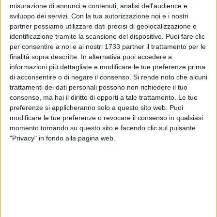
misurazione di annunci e contenuti, analisi dell'audience e
sviluppo dei servizi.
Con la tua autorizzazione noi e i nostri
partner possiamo utilizzare dati precisi di geolocalizzazione e
identificazione tramite la scansione del dispositivo. Puoi fare clic
per consentire a noi e ai nostri 1733 partner il trattamento per le
finalità sopra descritte. In alternativa puoi accedere a
L'Evento di Marketing Associativo Mangia la Cultura, ideato e
informazioni più dettagliate e modificare le tue preferenze prima
di acconsentire o di negare il consenso.
Si rende noto che alcuni
organizzato da ConfCommercio Bari e Bat con le sue due
trattamenti dei dati personali possono non richiedere il tuo
Associazioni ConfGuide e Fipe, è sua seconda Edizione,
consenso, ma hai il diritto di opporti a tale trattamento. Le tue
realizza attività in 28 Comuni dell'Area Metropolitana di Bari
preferenze si applicheranno solo a questo sito web. Puoi
ed ha suscitato notevole interesse per la novità della formula
modificare le tue preferenze o revocare il consenso in qualsiasi
di promozione e divulgazione turistico culturale.
momento tornando su questo sito e facendo clic sul pulsante
"Privacy" in fondo alla pagina web.
La ConfCommercio ha deciso infatti di prorogare il termine
dell'Evento ed "aprire" la partecipazione attiva anche ad altre
categorie della ristorazione, Pizzerie, Vinerie oltre ai
Ristoranti, che potranno far accedere i propri Clienti al
vantaggio di una Visita Culturale Gratuita - a cura
dell'Organizzazione territoriale ConfGuide - in uno tra i 20