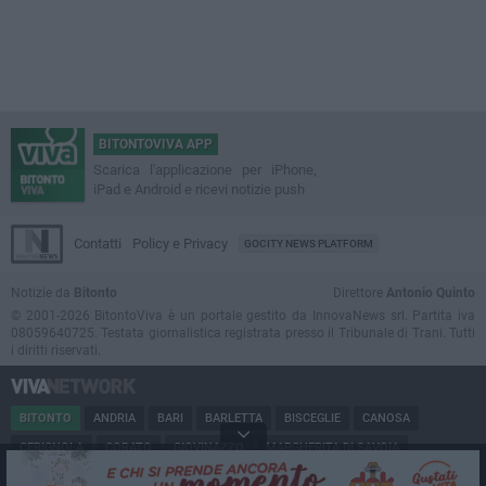
BITONTOVIVA APP
Scarica l'applicazione per iPhone,
iPad e Android e ricevi notizie push
Contatti
Policy e Privacy
GOCITY NEWS PLATFORM
Notizie da
Bitonto
Direttore
Antonio Quinto
© 2001-2026 BitontoViva è un portale gestito da InnovaNews srl. Partita iva
08059640725. Testata giornalistica registrata presso il Tribunale di Trani. Tutti
i diritti riservati.
BITONTO
ANDRIA
BARI
BARLETTA
BISCEGLIE
CANOSA
CERIGNOLA
CORATO
GIOVINAZZO
MARGHERITA DI SAVOIA
MINERVINO
MODUGNO
MOLFETTA
PUGLIA
RUVO