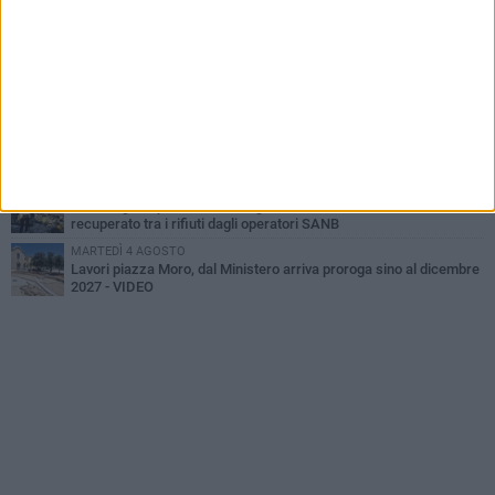
Due latitanti del clan mafioso Capriati arrestati in un casolare di
Bisceglie
VENERDÌ 7 AGOSTO
Furti e assalto al bancomat, arrestato 30enne: deve scontare
quasi 10 anni
MERCOLEDÌ 5 AGOSTO
Ondata di calore, su Bitonto bollino rosso sino al 6 agosto
MARTEDÌ 4 AGOSTO
Bitonto, getta per errore un tagliando da 1 milione di euro:
recuperato tra i rifiuti dagli operatori SANB
MARTEDÌ 4 AGOSTO
Lavori piazza Moro, dal Ministero arriva proroga sino al dicembre
2027 - VIDEO