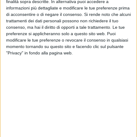
finalità sopra descritte. In alternativa puoi accedere a
informazioni più dettagliate e modificare le tue preferenze prima
di acconsentire o di negare il consenso.
Si rende noto che alcuni
6
trattamenti dei dati personali possono non richiedere il tuo
consenso, ma hai il diritto di opporti a tale trattamento. Le tue
preferenze si applicheranno solo a questo sito web. Puoi
modificare le tue preferenze o revocare il consenso in qualsiasi
Nonostante fosse separato dalla moglie da circa 4 anni
momento tornando su questo sito e facendo clic sul pulsante
avrebbe continuato a perseguitarla, esattamente come
"Privacy" in fondo alla pagina web.
avrebbe fatto per i 30 anni precedenti. Per i reati di
maltrattamenti in famiglia, stalking, lesioni personali gravi,
danneggiamento e furto, la polizia di Bitonto ha arrestato un
pregiudicato 60 anni. A darne notizia è l'edizione barese di
Repubblica.
La donna, esasperata da violenze infinite, nelle scorse
settimane avrebbe denunciato l'uomo, che secondo quanto
riferito spesso rientrava a casa ubriaco e la picchiava e in
una circostanza le avrebbe puntato un pugnale alla gola
minacciando di ucciderla e poi ferendola, alla presenza dei
tre figli minorenni. Violenze psicologiche e anche fisiche