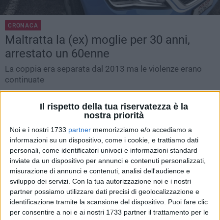
CRONACA
Maltratta la (ex) moglie per 30 anni,
arrestato un 60enne
La coppia era separata dal 2013 ma le violenze erano
continuate
BITONTO -
VENERDÌ 7 APRILE 2017
15.09
Il rispetto della tua riservatezza è la
nostra priorità
Noi e i nostri 1733
partner
memorizziamo e/o accediamo a
informazioni su un dispositivo, come i cookie, e trattiamo dati
personali, come identificatori univoci e informazioni standard
inviate da un dispositivo per annunci e contenuti personalizzati,
misurazione di annunci e contenuti, analisi dell'audience e
sviluppo dei servizi.
Con la tua autorizzazione noi e i nostri
partner possiamo utilizzare dati precisi di geolocalizzazione e
identificazione tramite la scansione del dispositivo. Puoi fare clic
per consentire a noi e ai nostri 1733 partner il trattamento per le