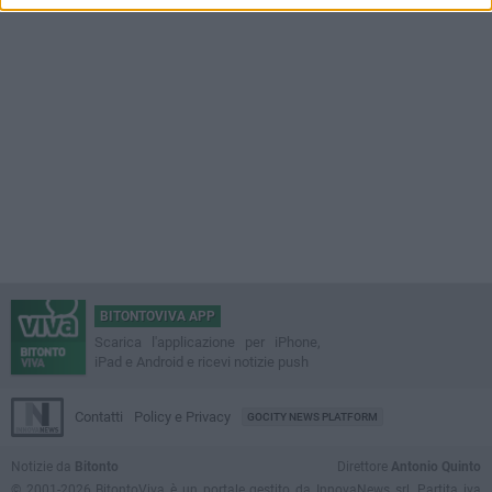
BITONTOVIVA APP
Scarica l'applicazione per iPhone,
iPad e Android e ricevi notizie push
Contatti
Policy e Privacy
GOCITY NEWS PLATFORM
Notizie da
Bitonto
Direttore
Antonio Quinto
© 2001-2026 BitontoViva è un portale gestito da InnovaNews srl. Partita iva