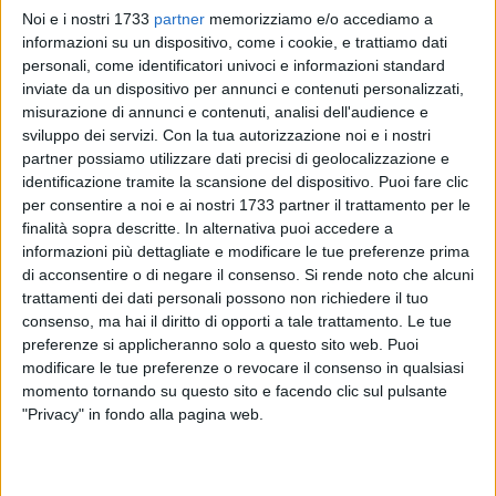
Noi e i nostri 1733
partner
memorizziamo e/o accediamo a
informazioni su un dispositivo, come i cookie, e trattiamo dati
personali, come identificatori univoci e informazioni standard
68
inviate da un dispositivo per annunci e contenuti personalizzati,
misurazione di annunci e contenuti, analisi dell'audience e
sviluppo dei servizi.
Con la tua autorizzazione noi e i nostri
partner possiamo utilizzare dati precisi di geolocalizzazione e
Ripartirà
lunedì 4 novembre
il
servizio scuolabus
in città che
identificazione tramite la scansione del dispositivo. Puoi fare clic
il
comune di
Bitonto
ha lanciato quest'anno con l'attivazione
per consentire a noi e ai nostri 1733 partner il trattamento per le
di ben
7
linee, di cui due per la frazione di
Palombaio
e una
finalità sopra descritte. In alternativa puoi accedere a
per
Mariotto
.
informazioni più dettagliate e modificare le tue preferenze prima
«A partire dalle ore 7, e con orari di inizio corsa diversificati
di acconsentire o di negare il consenso.
Si rende noto che alcuni
per ogni linea – spiegano da Palazzo Gentile - gli scuolabus
trattamenti dei dati personali possono non richiedere il tuo
comunali raccoglieranno lungo il percorso gli alunni
consenso, ma hai il diritto di opporti a tale trattamento. Le tue
preferenze si applicheranno solo a questo sito web. Puoi
beneficiari del servizio. I genitori dovranno accompagnare (e
modificare le tue preferenze o revocare il consenso in qualsiasi
ritirare al ritorno) i propri figli alla fermata indicata nella
momento tornando su questo sito e facendo clic sul pulsante
richiesta di accesso al servizio; da qui gli alunni saranno
"Privacy" in fondo alla pagina web.
trasportati sino alla scuola frequentata».
«Il servizio scuolabus – ha commentato l'assessore alla