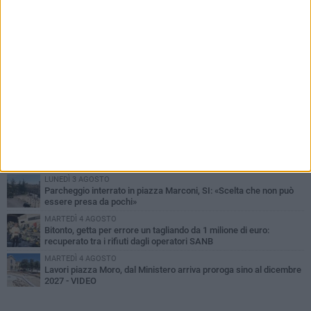
PIÙ LETTI QUESTA SETTIMANA
MARTEDÌ 4 AGOSTO
Armati di bastoni fuggono con l'incasso, rapina in un bar di Bitonto
DOMENICA 2 AGOSTO
Fratelli d'Italia Bitonto: «Vicinanza alla consigliera Carmela
Rossiello»
LUNEDÌ 3 AGOSTO
Antonella Aresta: «La Puglia è un set a cielo aperto. La
fotografia? Per me è pura poesia»
LUNEDÌ 3 AGOSTO
Parcheggio interrato in piazza Marconi, SI: «Scelta che non può
essere presa da pochi»
MARTEDÌ 4 AGOSTO
Bitonto, getta per errore un tagliando da 1 milione di euro:
recuperato tra i rifiuti dagli operatori SANB
MARTEDÌ 4 AGOSTO
Lavori piazza Moro, dal Ministero arriva proroga sino al dicembre
2027 - VIDEO