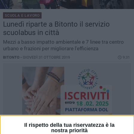
SCUOLA E LAVORO
Lunedì riparte a Bitonto il servizio
scuolabus in città
Mezzi a basso impatto ambientale e 7 linee tra centro
urbano e frazioni per migliorare l'efficienza
BITONTO -
GIOVEDÌ 31 OTTOBRE 2019
9.31
Il rispetto della tua riservatezza è la
nostra priorità