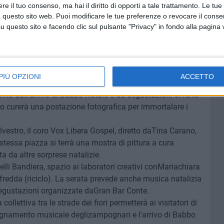
e il tuo consenso, ma hai il diritto di opporti a tale trattamento. Le tue
ecipazione al concorso. Ringrazio i residenti per il
 questo sito web. Puoi modificare le tue preferenze o revocare il conse
he dimostrano ogni anno. Vi aspettiamo ai prossimi
questo sito e facendo clic sul pulsante "Privacy" in fondo alla pagina
 insieme la magia del Natale".
ti che uniranno tradizione, creatività e accoglienza:
PIÙ OPZIONI
ACCETTO
animeranno via Sant'Andrea, Corte Detauris, via del Sasso e
hita dall'arrivo di Babbo Natale e da degustazioni offerte
nto curerà una postazione fotografica per immortalare i
vestro, il coro Vox Libera Gospel, diretto daTina Carano,
 stessa piazza si terrà una mostra di pittura a cura
 da altre sorprese natalizie.
elli Bandiera, spazio ai laboratori creativi conMariachiara
redda (riciclo). La serata prevede anche musica natalizia
 degustazioni organizzate daGran Bar Conte.
llettiva tra le strade dei fiori permetterà ai visitatori di
gnamento musicale deglizampognari e l'arrivo di Babbo