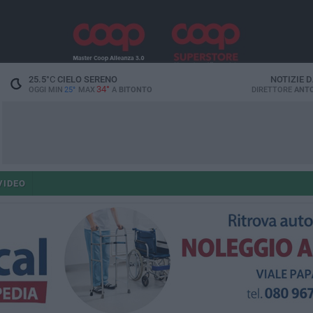
25.5
°C
CIELO SERENO
NOTIZIE 
34°
OGGI MIN
25°
MAX
A
BITONTO
DIRETTORE
ANTO
VIDEO