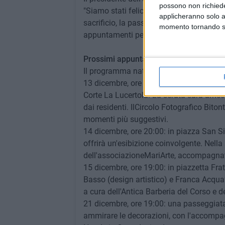
possono non richieder
"Siamo stati felicissimi dell'enorme part
applicheranno solo a
sacrificio, la passione e la dedizione c
momento tornando su 
appuntamenti per continuare a celebrare
Prossimi appuntamenti natalizi
Il programma natalizio prosegue con even
13 dicembre, ore 19:00: i falò natalizi 
Corte La Lucertola. La serata sarà arricc
dai residenti. IlCircolo Fotografico Bito
momenti più suggestivi.
14 dicembre, ore 20:00: in piazza San Sil
offrirà un'esibizione coinvolgente. Nella
dell'associazioneMariArte, accompagnata
15 dicembre, ore 19:00: in piazzetta Frat
Basso (design artistico) e Franca Acquaf
a cura dell'Antica Barberia del Corso e
21 dicembre, ore 19:00: una passeggiata co
ammirare le decorazioni, con l'accompa