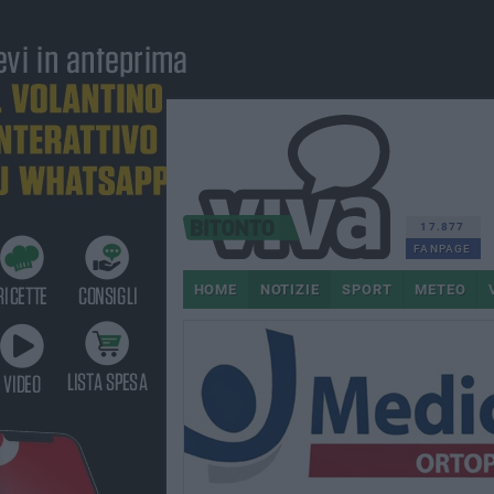
17.877
FANPAGE
HOME
NOTIZIE
SPORT
METEO