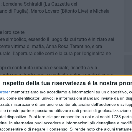
a: Loredana Schiraldi (La Gazzetta del
no di Puglia), Marco Lovero (Bitonto Live) e Michela
 loro scelte:
re simbolico, essendo il luogo da cui tutto è iniziato sei
ocente vittima di mafia, Anna Rosa Tarantino, e ora
ale. L'apertura delle corti e la cura per l'originalità ne
pi di continuità urbana e sociale, rispetto a via
uto unire tradizione e creatività, valorizzando il cuore
l rispetto della tua riservatezza è la nostra prior
 questa edizione, ha saputo rendere omaggio al Teatro
artner
memorizziamo e/o accediamo a informazioni su un dispositivo, c
 decorazione che ha incantato grandi e piccini.
ali, come identificatori univoci e informazioni standard inviate da un di
i rivitalizzazione di una corte medievale, riportata alla
zzati, misurazione di annunci e contenuti, analisi dell'audience e svilupp
passato e modernità.
i e i nostri partner possiamo utilizzare dati precisi di geolocalizzazione 
del dispositivo. Puoi fare clic per consentire a noi e ai nostri 1733 partn
critte. In alternativa puoi accedere a informazioni più dettagliate e modif
acconsentire o di negare il consenso.
Si rende noto che alcuni trattamen
 dei Fiori", Michele Castellano, ha dichiarato: