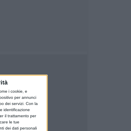
ità
ome i cookie, e
spositivo per annunci
o dei servizi.
Con la
e identificazione
er il trattamento per
icare le tue
ti dei dati personali