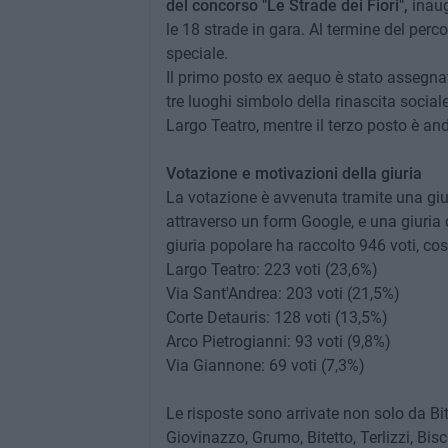
del concorso "Le Strade dei Fiori",
inaug
le 18 strade in gara. Al termine del perco
speciale.
Il primo posto ex aequo è stato assegnat
tre luoghi simbolo della rinascita social
Largo Teatro, mentre il terzo posto è a
Votazione e motivazioni della giuria
La votazione è avvenuta tramite una giur
attraverso un form Google, e una giuria d
giuria popolare ha raccolto 946 voti, così 
Largo Teatro: 223 voti (23,6%)
Via Sant'Andrea: 203 voti (21,5%)
Corte Detauris: 128 voti (13,5%)
Arco Pietrogianni: 93 voti (9,8%)
Via Giannone: 69 voti (7,3%)
Le risposte sono arrivate non solo da Bit
Giovinazzo, Grumo, Bitetto, Terlizzi, Bisc