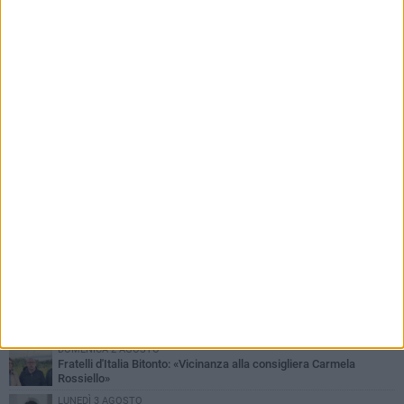
PIÙ LETTI QUESTA SETTIMANA
MARTEDÌ 4 AGOSTO
Armati di bastoni fuggono con l'incasso, rapina in un bar di Bitonto
DOMENICA 2 AGOSTO
Fratelli d'Italia Bitonto: «Vicinanza alla consigliera Carmela
Rossiello»
LUNEDÌ 3 AGOSTO