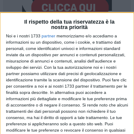
Il rispetto della tua riservatezza è la
nostra priorità
39
Noi e i nostri 1733
partner
memorizziamo e/o accediamo a
informazioni su un dispositivo, come i cookie, e trattiamo dati
personali, come identificatori univoci e informazioni standard
inviate da un dispositivo per annunci e contenuti personalizzati,
Tra fotovoltaico ed eolico, sono decine in tutta la Puglia gli
misurazione di annunci e contenuti, analisi dell'audience e
impianti in attesa di autorizzazione pronti ad essere
sviluppo dei servizi.
Con la tua autorizzazione noi e i nostri
realizzati nelle campagne pugliesi, sottraendo centinaia di
partner possiamo utilizzare dati precisi di geolocalizzazione e
ettari di suolo agricolo da cui estirpare e dismettere vigneti,
identificazione tramite la scansione del dispositivo. Puoi fare clic
oliveti, frutteti. Per non parlare delle aree rurali aggredite dai
per consentire a noi e ai nostri 1733 partner il trattamento per le
rifiuti sversati illegalmente dalle ecomafie. Di questo si
finalità sopra descritte. In alternativa puoi accedere a
informazioni più dettagliate e modificare le tue preferenze prima
discuterà a Bari, lunedì 9 giugno 2025, alle ore 10.30,
di acconsentire o di negare il consenso.
Si rende noto che alcuni
nell'incontro organizzato da CIA Agricoltori Italiani di Puglia
trattamenti dei dati personali possono non richiedere il tuo
sul tema "Il consumo del suolo tra consapevolezza e
consenso, ma hai il diritto di opporti a tale trattamento. Le tue
responsabilità: quali prospettive". L'evento pubblico si terrà
preferenze si applicheranno solo a questo sito web. Puoi
all'Hotel Grande Albergo delle Nazioni, Lungomare Nazario
modificare le tue preferenze o revocare il consenso in qualsiasi