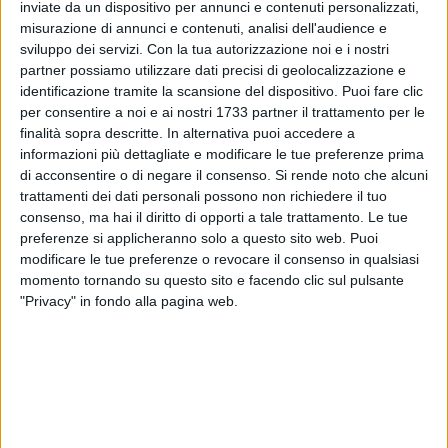
inviate da un dispositivo per annunci e contenuti personalizzati,
misurazione di annunci e contenuti, analisi dell'audience e
181
A cura di
sviluppo dei servizi.
Con la tua autorizzazione noi e i nostri
GIANLUCA BATTISTA
partner possiamo utilizzare dati precisi di geolocalizzazione e
identificazione tramite la scansione del dispositivo. Puoi fare clic
per consentire a noi e ai nostri 1733 partner il trattamento per le
finalità sopra descritte. In alternativa puoi accedere a
Ancora un incidente sulla poligonale di Bitonto. Questa sera,
informazioni più dettagliate e modificare le tue preferenze prima
11 novembre, due automobili sono venute a collisione ed
di acconsentire o di negare il consenso.
Si rende noto che alcuni
una vettura si è ribaltato.
trattamenti dei dati personali possono non richiedere il tuo
consenso, ma hai il diritto di opporti a tale trattamento. Le tue
Sul posto è giunta la Polizia Locale di Bitonto che sta
preferenze si applicheranno solo a questo sito web. Puoi
cercando di estrarre dall'auto ribaltatasi gli occupanti. Sul
modificare le tue preferenze o revocare il consenso in qualsiasi
momento tornando su questo sito e facendo clic sul pulsante
luogo dell'incidente anche un'ambulanza del servizio 118. Al
"Privacy" in fondo alla pagina web.
momento non si conoscono le condizioni delle persone
coinvolte nel sinistro. Traffico rallentato in tutta la zona, si
invita alla cautela.
9 AGOSTO 2026
Futsal Bitonto, mister Lodispoto: «Il nuovo
girone C sarà ancora più equilibrato»