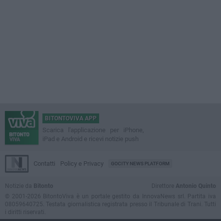
BITONTOVIVA APP
Scarica l'applicazione per iPhone,
iPad e Android e ricevi notizie push
Contatti
Policy e Privacy
GOCITY NEWS PLATFORM
Notizie da
Bitonto
Direttore
Antonio Quinto
© 2001-2026 BitontoViva è un portale gestito da InnovaNews srl. Partita iva
08059640725. Testata giornalistica registrata presso il Tribunale di Trani. Tutti
i diritti riservati.