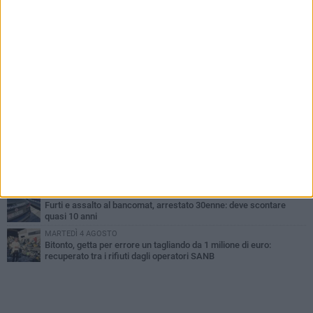
PIÙ LETTI QUESTA SETTIMANA
MARTEDÌ 4 AGOSTO
Armati di bastoni fuggono con l'incasso, rapina in un bar di Bitonto
LUNEDÌ 3 AGOSTO
Antonella Aresta: «La Puglia è un set a cielo aperto. La
fotografia? Per me è pura poesia»
LUNEDÌ 3 AGOSTO
Parcheggio interrato in piazza Marconi, SI: «Scelta che non può
essere presa da pochi»
DOMENICA 2 AGOSTO
Fratelli d'Italia Bitonto: «Vicinanza alla consigliera Carmela
Rossiello»
VENERDÌ 7 AGOSTO
Furti e assalto al bancomat, arrestato 30enne: deve scontare
quasi 10 anni
MARTEDÌ 4 AGOSTO
Bitonto, getta per errore un tagliando da 1 milione di euro:
recuperato tra i rifiuti dagli operatori SANB