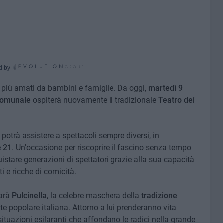
d by
più amati da bambini e famiglie. Da oggi,
martedì 9
Comunale
ospiterà nuovamente il tradizionale
Teatro dei
 potrà assistere a spettacoli sempre diversi, in
e
21
. Un'occasione per riscoprire il fascino senza tempo
uistare generazioni di spettatori grazie alla sua capacità
i e ricche di comicità.
sarà
Pulcinella
, la celebre maschera della
tradizione
te popolare italiana. Attorno a lui prenderanno vita
 situazioni esilaranti che affondano le radici nella grande