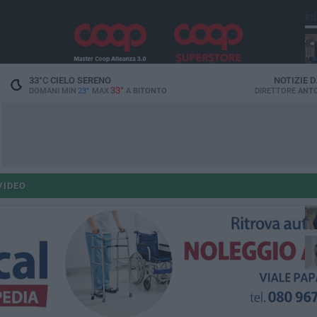
PI
33
°C
CIELO SERENO
NOTIZIE 
33°
DOMANI MIN
23°
MAX
A
BITONTO
DIRETTORE
ANTO
co
VIDEO
ant
po