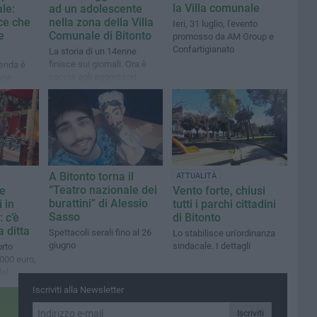
la Villa comunale
le:
ad un adolescente
ce che
nella zona della Villa
Ieri, 31 luglio, l'evento
e
Comunale di Bitonto
promosso da AM Group e
Confartigianato
La storia di un 14enne
finisce sui giornali. Ora è
cenda è
caccia agli aggressori
ppe
a chi,
a
A Bitonto torna il
ATTUALITÀ
“Teatro nazionale dei
ne
Vento forte, chiusi
burattini” di Alessio
 in
tutti i parchi cittadini
Sasso
 c’è
di Bitonto
a ditta
Spettacoli serali fino al 26
Lo stabilisce un'ordinanza
giugno
sindacale. I dettagli
orto
000 euro,
dal
i pubblici
Iscriviti alla Newsletter
Iscriviti