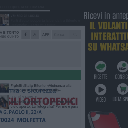
Ù LETTI QUESTA SETTIMANA
VENERDÌ 31 LUGLIO
Furti d'auto, scoperta la banda tra Bitonto e
Cerignola: 13 arresti, I NOMI
DA
BITONTO
MARTEDÌ 4 AGOSTO
APP
Armati di bastoni fuggono con l'incasso,
NIO QUINTO
rapina in un bar di Bitonto
GIOVEDÌ 30 LUGLIO
Bitonto, Palo e Bitetto insieme per creare
centro intercomunale della capacità di
esione
SABATO 1 AGOSTO
"Case a un euro", Comune chiama a
raccolta proprietari di immobili nel centro
ico
DOMENICA 2 AGOSTO
Fratelli d'Italia Bitonto: «Vicinanza alla
consigliera Carmela Rossiello»
LUNEDÌ 3 AGOSTO
Antonella Aresta: «La Puglia è un set a
cielo aperto. La fotografia? Per me è pura
esia»