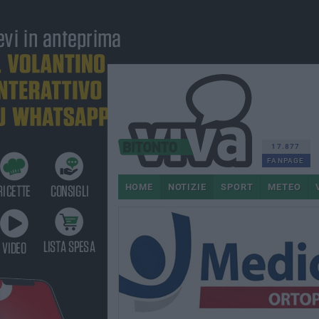
17.877
FANPAGE
HOME
NOTIZIE
SPORT
METEO