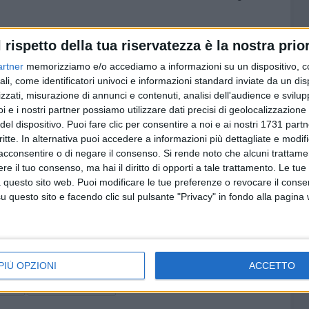
l rispetto della tua riservatezza è la nostra prior
porterà in scena un vastissimo repertorio composto da
di maestri del teatro e dello spettacolo italiano. Le
artner
memorizziamo e/o accediamo a informazioni su un dispositivo, c
 dalle opere e dai personaggi di Totò, Eduardo Scarpetta,
ali, come identificatori univoci e informazioni standard inviate da un di
ele Viviani, reinterpretati attraverso il linguaggio vivace e
zzati, misurazione di annunci e contenuti, analisi dell'audience e svilupp
i e i nostri partner possiamo utilizzare dati precisi di geolocalizzazione 
del dispositivo. Puoi fare clic per consentire a noi e ai nostri 1731 partn
critte. In alternativa puoi accedere a informazioni più dettagliate e modif
rale accessibile a tutti. Il costo del biglietto è fissato a
acconsentire o di negare il consenso.
Si rende noto che alcuni trattamen
 permettendo così a famiglie e bambini di trascorrere
e il tuo consenso, ma hai il diritto di opporti a tale trattamento. Le tue
 della tradizione.
 questo sito web. Puoi modificare le tue preferenze o revocare il conse
questo sito e facendo clic sul pulsante "Privacy" in fondo alla pagina
la Comunale conferma il valore di una forma di spettacolo
rio fascino. In un'epoca dominata dalla tecnologia e dai
serva infatti la capacità di creare un rapporto diretto con il
pazione.
PIÙ OPZIONI
ACCETTO
TTINI
TEATRO DEI BURATTINI