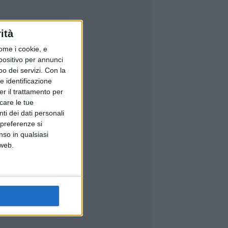
ità
ome i cookie, e
spositivo per annunci
o dei servizi.
Con la
e identificazione
er il trattamento per
icare le tue
ti dei dati personali
 preferenze si
nso in qualsiasi
 web.