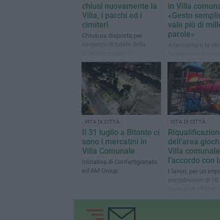
chiusi nuovamente la
in Villa comuna
Villa, i parchi ed i
«Gesto sempli
cimiteri
vale più di mill
parole»
Chiusura disposta per
esigenze di tutela della
A raccontare la vi
pubblica sicurezza
l'assessore Giuse
Santoruvo: «Grazie 
ogni giorno, semin
bellezza»
VITA DI CITTÀ
VITA DI CITTÀ
Il 31 luglio a Bitonto ci
Riqualificazio
sono i mercatini in
dell’area giochi
Villa Comunale
Villa comunale:
l’accordo con l
Iniziativa di Confartigianato
ed AM Group
I lavori, per un imp
complessivo di 10.
sono stati affidati 
Servizio per i Lavor