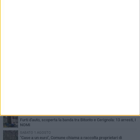
PIÙ LETTI QUESTA SETTIMANA
MARTEDÌ 4 AGOSTO
Armati di bastoni fuggono con l'incasso, rapina in un bar di Bitonto
VENERDÌ 31 LUGLIO
Furti d'auto, scoperta la banda tra Bitonto e Cerignola: 13 arresti, I
NOMI
SABATO 1 AGOSTO
"Case a un euro", Comune chiama a raccolta proprietari di