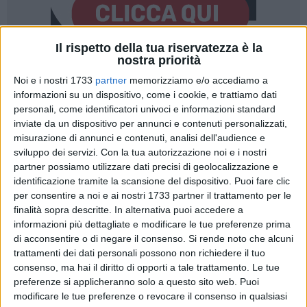
Il rispetto della tua riservatezza è la
nostra priorità
27
Noi e i nostri 1733
partner
memorizziamo e/o accediamo a
informazioni su un dispositivo, come i cookie, e trattiamo dati
personali, come identificatori univoci e informazioni standard
inviate da un dispositivo per annunci e contenuti personalizzati,
Un ulivo monumentale di oltre 3000 anni, chiamato il
misurazione di annunci e contenuti, analisi dell'audience e
"Patriarca", è tornato nel Sud Italia, trovando una nuova
sviluppo dei servizi.
Con la tua autorizzazione noi e i nostri
dimora a Gravina in Puglia. Originario dell'Aspromonte
partner possiamo utilizzare dati precisi di geolocalizzazione e
calabrese, valutato come "scarsamente produttivo", nel 2005
identificazione tramite la scansione del dispositivo. Puoi fare clic
fu trasferito in un vivaio in Emilia Romagna, dove il clima più
per consentire a noi e ai nostri 1733 partner il trattamento per le
freddo ne ha messo a repentaglio la sopravvivenza. Dal
finalità sopra descritte. In alternativa puoi accedere a
recinto di quel vivaio a Casalgrande, la storia del "Patriarca"
informazioni più dettagliate e modificare le tue preferenze prima
di acconsentire o di negare il consenso.
Si rende noto che alcuni
poteva finire per sempre. Oggi, grazie all'iniziativa
trattamenti dei dati personali possono non richiedere il tuo
dell'imprenditore Antonio Raguso, il maestoso ulivo ha
consenso, ma hai il diritto di opporti a tale trattamento. Le tue
trovato la via di casa, per porre nuove radici in Puglia: dopo
preferenze si applicheranno solo a questo sito web. Puoi
l'attracco nel porto di Bari, è stato messo a dimora negli
modificare le tue preferenze o revocare il consenso in qualsiasi
spazi del futuro Museo degli Oli "Raguso Lab Experience".