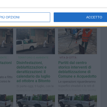
PIÙ OPZIONI
ACCETTO
IENTE
TERRITORIO E AMBIENTE
VITA DI CITTÀ
tazioni
Disinfestazioni,
Partiti dal centro
deblattizzazioni e
storico interventi di
derattizzazioni: il
deblattizzazione di
calendario da luglio
Comune e Acquedotto
to e fitto
ad ottobre a Bitonto
 corso le
Le operazioni riguarderanno
superfici stradali e le reti di
Si parte oggi, 9 luglio, con le
fognatura bianca, ma anche
operazioni antialari contro
reti di fognatura nera e
zanzare ed insetti
sistema misto