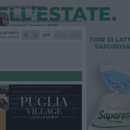
Ù LETTI QUESTA SETTIMANA
VENERDÌ 31 LUGLIO
Furti d'auto, scoperta la banda tra Bitonto e
Cerignola: 13 arresti, I NOMI
DA
BITONTO
MARTEDÌ 4 AGOSTO
APP
Armati di bastoni fuggono con l'incasso,
NIO QUINTO
rapina in un bar di Bitonto
GIOVEDÌ 30 LUGLIO
Bitonto, Palo e Bitetto insieme per creare
centro intercomunale della capacità di
esione
SABATO 1 AGOSTO
"Case a un euro", Comune chiama a
raccolta proprietari di immobili nel centro
ico
DOMENICA 2 AGOSTO
Fratelli d'Italia Bitonto: «Vicinanza alla
consigliera Carmela Rossiello»
LUNEDÌ 3 AGOSTO
Antonella Aresta: «La Puglia è un set a
cielo aperto. La fotografia? Per me è pura
esia»