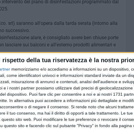
imo intervento del piano di disinfestazioni programmato dal
025.
Eco. srl) saranno all'opera dalla tarda serata (intorno alla
rno successivo.
disinfestazione alare, è consigliato avere ben chiuse porte
on lasciare sui balconi e all'esterno prodotti alimentari e
uato anche un nuovo intervento di
deblattizzazione.
l rispetto della tua riservatezza è la nostra prior
artner
memorizziamo e/o accediamo a informazioni su un dispositivo, c
TONTO
ali, come identificatori univoci e informazioni standard inviate da un di
zzati, misurazione di annunci e contenuti, analisi dell'audience e svilupp
6 AGOSTO 2026
i e i nostri partner possiamo utilizzare dati precisi di geolocalizzazione 
ntiere.
Il nuovo Prefetto di Bari si
del dispositivo. Puoi fare clic per consentire a noi e ai nostri 1731 partn
presenta: «Sicurezza si realizza
critte. In alternativa puoi accedere a informazioni più dettagliate e modif
con educazione di tutti»
acconsentire o di negare il consenso.
Si rende noto che alcuni trattamen
e il tuo consenso, ma hai il diritto di opporti a tale trattamento. Le tue
 questo sito web. Puoi modificare le tue preferenze o revocare il conse
questo sito e facendo clic sul pulsante "Privacy" in fondo alla pagina