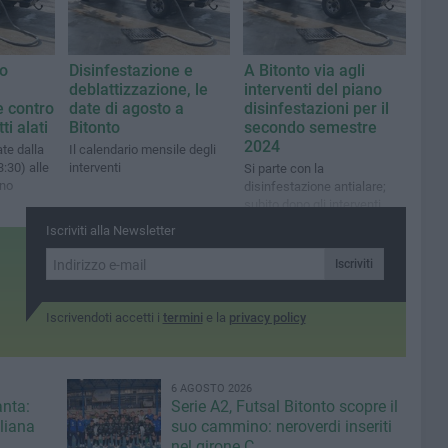
vo
Disinfestazione e
A Bitonto via agli
deblattizzazione, le
interventi del piano
e contro
date di agosto a
disinfestazioni per il
ti alati
Bitonto
secondo semestre
2024
te dalla
Il calendario mensile degli
3:30) alle
interventi
Si parte con la
ino
disinfestazione antialare;
subito dopo gli interventi
contro le blatte
Iscriviti alla Newsletter
Iscriviti
Iscrivendoti accetti i
termini
e la
privacy policy
6 AGOSTO 2026
anta:
Serie A2, Futsal Bitonto scopre il
iliana
suo cammino: neroverdi inseriti
nel girone C