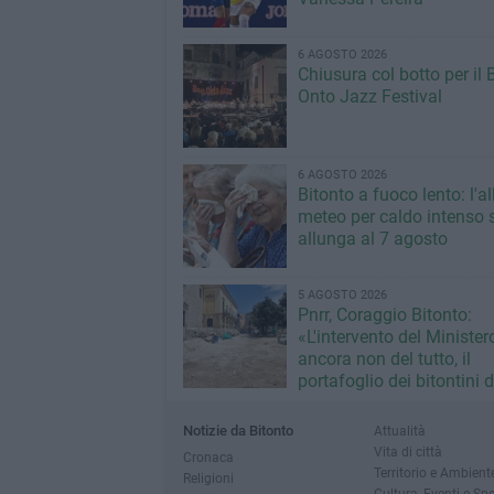
6 AGOSTO 2026
Chiusura col botto per il 
Onto Jazz Festival
6 AGOSTO 2026
Bitonto a fuoco lento: l'al
meteo per caldo intenso s
allunga al 7 agosto
5 AGOSTO 2026
Pnrr, Coraggio Bitonto:
«L'intervento del Minister
ancora non del tutto, il
portafoglio dei bitontini 
fallimentare gestione Ric
Notizie da Bitonto
Attualità
Vita di città
Cronaca
Territorio e Ambient
Religioni
Cultura, Eventi e Sp