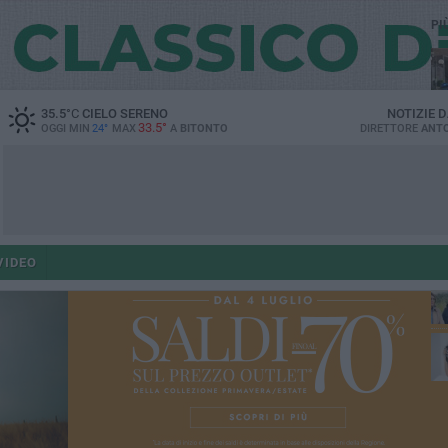
PI
35.5
°C
CIELO SERENO
NOTIZIE 
33.5°
OGGI MIN
24°
MAX
A
BITONTO
DIRETTORE
ANTO
co
VIDEO
ant
po