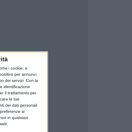
ità
ome i cookie, e
spositivo per annunci
o dei servizi.
Con la
e identificazione
er il trattamento per
icare le tue
ti dei dati personali
 preferenze si
nso in qualsiasi
 web.