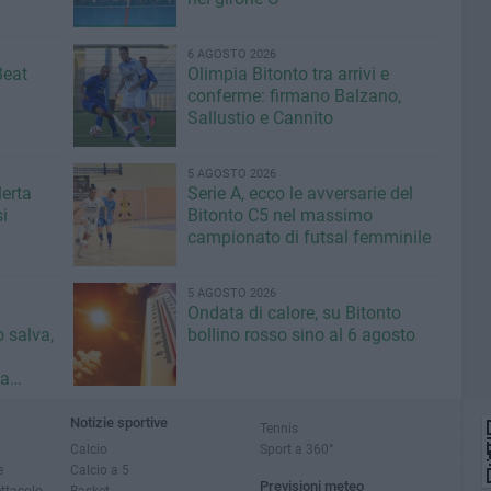
6 AGOSTO 2026
Beat
Olimpia Bitonto tra arrivi e
conferme: firmano Balzano,
Sallustio e Cannito
5 AGOSTO 2026
lerta
Serie A, ecco le avversarie del
i
Bitonto C5 nel massimo
campionato di futsal femminile
5 AGOSTO 2026
Ondata di calore, su Bitonto
o salva,
bollino rosso sino al 6 agosto
da
ci»
Notizie sportive
Tennis
Calcio
Sport a 360°
e
Calcio a 5
Previsioni meteo
ettacolo
Basket