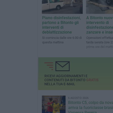
Piano disinfestazioni,
A Bitonto nuo
partono a Bitonto gli
intervento di
interventi di
disinfestazion
deblattizzazione
zanzare e inset
Si comincia dalle ore 6.00 di
Operazioni effettua
questa mattina
tarda serata (ore 2
prime ore del matt
RICEVI AGGIORNAMENTI E
CONTENUTI DA BITONTO
GRATIS
NELLA TUA E-MAIL
6 AGOSTO 2026
Bitonto C5, colpo da nov
arriva la fuoriclasse bras
Vanessa Pereira