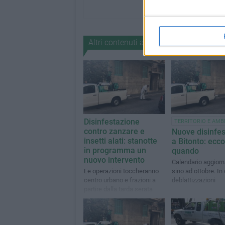
Altri contenuti a tema
Disinfestazione
TERRITORIO E AMB
contro zanzare e
Nuove disinfes
insetti alati: stanotte
a Bitonto: ecco
in programma un
quando
nuovo intervento
Calendario aggiorna
Le operazioni toccheranno
sino ad ottobre. In
centro urbano e frazioni a
deblattizzazioni
partire dalla tarda serata
(ore 23:30) e sino alle prime
ore del mattino