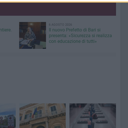
6 AGOSTO 2026
ntiere.
Il nuovo Prefetto di Bari si
presenta: «Sicurezza si realizza
con educazione di tutti»