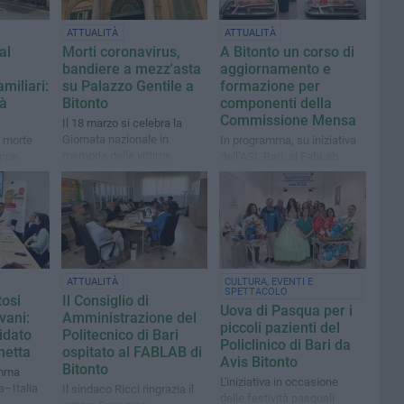
ATTUALITÀ
ATTUALITÀ
al
Morti coronavirus,
A Bitonto un corso di
bandiere a mezz'asta
aggiornamento e
miliari:
su Palazzo Gentile a
formazione per
tà
Bitonto
componenti della
Commissione Mensa
Il 18 marzo si celebra la
Giornata nazionale in
a morte
In programma, su iniziativa
memoria delle vittime
eppe
dell’ASL Bari, al FabLab
dell’epidemia
a
POLIBA mercoledì 11
febbraio
sto ai
ATTUALITÀ
CULTURA, EVENTI E
SPETTACOLO
tosi
Il Consiglio di
Uova di Pasqua per i
vani:
Amministrazione del
piccoli pazienti del
idato
Politecnico di Bari
Policlinico di Bari da
hetta
ospitato al FABLAB di
Avis Bitonto
Bitonto
amma
L'iniziativa in occasione
a–Italia
Il sindaco Ricci ringrazia il
delle festività pasquali