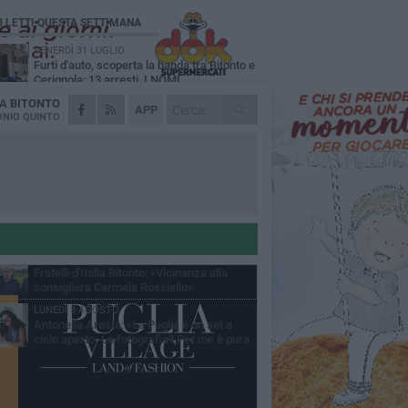
Ù LETTI QUESTA SETTIMANA
VENERDÌ 31 LUGLIO
Furti d'auto, scoperta la banda tra Bitonto e
Cerignola: 13 arresti, I NOMI
DA
BITONTO
MARTEDÌ 4 AGOSTO
APP
Armati di bastoni fuggono con l'incasso,
NIO QUINTO
rapina in un bar di Bitonto
GIOVEDÌ 30 LUGLIO
Bitonto, Palo e Bitetto insieme per creare
centro intercomunale della capacità di
esione
SABATO 1 AGOSTO
"Case a un euro", Comune chiama a
raccolta proprietari di immobili nel centro
ico
DOMENICA 2 AGOSTO
Fratelli d'Italia Bitonto: «Vicinanza alla
consigliera Carmela Rossiello»
LUNEDÌ 3 AGOSTO
Antonella Aresta: «La Puglia è un set a
cielo aperto. La fotografia? Per me è pura
esia»