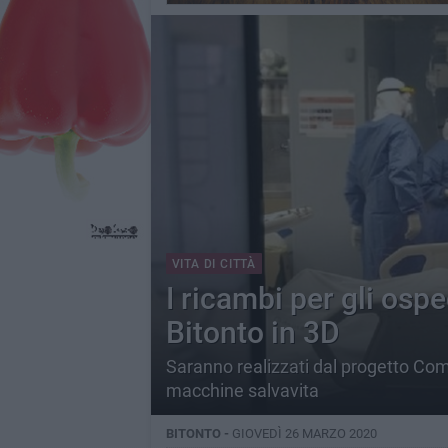
VITA DI CITTÀ
I ricambi per gli osp
Bitonto in 3D
Saranno realizzati dal progetto Com
macchine salvavita
BITONTO -
GIOVEDÌ 26 MARZO 2020