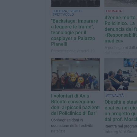
CULTURA, EVENTI E
CRONACA
SPETTACOLO
42enne morto 
"Backstage: imparare
Policlinico. La
a leggere le trame",
denuncia dei fa
tecnologie per il
«Responsabili
cosplayer a Palazzo
medica»
Planelli
A pochi giorni dall
Presentazione venerdì 19
del bitontino Gius
giugno
Sicolo, che viveva 
Giovinazzo, è stato
presentato un espo
Carabinieri
I volontari di Avis
ATTUALITÀ
Bitonto consegnano
Obesità e stea
doni ai piccoli pazienti
epatica nei gio
del Policlinico di Bari
un progetto gu
dal prof. Mosc
Consegnati doni in
occasione delle festività
Rientra nel progr
natalizie
Interreg VI-A Greci