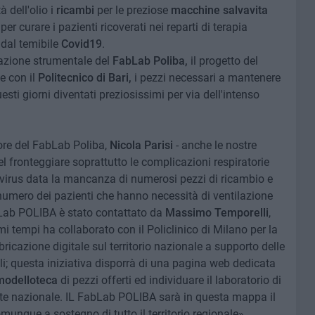
à dell'olio i
ricambi
per le preziose
macchine salvavita
per curare i pazienti ricoverati nei reparti di terapia
 dal temibile
Covid19
.
otazione strumentale del
FabLab Poliba,
il progetto del
e con il
Politecnico di Bari,
i pezzi necessari a mantenere
esti giorni diventati preziosissimi per via dell'intenso
tore del FabLab Poliba,
Nicola Parisi
- anche le nostre
el fronteggiare soprattutto le complicazioni respiratorie
avirus data la mancanza di numerosi pezzi di ricambio e
numero dei pazienti che hanno necessità di ventilazione
bLab POLIBA è stato contattato da
Massimo Temporelli
,
imi tempi ha collaborato con il Policlinico di Milano per la
bricazione digitale sul territorio nazionale a supporto delle
ali; questa iniziativa disporrà di una pagina web dedicata
modelloteca
di pezzi offerti ed individuare il laboratorio di
ete nazionale. IL FabLab POLIBA sarà in questa mappa il
omunque a sostegno di tutto il territorio regionale».