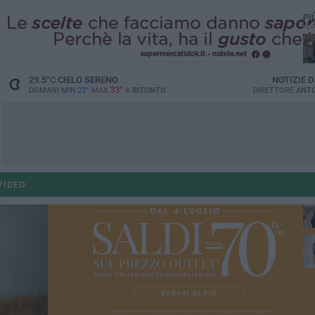
PI
29.5
°C
CIELO SERENO
NOTIZIE 
33°
DOMANI MIN
23°
MAX
A
BITONTO
DIRETTORE
ANTO
co
VIDEO
ant
po