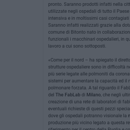
pronto. Saranno prodotti infatti nella citt
utilizzate negli ospedali di tutto il Paese 
intensiva e in moltissimi casi contagiati
Saranno infatti realizzati grazie alla d
comune di Bitonto nato in collaborazion
funzionali i macchinari ospedalieri, in qu
lavoro a cui sono sottoposti.
«Come per il nord – ha spiegato il diret
strutture ospedaliere sono in difficoltà n
più serie legate alle polmoniti da coron
sistemi per aumentare la capacità ed il 
polmonare forzata. A tal riguardo il Fa
del
The FabLab
di
Milano
, che negli ult
creazione di una rete di laboratori di fab
eventuali richieste di questi pezzi speci
dove gli ospedali potranno visionale la
produzione più vicino legato a questa r
riferimento per il centro della Puglia e c