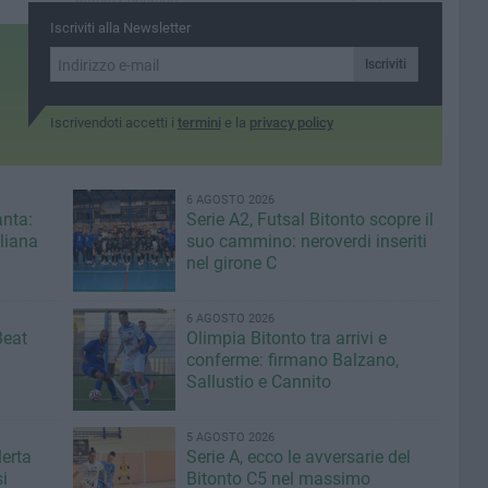
rettore Cupertino
Iscriviti alla Newsletter
Iscriviti
Iscrivendoti accetti i
termini
e la
privacy policy
6 AGOSTO 2026
anta:
Serie A2, Futsal Bitonto scopre il
iliana
suo cammino: neroverdi inseriti
nel girone C
6 AGOSTO 2026
Beat
Olimpia Bitonto tra arrivi e
conferme: firmano Balzano,
Sallustio e Cannito
5 AGOSTO 2026
lerta
Serie A, ecco le avversarie del
i
Bitonto C5 nel massimo