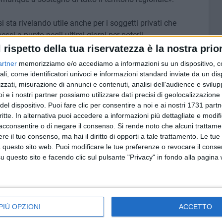
i sta rivelando utile anche per i soggetti privati che
ssi a punto negli ultimi giorni per poterli
 prima linea di fronteggiare la crisi; esemplare in tal
l rispetto della tua riservatezza è la nostra prior
hizzi
che il laboratorio del progetto comunale sta già
artner
memorizziamo e/o accediamo a informazioni su un dispositivo, c
ali, come identificatori univoci e informazioni standard inviate da un di
giunto poi Parisi - soprattutto attive nel settore del
zzati, misurazione di annunci e contenuti, analisi dell'audience e svilupp
le loro capacità verso la produzione di
mascherine
e
tute
i e i nostri partner possiamo utilizzare dati precisi di geolocalizzazione 
del dispositivo. Puoi fare clic per consentire a noi e ai nostri 1731 partn
tivi di protezione individuale
; le aziende che si rivolgono
critte. In alternativa puoi accedere a informazioni più dettagliate e modif
i sollecitate a contattare la task force del Politecnico
acconsentire o di negare il consenso.
Si rende noto che alcuni trattamen
o ai percorsi di
certificazione
necessari rimanendo
e il tuo consenso, ma hai il diritto di opporti a tale trattamento. Le tue
ioni
di elementi necessari ai singoli progetti».
 questo sito web. Puoi modificare le tue preferenze o revocare il conse
questo sito e facendo clic sul pulsante "Privacy" in fondo alla pagina
O PER LA FABBRICAZIONE DIGITALE FABLAB
irus
i
PIÙ OPZIONI
ACCETTO