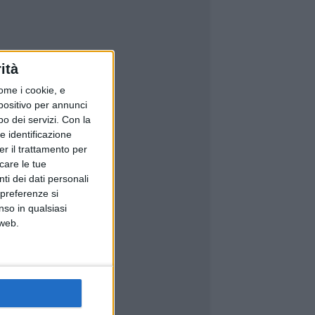
ità
ome i cookie, e
spositivo per annunci
o dei servizi.
Con la
e identificazione
er il trattamento per
icare le tue
ti dei dati personali
 preferenze si
nso in qualsiasi
 web.