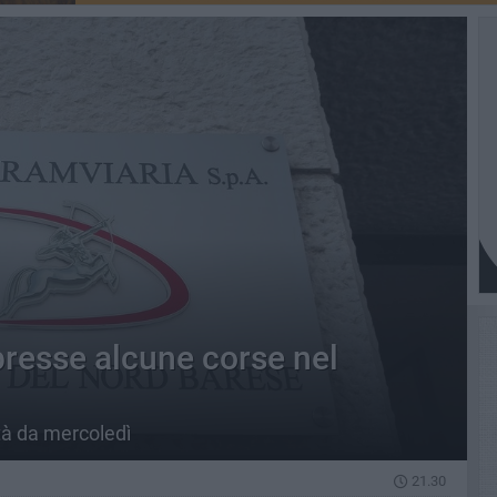
presse alcune corse nel
tà da mercoledì
21.30