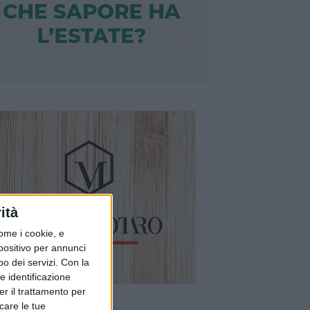
ità
ome i cookie, e
spositivo per annunci
o dei servizi.
Con la
e identificazione
er il trattamento per
Ù LETTI QUESTA SETTIMANA
icare le tue