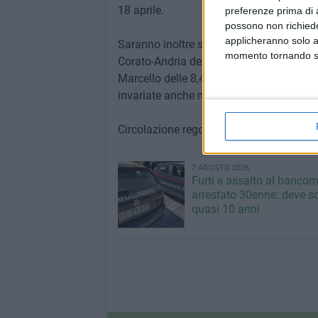
18 aprile.
preferenze prima di 
possono non richieder
applicheranno solo a
Saranno inoltre soppresse tutte le corse 
momento tornando su 
Corato-Andria delle ore 8,30; Ruvo-Andria
Marcello delle 8,40; Bitonto-Terlizzi dell
invariate anche nei festivi le corse dei tr
Circolazione regolare da mercoledì 19 ap
7 AGOSTO 2026
Furti e assalto al bancom
arrestato 30enne: deve s
quasi 10 anni