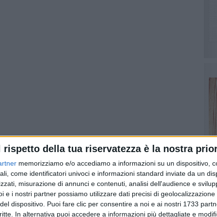
l rispetto della tua riservatezza è la nostra prior
artner
memorizziamo e/o accediamo a informazioni su un dispositivo, c
ali, come identificatori univoci e informazioni standard inviate da un di
d by
zzati, misurazione di annunci e contenuti, analisi dell'audience e svilupp
i e i nostri partner possiamo utilizzare dati precisi di geolocalizzazione 
n concomitanza della sospensione delle attività didattiche,
del dispositivo. Puoi fare clic per consentire a noi e ai nostri 1733 partn
PI
me le corse scolastiche in pullman da giovedì 13 a martedì
critte. In alternativa puoi accedere a informazioni più dettagliate e modif