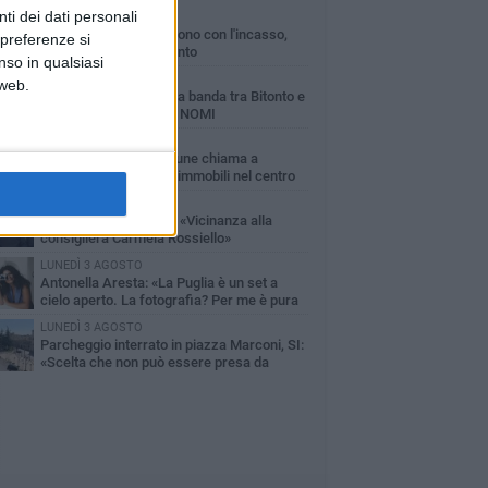
ti dei dati personali
MARTEDÌ 4 AGOSTO
Armati di bastoni fuggono con l'incasso,
 preferenze si
rapina in un bar di Bitonto
nso in qualsiasi
VENERDÌ 31 LUGLIO
 web.
Furti d'auto, scoperta la banda tra Bitonto e
Cerignola: 13 arresti, I NOMI
SABATO 1 AGOSTO
"Case a un euro", Comune chiama a
raccolta proprietari di immobili nel centro
ico
DOMENICA 2 AGOSTO
Fratelli d'Italia Bitonto: «Vicinanza alla
consigliera Carmela Rossiello»
LUNEDÌ 3 AGOSTO
Antonella Aresta: «La Puglia è un set a
cielo aperto. La fotografia? Per me è pura
esia»
LUNEDÌ 3 AGOSTO
Parcheggio interrato in piazza Marconi, SI:
«Scelta che non può essere presa da
chi»