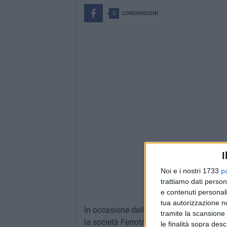
5
CONDIVISIONI
I
Noi e i nostri 1733
p
trattiamo dati person
Powere
e contenuti personali
tua autorizzazione no
In occasione delle festività pasquali e i
tramite la scansione 
la società Ferrotramviaria S.p.a. soppri
le finalità sopra des