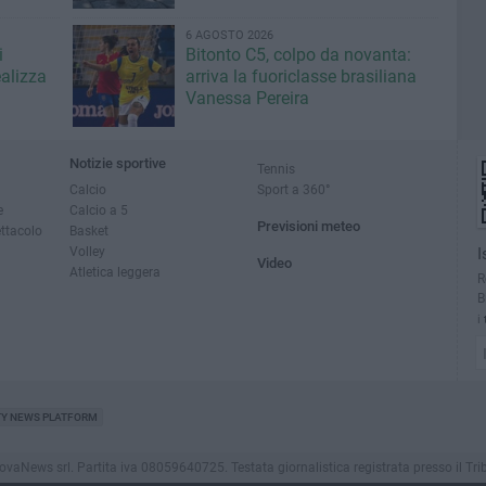
6 AGOSTO 2026
i
Bitonto C5, colpo da novanta:
ealizza
arriva la fuoriclasse brasiliana
Vanessa Pereira
Notizie sportive
Tennis
Calcio
Sport a 360°
e
Calcio a 5
Previsioni meteo
ettacolo
Basket
Volley
I
Video
Atletica leggera
R
B
i
TY NEWS PLATFORM
News srl. Partita iva 08059640725. Testata giornalistica registrata presso il Tribunale