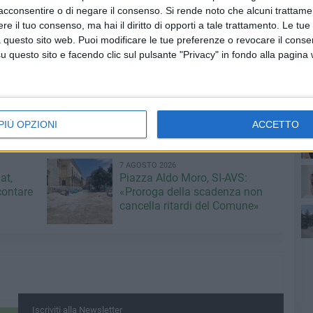
acconsentire o di negare il consenso.
Si rende noto che alcuni trattamen
e il tuo consenso, ma hai il diritto di opporti a tale trattamento. Le tue
 questo sito web. Puoi modificare le tue preferenze o revocare il conse
ordinarie che si effettuano solo nel periodo scolastico:
questo sito e facendo clic sul pulsante "Privacy" in fondo alla pagina
 delle 8,40; Ruvo-Bitonto delle 8,15; Bitonto-Bari San
e 12,10; Bitonto-Bari delle 13,45. In tale periodo restano
eni per Bari.
PIÙ OPZIONI
ACCETTO
ant
rile.
7 AGOSTO 2026
at,
Piazza Aldo Moro, SI-AVS:
contare
«Proroga della scadenza non
po
cancella ritardi del Comune»
po
Iscriviti alla Newsletter