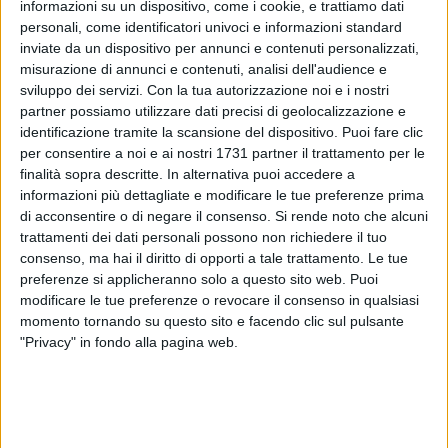
informazioni su un dispositivo, come i cookie, e trattiamo dati
personali, come identificatori univoci e informazioni standard
inviate da un dispositivo per annunci e contenuti personalizzati,
misurazione di annunci e contenuti, analisi dell'audience e
1
sviluppo dei servizi.
Con la tua autorizzazione noi e i nostri
partner possiamo utilizzare dati precisi di geolocalizzazione e
Un romanzo che esplora i temi dell'
identità
, delle
scelte
e
identificazione tramite la scansione del dispositivo. Puoi fare clic
degli
incontri.
Il programma di giugno alle
Vecchie Segherie
per consentire a noi e ai nostri 1731 partner il trattamento per le
Mastrototaro
si apre con
Elvira Serra
, firma di punta del
finalità sopra descritte. In alternativa puoi accedere a
informazioni più dettagliate e modificare le tue preferenze prima
Corriere della Sera
, per la presentazione del suo nuovo
di acconsentire o di negare il consenso.
Si rende noto che alcuni
romanzo "
Le voci di Via del Silenzio
" (Solferino).
trattamenti dei dati personali possono non richiedere il tuo
Appuntamento
giovedì 5 giugno
alle
19:30
. A dialogare con
consenso, ma hai il diritto di opporti a tale trattamento. Le tue
l'autrice ci sarà
Luca Cerullo
, in una serata dedicata al
preferenze si applicheranno solo a questo sito web. Puoi
potere delle scelte e al coraggio delle rinunce.
modificare le tue preferenze o revocare il consenso in qualsiasi
momento tornando su questo sito e facendo clic sul pulsante
Un podcast, una monaca e una verità personale
"Privacy" in fondo alla pagina web.
"Le voci di Via del Silenzio" è una storia avvolgente che
nasce dall'incontro tra due mondi lontani: quello di
Luca
,
giovane e talentuoso podcaster, e
suor Maria Benedetta
, al
secolo
Giulia Belgioioso
, ex inviata speciale del Corriere della