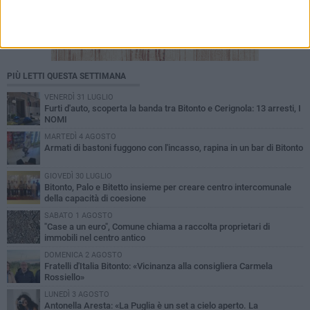
PIÙ LETTI QUESTA SETTIMANA
VENERDÌ 31 LUGLIO
Furti d'auto, scoperta la banda tra Bitonto e Cerignola: 13 arresti, I
NOMI
MARTEDÌ 4 AGOSTO
Armati di bastoni fuggono con l'incasso, rapina in un bar di Bitonto
GIOVEDÌ 30 LUGLIO
Bitonto, Palo e Bitetto insieme per creare centro intercomunale
della capacità di coesione
SABATO 1 AGOSTO
"Case a un euro", Comune chiama a raccolta proprietari di
immobili nel centro antico
DOMENICA 2 AGOSTO
Fratelli d'Italia Bitonto: «Vicinanza alla consigliera Carmela
Rossiello»
LUNEDÌ 3 AGOSTO
Antonella Aresta: «La Puglia è un set a cielo aperto. La