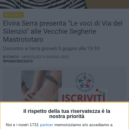
SPECIALE
Elvira Serra presenta "Le voci di Via del
Silenzio" alle Vecchie Segherie
Mastrototaro
L’incontro si terrà giovedì 5 giugno alle 19:30
BITONTO -
MERCOLEDÌ 4 GIUGNO 2025
SPONSORIZZATO
Il rispetto della tua riservatezza è la
nostra priorità
Noi e i nostri 1731
partner
memorizziamo e/o accediamo a