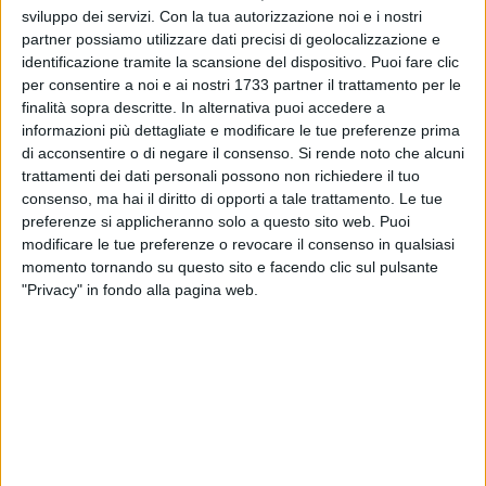
sviluppo dei servizi.
Con la tua autorizzazione noi e i nostri
10
partner possiamo utilizzare dati precisi di geolocalizzazione e
identificazione tramite la scansione del dispositivo. Puoi fare clic
per consentire a noi e ai nostri 1733 partner il trattamento per le
Il Movimento Città Democratica inaugura la seconda fase
finalità sopra descritte. In alternativa puoi accedere a
della campagna elettorale, cosiddetta "Fioritura" con il primo
informazioni più dettagliate e modificare le tue preferenze prima
di acconsentire o di negare il consenso.
Si rende noto che alcuni
dei quattro eventi previsti tra aprile e maggio, affrontando la
trattamenti dei dati personali possono non richiedere il tuo
tematica che più tocca da vicino i cittadini, il Volontariato,
consenso, ma hai il diritto di opporti a tale trattamento. Le tue
oggi parte integrante del Terzo Settore.
preferenze si applicheranno solo a questo sito web. Puoi
"Oltre sei milioni e mezzo di persone in Italia fa volontariato
modificare le tue preferenze o revocare il consenso in qualsiasi
in modo organizzato o individuale. Ma le attività volontarie
momento tornando su questo sito e facendo clic sul pulsante
sono utili soltanto a chi ne fruisce o anche a chi le svolge?
"Privacy" in fondo alla pagina web.
Oltre la retorica, in quale misura il volontariato contribuisce
effettivamente a renderci un paese migliore?
Partiremo da questo interrogativo a cui gli autori di una
recente ricerca hanno provato a dare risposta, creando
sinergia tra accademia, sistema statistico nazionale e
mondo del volontariato. Prenderemo in esame gli impatti
sociali, psicologici, politici ed economici del volontariato