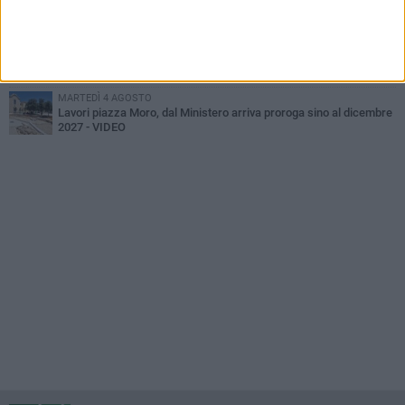
Ondata di calore, su Bitonto bollino rosso sino al 6 agosto
MARTEDÌ 4 AGOSTO
Bitonto, getta per errore un tagliando da 1 milione di euro:
recuperato tra i rifiuti dagli operatori SANB
MARTEDÌ 4 AGOSTO
Lavori piazza Moro, dal Ministero arriva proroga sino al dicembre
2027 - VIDEO