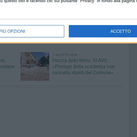
questo sito e facendo clic sul pulsante "Privacy" in fondo alla pagina
te e delle osservazioni pervenute, sarà successivamente
ubblica.
le dell'avviso pubblico relativo alla presente procedura di
PIÙ OPZIONI
ACCETTO
7 AGOSTO 2026
at,
Piazza Aldo Moro, SI-AVS:
contare
«Proroga della scadenza non
cancella ritardi del Comune»