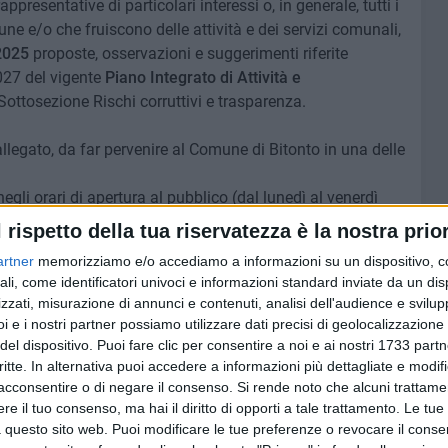
presentative di particolari interessi o, in generale, tutti i
e e/o che fruiscono delle attività e dei servizi comunali,
2025
proposte, osservazioni e suggerimenti riferite
027 del vigente
Piano Integrato di Attività e
ttosezione Rischi corruttivi e trasparenza.
allegato, da far pervenire al Comune di Bitonto in una delle
negli orari di apertura al pubblico (dal lunedì al venerdì
e ore 15,30 alle ore 17,30);
l rispetto della tua riservatezza è la nostra prior
itonto - Corso Vittorio Emanuele II, n. 41 – 70032 Bitonto
artner
memorizziamo e/o accediamo a informazioni su un dispositivo, c
ali, come identificatori univoci e informazioni standard inviate da un di
ndirizzo
protocollo.comunebitonto@pec.rupar.puglia.it
;
zzati, misurazione di annunci e contenuti, analisi dell'audience e svilupp
:
segretario@comune.bitonto.ba.it
.
i e i nostri partner possiamo utilizzare dati precisi di geolocalizzazione 
del dispositivo. Puoi fare clic per consentire a noi e ai nostri 1733 partn
deliberazione di Giunta comunale n. 85 del 15 aprile 2024,
critte. In alternativa puoi accedere a informazioni più dettagliate e modif
acconsentire o di negare il consenso.
Si rende noto che alcuni trattamen
l'interno della sezione Amministrazione Trasparente,
e il tuo consenso, ma hai il diritto di opporti a tale trattamento. Le tue
ne della corruzione" (clicca qui).
 questo sito web. Puoi modificare le tue preferenze o revocare il conse
vi e trasparenza del Piano riferito al triennio 2025-2027,