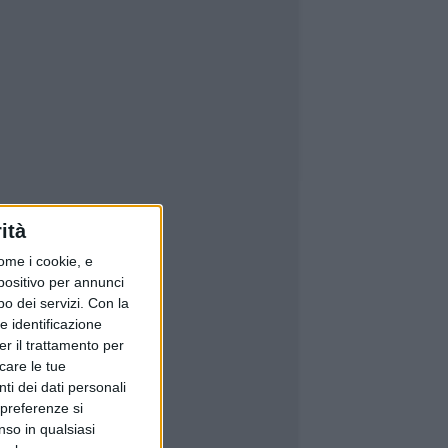
ità
ome i cookie, e
spositivo per annunci
o dei servizi.
Con la
e identificazione
er il trattamento per
icare le tue
ti dei dati personali
 preferenze si
nso in qualsiasi