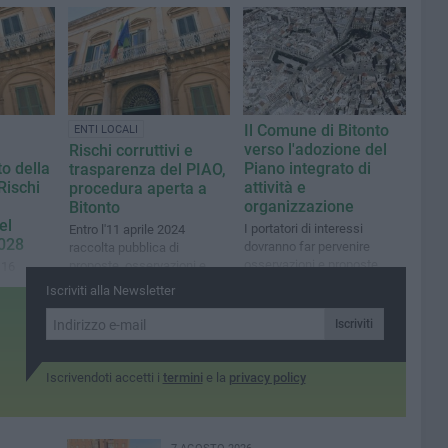
Il Comune di Bitonto
ENTI LOCALI
verso l'adozione del
Rischi corruttivi e
o della
Piano integrato di
trasparenza del PIAO,
Rischi
attività e
procedura aperta a
organizzazione
Bitonto
el
I portatori di interessi
Entro l'11 aprile 2024
2028
dovranno far pervenire
raccolta pubblica di
osservazioni e proposte
proposte, osservazioni e
 16
entro il 28 dicembre
suggerimenti da parte di
getti
Iscriviti alla Newsletter
tutti i soggetti pubblici e
he
privati che fruiscono delle
del
Iscriviti
attività e dei servizi
o di
comunali
omunali
oposte,
Iscrivendoti accetti i
termini
e la
privacy policy
gerimenti