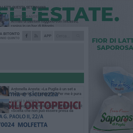
Ù LETTI QUESTA SETTIMANA
MARTEDÌ 4 AGOSTO
Armati di bastoni fuggono con l'incasso,
rapina in un bar di Bitonto
DA
BITONTO
VENERDÌ 31 LUGLIO
APP
Furti d'auto, scoperta la banda tra Bitonto e
NIO QUINTO
Cerignola: 13 arresti, I NOMI
SABATO 1 AGOSTO
"Case a un euro", Comune chiama a
raccolta proprietari di immobili nel centro
ico
DOMENICA 2 AGOSTO
Fratelli d'Italia Bitonto: «Vicinanza alla
consigliera Carmela Rossiello»
LUNEDÌ 3 AGOSTO
Antonella Aresta: «La Puglia è un set a
cielo aperto. La fotografia? Per me è pura
esia»
LUNEDÌ 3 AGOSTO
Parcheggio interrato in piazza Marconi, SI:
«Scelta che non può essere presa da
chi»