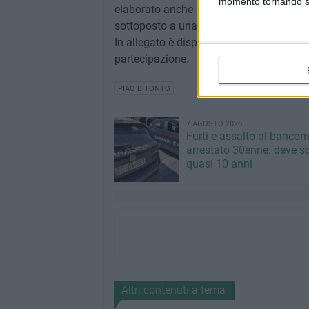
momento tornando su 
elaborato anche sulla base delle propos
sottoposto a una nuova consultazione p
In allegato è disponibile il testo integra
partecipazione.
PIAO BITONTO
7 AGOSTO 2026
Furti e assalto al bancom
arrestato 30enne: deve s
quasi 10 anni
Altri contenuti a tema