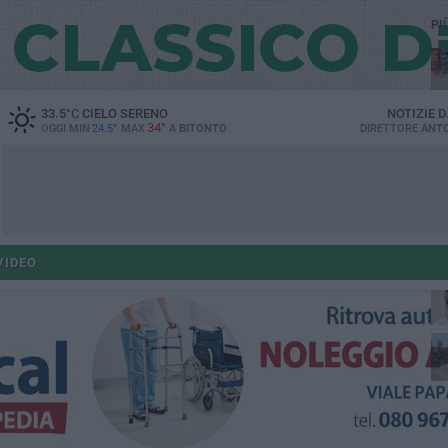
PI
33.5
°C
CIELO SERENO
NOTIZIE 
34°
OGGI MIN
24.5°
MAX
A
BITONTO
DIRETTORE
ANTO
ant
VIDEO
po
po