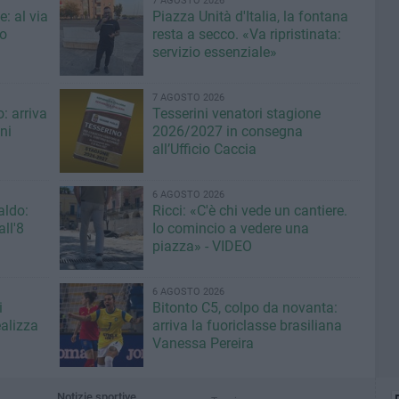
7 AGOSTO 2026
: al via
Piazza Unità d'Italia, la fontana
eo
resta a secco. «Va ripristinata:
servizio essenziale»
7 AGOSTO 2026
: arriva
Tesserini venatori stagione
ni
2026/2027 in consegna
all’Ufficio Caccia
6 AGOSTO 2026
aldo:
Ricci: «C'è chi vede un cantiere.
ll'8
Io comincio a vedere una
piazza» - VIDEO
6 AGOSTO 2026
i
Bitonto C5, colpo da novanta:
ealizza
arriva la fuoriclasse brasiliana
Vanessa Pereira
Notizie sportive