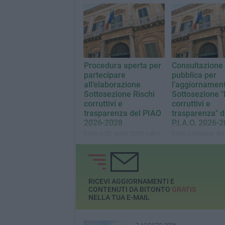
Procedura aperta per
Consultazione
partecipare
pubblica per
all’elaborazione
l’aggiornament
Sottosezione Rischi
Sottosezione "
corruttivi e
corruttivi e
trasparenza del PIAO
trasparenza" d
2026-2028
P.I.A.O. 2026-
Entro il 20 aprile 2026 tutti i
Entro il termine del
soggetti pubblici e privati
gennaio 2026 i sog
che fruiscono di attività e
pubblici e privati c
servizi comunali possono
operano per conto 
presentare proposte,
Comune o fruiscon
osservazioni e suggerimenti
attività e servizi c
RICEVI AGGIORNAMENTI E
possono inviare pr
CONTENUTI DA BITONTO
GRATIS
osservazioni e sug
NELLA TUA E-MAIL