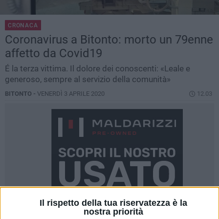
CRONACA
Coronavirus a Bitonto: morto un 79enne
affetto da Covid19
É la terza vittima. Il dolore dei conoscenti: «Leale e
generoso, sempre al servizio della comunità»
BITONTO -
VENERDÌ 3 APRILE 2020
12.03
Il rispetto della tua riservatezza è la
nostra priorità