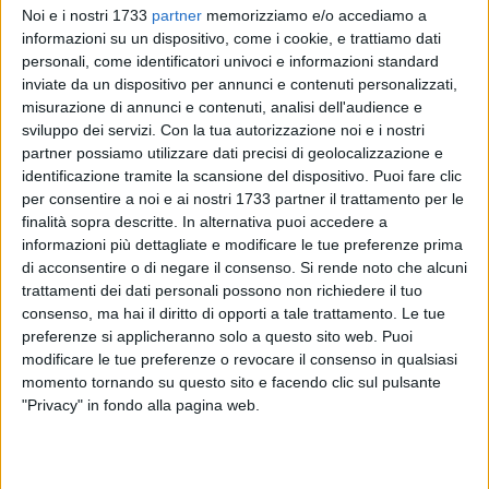
Noi e i nostri 1733
partner
memorizziamo e/o accediamo a
informazioni su un dispositivo, come i cookie, e trattiamo dati
personali, come identificatori univoci e informazioni standard
1452
inviate da un dispositivo per annunci e contenuti personalizzati,
misurazione di annunci e contenuti, analisi dell'audience e
sviluppo dei servizi.
Con la tua autorizzazione noi e i nostri
partner possiamo utilizzare dati precisi di geolocalizzazione e
Sale a
tre
il conto delle persone morte a
Bitonto
che
identificazione tramite la scansione del dispositivo. Puoi fare clic
riscontravano positività al
Covid19
, il temibile virus
per consentire a noi e ai nostri 1733 partner il trattamento per le
influenzale che sta seminando morte e dolore in tutto il
finalità sopra descritte. In alternativa puoi accedere a
mondo. Dopo l'anziano deceduto a
Palombaio
lo scorso 13
informazioni più dettagliate e modificare le tue preferenze prima
marzo, a distanza di 20 giorni un altri due lutti colpiscono la
di acconsentire o di negare il consenso.
Si rende noto che alcuni
comunità bitontina. Si tratta di un
un 82 enne
, deceduto in
trattamenti dei dati personali possono non richiedere il tuo
consenso, ma hai il diritto di opporti a tale trattamento. Le tue
poche ore e risultato positivo al tampone e di un
79enne
di
preferenze si applicheranno solo a questo sito web. Puoi
Bitonto che nei giorni scorsi era stato trovato positivo al test
modificare le tue preferenze o revocare il consenso in qualsiasi
effettuato dai medici del
Policlinico
dove l'uomo era
momento tornando su questo sito e facendo clic sul pulsante
ricoverato per una forma cronica di
patologia polmonare
.
"Privacy" in fondo alla pagina web.
Conosciuto e amato da tutti, la sua dipartita lascia il vuoto
nel cuore di molti che avevano avuto la fortuna di