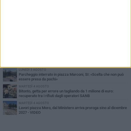
PIÙ LETTI QUESTA SETTIMANA
MARTEDÌ 4 AGOSTO
Armati di bastoni fuggono con l'incasso, rapina in un bar di Bitonto
DOMENICA 2 AGOSTO
Fratelli d'Italia Bitonto: «Vicinanza alla consigliera Carmela
Rossiello»
LUNEDÌ 3 AGOSTO
Antonella Aresta: «La Puglia è un set a cielo aperto. La
fotografia? Per me è pura poesia»
LUNEDÌ 3 AGOSTO
Parcheggio interrato in piazza Marconi, SI: «Scelta che non può
essere presa da pochi»
MARTEDÌ 4 AGOSTO
Bitonto, getta per errore un tagliando da 1 milione di euro:
recuperato tra i rifiuti dagli operatori SANB
MARTEDÌ 4 AGOSTO
Lavori piazza Moro, dal Ministero arriva proroga sino al dicembre
2027 - VIDEO