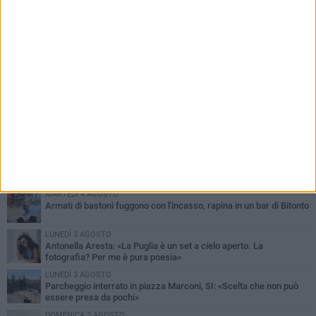
PIÙ LETTI QUESTA SETTIMANA
MARTEDÌ 4 AGOSTO
Armati di bastoni fuggono con l'incasso, rapina in un bar di Bitonto
LUNEDÌ 3 AGOSTO
Antonella Aresta: «La Puglia è un set a cielo aperto. La
fotografia? Per me è pura poesia»
LUNEDÌ 3 AGOSTO
Parcheggio interrato in piazza Marconi, SI: «Scelta che non può
essere presa da pochi»
DOMENICA 2 AGOSTO