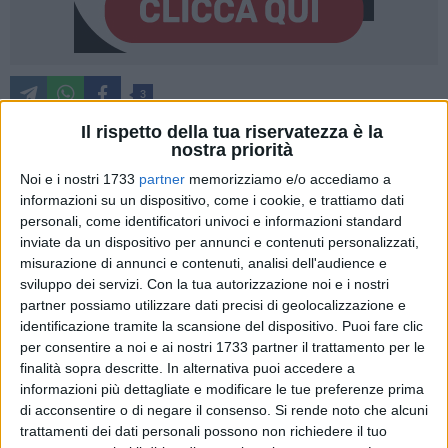
3
Il rispetto della tua riservatezza è la
nostra priorità
Palpiti di amore fraterno per dare un po' di luce e di affetto a
Noi e i nostri 1733
partner
memorizziamo e/o accediamo a
chi vede scorrere lentamente la propria vita tra le ombre di
informazioni su un dispositivo, come i cookie, e trattiamo dati
una malattia silenziosa e terribile che offusca la mente.
personali, come identificatori univoci e informazioni standard
inviate da un dispositivo per annunci e contenuti personalizzati,
Intensi momenti di forti emozioni e di condivisione hanno
misurazione di annunci e contenuti, analisi dell'audience e
fatto breccia nei cuori degli ospiti del
Centro Alzheimer
sviluppo dei servizi.
Con la tua autorizzazione noi e i nostri
"prof. Domenico Saracino"
della
Fondazione "Giovanni
partner possiamo utilizzare dati precisi di geolocalizzazione e
XXIII"
di Bitonto per celebrare la
Giornata Mondiale
identificazione tramite la scansione del dispositivo. Puoi fare clic
dell'
Alzheimer
. Un'occasione davvero speciale per i malati e
per consentire a noi e ai nostri 1733 partner il trattamento per le
per i loro familiari che insieme hanno dato voce alla
finalità sopra descritte. In alternativa puoi accedere a
memoria, rinsaldando quel legame affettivo indissolubile,
informazioni più dettagliate e modificare le tue preferenze prima
di acconsentire o di negare il consenso.
Si rende noto che alcuni
vera risorsa preziosa nel difficile e tortuoso incedere della
trattamenti dei dati personali possono non richiedere il tuo
malattia.