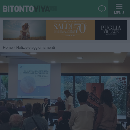
MENU
Home
Notizie e aggiornamenti