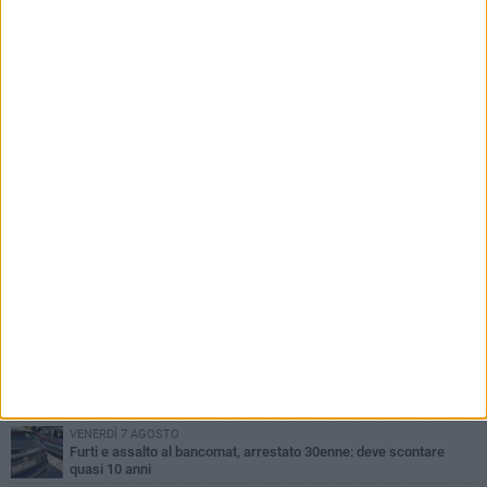
PIÙ LETTI QUESTA SETTIMANA
MARTEDÌ 4 AGOSTO
Armati di bastoni fuggono con l'incasso, rapina in un bar di Bitonto
LUNEDÌ 3 AGOSTO
Antonella Aresta: «La Puglia è un set a cielo aperto. La
fotografia? Per me è pura poesia»
LUNEDÌ 3 AGOSTO
Parcheggio interrato in piazza Marconi, SI: «Scelta che non può
essere presa da pochi»
DOMENICA 2 AGOSTO
Fratelli d'Italia Bitonto: «Vicinanza alla consigliera Carmela
Rossiello»
VENERDÌ 7 AGOSTO
Furti e assalto al bancomat, arrestato 30enne: deve scontare
quasi 10 anni