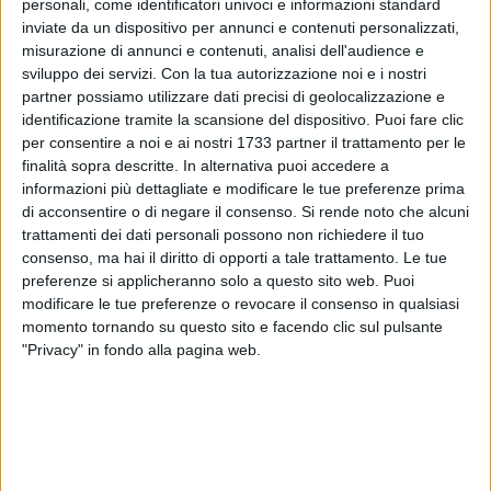
personali, come identificatori univoci e informazioni standard
inviate da un dispositivo per annunci e contenuti personalizzati,
misurazione di annunci e contenuti, analisi dell'audience e
sviluppo dei servizi.
Con la tua autorizzazione noi e i nostri
partner possiamo utilizzare dati precisi di geolocalizzazione e
26
A cura di
identificazione tramite la scansione del dispositivo. Puoi fare clic
MASSIMILIANO DILETTUSO
per consentire a noi e ai nostri 1733 partner il trattamento per le
finalità sopra descritte. In alternativa puoi accedere a
informazioni più dettagliate e modificare le tue preferenze prima
Le attività didattiche al plesso che ospita la sezione
di acconsentire o di negare il consenso.
Si rende noto che alcuni
"
Infanzia
" dell'istituto comprensivo "
Caiati - Don Tonino
trattamenti dei dati personali possono non richiedere il tuo
consenso, ma hai il diritto di opporti a tale trattamento. Le tue
Bello
", in via Traetta n. 99, resteranno sospese anche l'
8 e 9
preferenze si applicheranno solo a questo sito web. Puoi
gennaio 2026
. A stabilirlo è l'ordinanza n. 5 del 05/01/2026
modificare le tue preferenze o revocare il consenso in qualsiasi
a firma del sindaco Francesco Paolo Ricci.
momento tornando su questo sito e facendo clic sul pulsante
"Privacy" in fondo alla pagina web.
Durante le attività di riaccensione dell'
impianto termico
,
infatti, è stata riscontrata un'
anomalia
che non garantisce il
corretto funzionamento dello stesso. Per tali ragioni, con
ordinanza del Sindaco sono state sospese le attività
didattiche per la sola sezione "Infanzia" dal 7 al 9 gennaio, al