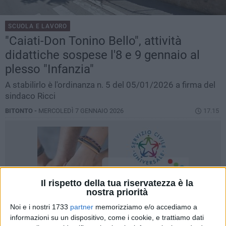
SCUOLA E LAVORO
"Caiati-Don Tonino Bello", attività
didattiche sospese l'8 e 9 gennaio al
plesso "Infanzia"
A stabilirlo è l'ordinanza n. 5 del 05/01/2026 a firma del
sindaco Ricci
BITONTO -
MERCOLEDÌ 7 GENNAIO 2026
17.15
Il rispetto della tua riservatezza è la
nostra priorità
Noi e i nostri 1733
partner
memorizziamo e/o accediamo a
informazioni su un dispositivo, come i cookie, e trattiamo dati