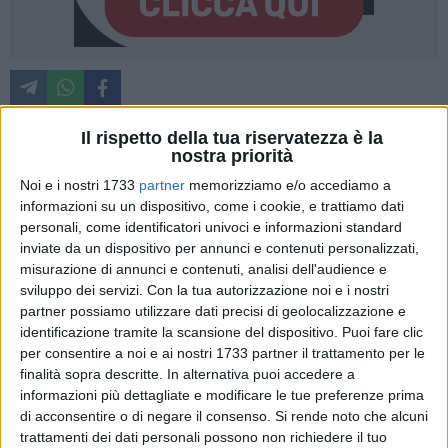
Il rispetto della tua riservatezza è la
nostra priorità
Il controtenore francese
Philippe Jaroussky
è stato
Noi e i nostri 1733
partner
memorizziamo e/o accediamo a
nominato vincitore del
XVI Premio Traetta 2024
"in
informazioni su un dispositivo, come i cookie, e trattiamo dati
riconoscimento per il suo impegno appassionato e duraturo
personali, come identificatori univoci e informazioni standard
nel dare voce alla riscoperta delle radici europee della
inviate da un dispositivo per annunci e contenuti personalizzati,
musica del XVIII secolo".
misurazione di annunci e contenuti, analisi dell'audience e
sviluppo dei servizi.
Con la tua autorizzazione noi e i nostri
Il Premio Traetta è un premio assegnato dalla
Società
partner possiamo utilizzare dati precisi di geolocalizzazione e
identificazione tramite la scansione del dispositivo. Puoi fare clic
Traetta
in riconoscimento dei risultati nella riscoperta delle
per consentire a noi e ai nostri 1733 partner il trattamento per le
radici della musica europea. Deve il suo nome al
finalità sopra descritte. In alternativa puoi accedere a
compositore bitontino
Tommaso Traetta
(1727-1779) ed è
informazioni più dettagliate e modificare le tue preferenze prima
assegnato ogni anno durante la
Traetta Week
, una
di acconsentire o di negare il consenso.
Si rende noto che alcuni
settimana di celebrazioni commemorative dedicate al
trattamenti dei dati personali possono non richiedere il tuo