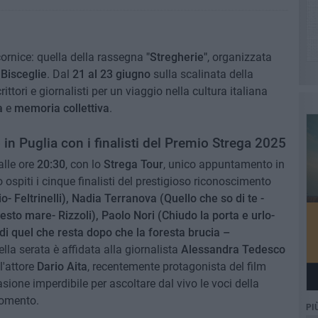
a cornice: quella della rassegna
"Stregherie"
, organizzata
i
Bisceglie
. Dal
21 al 23 giugno
sulla scalinata della
crittori e giornalisti per un viaggio nella cultura italiana
a
e
memoria collettiva
.
in Puglia con i finalisti del Premio Strega 2025
lle ore
20:30
, con lo
Strega Tour
, unico appuntamento in
 ospiti i cinque finalisti del prestigioso riconoscimento
- Feltrinelli), Nadia Terranova (Quello che so di te -
sto mare- Rizzoli), Paolo Nori (Chiudo la porta e urlo-
i quel che resta dopo che la foresta brucia –
lla serata è affidata alla giornalista
Alessandra Tedesco
l'attore
Dario Aita
, recentemente protagonista del film
sione imperdibile per ascoltare dal vivo le voci della
momento.
PI