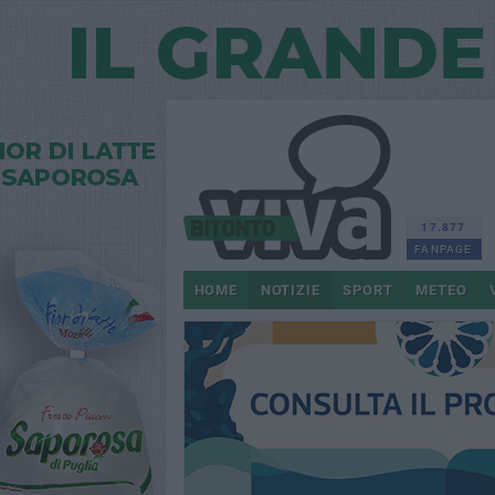
17.877
FANPAGE
HOME
NOTIZIE
SPORT
METEO