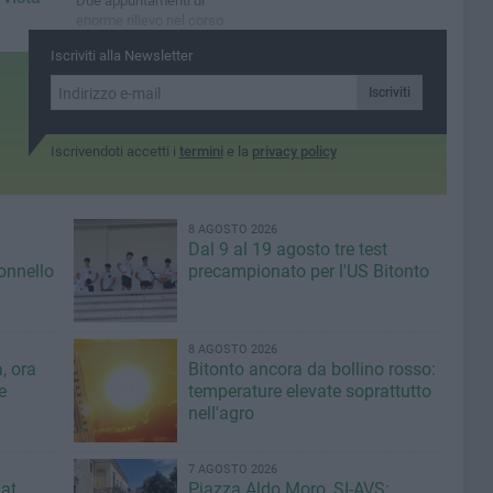
Due appuntamenti di
enorme rilievo nel corso
della settimana
ia realtà
Iscriviti alla Newsletter
ttere sul
a
Iscriviti
 spinoso
lle
Iscrivendoti accetti i
termini
e la
privacy policy
8 AGOSTO 2026
Dal 9 al 19 agosto tre test
lonnello
precampionato per l'US Bitonto
8 AGOSTO 2026
, ora
Bitonto ancora da bollino rosso:
e
temperature elevate soprattutto
nell'agro
7 AGOSTO 2026
at,
Piazza Aldo Moro, SI-AVS: