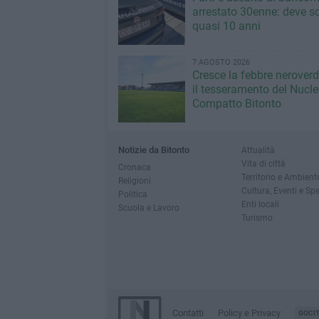
arrestato 30enne: deve s
quasi 10 anni
7 AGOSTO 2026
Cresce la febbre neroverde
il tesseramento del Nucl
Compatto Bitonto
Notizie da Bitonto
Attualità
Vita di città
Cronaca
Territorio e Ambient
Religioni
Cultura, Eventi e Sp
Politica
Enti locali
Scuola e Lavoro
Turismo
Contatti
Policy e Privacy
GOCI