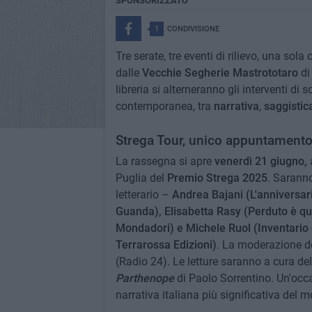
SPONSORIZZATO
1
CONDIVISIONE
Tre serate, tre eventi di rilievo, una sol
dalle
Vecchie Segherie Mastrototaro
d
libreria si alterneranno gli interventi di s
contemporanea, tra
narrativa
,
saggistic
Strega Tour, unico appuntamento 
La rassegna si apre
venerdì 21 giugno,
a
Puglia del
Premio Strega 2025
. Saranno
letterario –
Andrea Bajani (L'anniversario
Guanda), Elisabetta Rasy (Perduto è que
Mondadori) e Michele Ruol (Inventario d
Terrarossa Edizioni)
. La moderazione de
(Radio 24). Le letture saranno a cura del
Parthenope
di Paolo Sorrentino. Un'occa
narrativa italiana più significativa del 