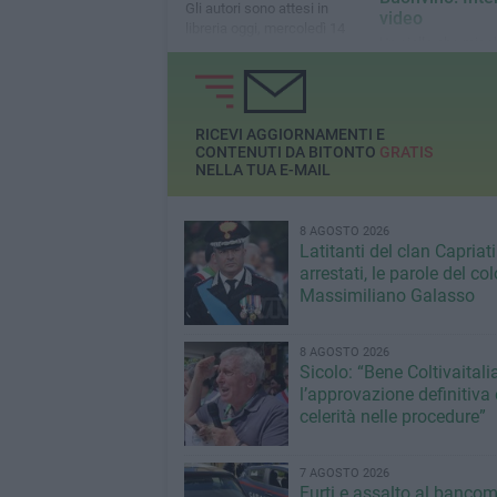
Gli autori sono attesi in
video
libreria oggi, mercoledì 14
Un giallo che misch
maggio
e fantasia per rifle
tema della memori
attraverso un caso
del 1944. L'evento a
RICEVI AGGIORNAMENTI E
Vecchie Segherie
CONTENUTI DA BITONTO
GRATIS
Mastrototaro
NELLA TUA E-MAIL
8 AGOSTO 2026
Latitanti del clan Capriati
arrestati, le parole del co
Massimiliano Galasso
8 AGOSTO 2026
Sicolo: “Bene Coltivaitalia
l’approvazione definitiva 
celerità nelle procedure”
7 AGOSTO 2026
Furti e assalto al bancom