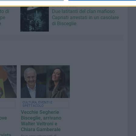
8 AGOSTO 2026
to di
Due latitanti del clan mafioso
ppe
Capriati arrestati in un casolare
e
di Bisceglie
CULTURA, EVENTI E
SPETTACOLO
i
Vecchie Segherie
ove
Bisceglie, arrivano
Walter Veltroni e
Chiara Gamberale
rvista