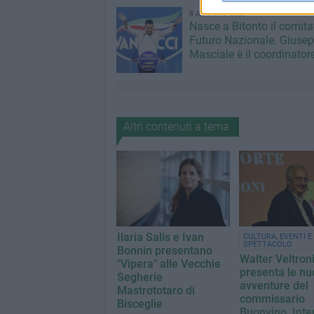
8 AGOSTO 2026
Nasce a Bitonto il comita
Futuro Nazionale. Giuse
Masciale è il coordinator
Altri contenuti a tema
Ilaria Salis e Ivan
CULTURA, EVENTI E
SPETTACOLO
Bonnin presentano
Walter Veltron
"Vipera" alle Vecchie
presenta le nu
Segherie
avventure del
Mastrototaro di
commissario
Bisceglie
Buonvino. Inte