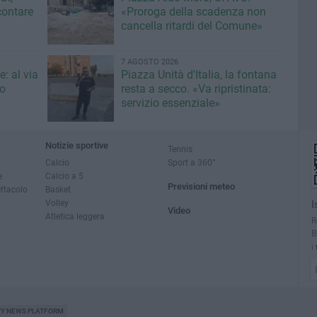
contare
«Proroga della scadenza non
cancella ritardi del Comune»
7 AGOSTO 2026
: al via
Piazza Unità d'Italia, la fontana
eo
resta a secco. «Va ripristinata:
servizio essenziale»
Notizie sportive
Tennis
Calcio
Sport a 360°
e
Calcio a 5
Previsioni meteo
ettacolo
Basket
Volley
I
Video
Atletica leggera
R
B
i
TY NEWS PLATFORM