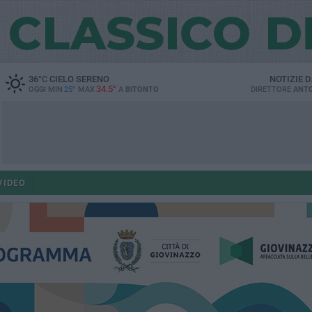
36
°C
CIELO SERENO
NOTIZIE 
34.5°
OGGI MIN
25°
MAX
A
BITONTO
DIRETTORE
ANTO
VIDEO