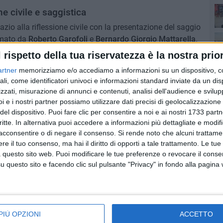
ne civile e saggistica
pazio alla riflessione civile con la presentazione del saggio
rmato da
Roberto Garofoli
e
Bernardo Giorgio Mattarella
.
o, giornalista
del
Corriere della Sera
. Gli autori, che il 20
l rispetto della tua riservatezza è la nostra prior
gio Agnese 2025 per la saggistica, analizzeranno le
artner
memorizziamo e/o accediamo a informazioni su un dispositivo, c
nistrative, economiche e geopolitiche – e proporranno
ali, come identificatori univoci e informazioni standard inviate da un di
un'epoca di crisi e trasformazioni globali.
po
zzati, misurazione di annunci e contenuti, analisi dell'audience e svilupp
i e i nostri partner possiamo utilizzare dati precisi di geolocalizzazione 
Bisceglie
del dispositivo. Puoi fare clic per consentire a noi e ai nostri 1733 partn
po
critte. In alternativa puoi accedere a informazioni più dettagliate e modif
Lucio Palazzo
. Appuntamento
domenica 23 giugno
, alle
acconsentire o di negare il consenso.
Si rende noto che alcuni trattamen
vinae Follie"
(Castelvecchi), dedicato alla leggendaria
e il tuo consenso, ma hai il diritto di opporti a tale trattamento. Le tue
op
i '90. Interverranno
Leo Mastrogiacomo
,
Francesco
 questo sito web. Puoi modificare le tue preferenze o revocare il conse
trogiacomo
. Modera
Alan Palmieri
, voce di Radionorba e
questo sito e facendo clic sul pulsante "Privacy" in fondo alla pagina
are, trasformazione sociale e cultura pop.
PIÙ OPZIONI
ACCETTO