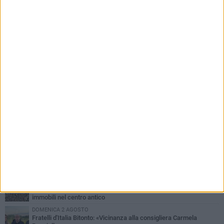
PIÙ LETTI QUESTA SETTIMANA
MARTEDÌ 4 AGOSTO
Armati di bastoni fuggono con l'incasso, rapina in un bar di Bitonto
VENERDÌ 31 LUGLIO
Furti d'auto, scoperta la banda tra Bitonto e Cerignola: 13 arresti, I
NOMI
SABATO 1 AGOSTO
"Case a un euro", Comune chiama a raccolta proprietari di
immobili nel centro antico
DOMENICA 2 AGOSTO
Fratelli d'Italia Bitonto: «Vicinanza alla consigliera Carmela