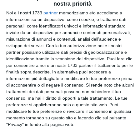
nostra priorità
Noi e i nostri 1733
partner
memorizziamo e/o accediamo a
2
informazioni su un dispositivo, come i cookie, e trattiamo dati
personali, come identificatori univoci e informazioni standard
inviate da un dispositivo per annunci e contenuti personalizzati,
misurazione di annunci e contenuti, analisi dell'audience e
Il
teatro comunale "Tommaso Traetta"
, a Bitonto, si prepara
sviluppo dei servizi.
Con la tua autorizzazione noi e i nostri
ad accogliere una delle opere più amate e brillanti del
partner possiamo utilizzare dati precisi di geolocalizzazione e
repertorio verdiano, il
Falstaff
. L'opera, l'ultima realizzata di
identificazione tramite la scansione del dispositivo. Puoi fare clic
per consentire a noi e ai nostri 1733 partner il trattamento per le
Giuseppe Verdi
e sua seconda opera buffa, andrà in scena il
finalità sopra descritte. In alternativa puoi accedere a
31 marzo.
informazioni più dettagliate e modificare le tue preferenze prima
Lo spettacolo, a cura del
Laboratorio del Bitonto Opera
di acconsentire o di negare il consenso.
Si rende noto che alcuni
festival
e diretto da
Veaceslav Ceaicovschi Quadrini
,
trattamenti dei dati personali possono non richiedere il tuo
promette di restituire al pubblico tutta la verve comica e la
consenso, ma hai il diritto di opporti a tale trattamento. Le tue
sottile ironia della "storia di comari" nata dalla penna di
preferenze si applicheranno solo a questo sito web. Puoi
William Shakespeare e riadattata da Arrigo Boito nel suo
modificare le tue preferenze o revocare il consenso in qualsiasi
momento tornando su questo sito e facendo clic sul pulsante
libretto "Le allegre comari di Windsor".
"Privacy" in fondo alla pagina web.
La direzione artistica sarà affidata al maestro
Carlo Antonio