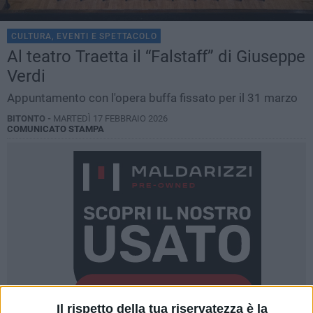
CULTURA, EVENTI E SPETTACOLO
Al teatro Traetta il “Falstaff” di Giuseppe
Verdi
Appuntamento con l'opera buffa fissato per il 31 marzo
BITONTO -
MARTEDÌ 17 FEBBRAIO 2026
COMUNICATO STAMPA
Il rispetto della tua riservatezza è la