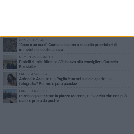
MARTEDÌ 4 AGOSTO
Armati di bastoni fuggono con l'incasso, rapina in un bar di Bitonto
VENERDÌ 31 LUGLIO
Furti d'auto, scoperta la banda tra Bitonto e Cerignola: 13 arresti, I
NOMI
SABATO 1 AGOSTO
"Case a un euro", Comune chiama a raccolta proprietari di
immobili nel centro antico
DOMENICA 2 AGOSTO
Fratelli d'Italia Bitonto: «Vicinanza alla consigliera Carmela
Rossiello»
LUNEDÌ 3 AGOSTO
Antonella Aresta: «La Puglia è un set a cielo aperto. La
fotografia? Per me è pura poesia»
LUNEDÌ 3 AGOSTO
Parcheggio interrato in piazza Marconi, SI: «Scelta che non può
essere presa da pochi»