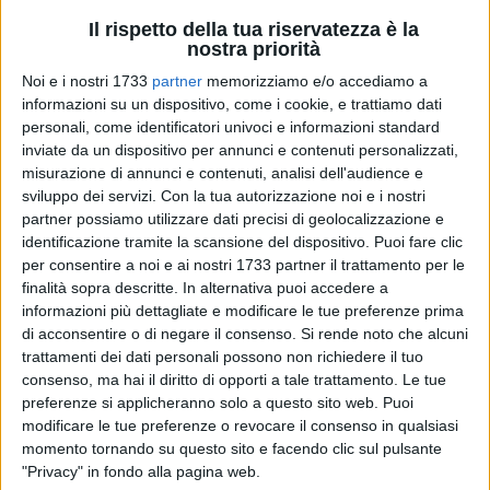
Il rispetto della tua riservatezza è la
nostra priorità
Noi e i nostri 1733
partner
memorizziamo e/o accediamo a
informazioni su un dispositivo, come i cookie, e trattiamo dati
A cura di
MASSIMILIANO DILETTUSO
personali, come identificatori univoci e informazioni standard
inviate da un dispositivo per annunci e contenuti personalizzati,
misurazione di annunci e contenuti, analisi dell'audience e
sviluppo dei servizi.
Con la tua autorizzazione noi e i nostri
Torna anche quest'anno uno degli appuntamenti più
partner possiamo utilizzare dati precisi di geolocalizzazione e
suggestivi del periodo pasquale: il
Diorama della Passione
identificazione tramite la scansione del dispositivo. Puoi fare clic
di Cristo.
Giunto alla sua quarta edizione, l'evento - nato da
per consentire a noi e ai nostri 1733 partner il trattamento per le
un'idea di
Nicola Vitariello
- ha saputo ritagliarsi uno spazio
finalità sopra descritte. In alternativa puoi accedere a
informazioni più dettagliate e modificare le tue preferenze prima
sempre più significativo nel panorama delle iniziative legate
di acconsentire o di negare il consenso.
Si rende noto che alcuni
alla
Settimana Santa bitontina
.
trattamenti dei dati personali possono non richiedere il tuo
consenso, ma hai il diritto di opporti a tale trattamento. Le tue
L'edizione 2026 porta un titolo evocativo, "
Fra le tenebre,
preferenze si applicheranno solo a questo sito web. Puoi
Cristo ci illumina
", e si presenta come un vero e proprio
modificare le tue preferenze o revocare il consenso in qualsiasi
percorso immersivo capace di coniugare arte e tradizione.
momento tornando su questo sito e facendo clic sul pulsante
Non una semplice esposizione, ma un'installazione pensata
"Privacy" in fondo alla pagina web.