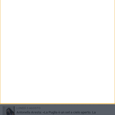
PIÙ LETTI QUESTA SETTIMANA
MARTEDÌ 4 AGOSTO
Armati di bastoni fuggono con l'incasso, rapina in un bar di Bitonto
VENERDÌ 31 LUGLIO
Furti d'auto, scoperta la banda tra Bitonto e Cerignola: 13 arresti, I
NOMI
SABATO 1 AGOSTO
"Case a un euro", Comune chiama a raccolta proprietari di
immobili nel centro antico
DOMENICA 2 AGOSTO
Fratelli d'Italia Bitonto: «Vicinanza alla consigliera Carmela
Rossiello»
LUNEDÌ 3 AGOSTO
Antonella Aresta: «La Puglia è un set a cielo aperto. La