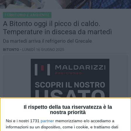
TERRITORIO E AMBIENTE
A Bitonto oggi il picco di caldo.
Temperature in discesa da martedì
Da martedì arriva il refrigerio del Grecale
BITONTO -
LUNEDÌ 16 GIUGNO 2025
Il rispetto della tua riservatezza è la
nostra priorità
Noi e i nostri 1731
partner
memorizziamo e/o accediamo a
informazioni su un dispositivo, come i cookie, e trattiamo dati