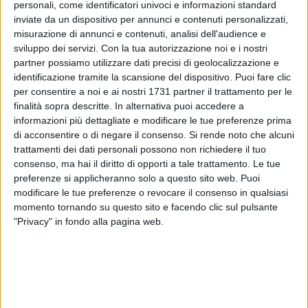
personali, come identificatori univoci e informazioni standard
inviate da un dispositivo per annunci e contenuti personalizzati,
13
A cura di
misurazione di annunci e contenuti, analisi dell'audience e
LA REDAZIONE
sviluppo dei servizi.
Con la tua autorizzazione noi e i nostri
partner possiamo utilizzare dati precisi di geolocalizzazione e
identificazione tramite la scansione del dispositivo. Puoi fare clic
per consentire a noi e ai nostri 1731 partner il trattamento per le
Sarà la giornata più calda della primavera (l'estate inizierà il
finalità sopra descritte. In alternativa puoi accedere a
21 giugno, ufficialmente) a Bitonto.
informazioni più dettagliate e modificare le tue preferenze prima
Nella giornata di oggi, lunedì 16 giugno, si sfioreranno
i 34°
di acconsentire o di negare il consenso.
Si rende noto che alcuni
nella parte centrale della giornata. Caldo intenso anche nel
trattamenti dei dati personali possono non richiedere il tuo
pomeriggio e sino al tramonto, mentre tra la notte e la prima
consenso, ma hai il diritto di opporti a tale trattamento. Le tue
mattinata di lunedì sarà il vento di Grecale a portare respiro.
preferenze si applicheranno solo a questo sito web. Puoi
modificare le tue preferenze o revocare il consenso in qualsiasi
momento tornando su questo sito e facendo clic sul pulsante
Il caldo di questa giornata non rappresenta un picco in
"Privacy" in fondo alla pagina web.
senso assoluto, ma lo è rispetto alla media che dovrebbe
esserci nel mese di giugno.
Il calo termico di martedì 17 giugno sarà di 4-5° sul
termometro e tutta la settimana sarà temperata. Resta il
nodo piogge, che non ci saranno e la loro mancanza