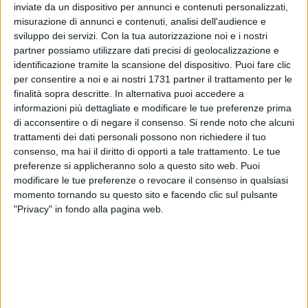
inviate da un dispositivo per annunci e contenuti personalizzati,
misurazione di annunci e contenuti, analisi dell'audience e
16
A cura di
sviluppo dei servizi.
Con la tua autorizzazione noi e i nostri
LA REDAZIONE
partner possiamo utilizzare dati precisi di geolocalizzazione e
identificazione tramite la scansione del dispositivo. Puoi fare clic
per consentire a noi e ai nostri 1731 partner il trattamento per le
finalità sopra descritte. In alternativa puoi accedere a
Si terrà in questo fine settimana il duplice appuntamento
informazioni più dettagliate e modificare le tue preferenze prima
con
"Io non rischio - Buone pratiche di Protezione Civile".
di acconsentire o di negare il consenso.
Si rende noto che alcuni
trattamenti dei dati personali possono non richiedere il tuo
A Bitonto si parte quest'oggi, 12 ottobre, davanti all'entrata
consenso, ma hai il diritto di opporti a tale trattamento. Le tue
principale della Villa Comunale, dalle 9.00 alle 13.00. Poi
preferenze si applicheranno solo a questo sito web. Puoi
domenica 13 ottobre toccherà a Palo del Colle, nella
modificare le tue preferenze o revocare il consenso in qualsiasi
medesima fascia orario, in piazza Armando Diaz, davanti al
momento tornando su questo sito e facendo clic sul pulsante
"Privacy" in fondo alla pagina web.
sagrato di San Giuseppe. Buone pratiche da apprendere e far
proprie in momenti di grande necessità.
La due giorni è patrocinata dai Comuni di Bitonto e Palo del
Colle ed è organizzata dalla S.A.S.S. Puglia.
6 AGOSTO 2026
Ricci: «C'è chi vede un cantiere. Io comincio a