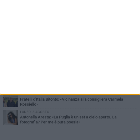
PIÙ LETTI QUESTA SETTIMANA
VENERDÌ 31 LUGLIO
Furti d'auto, scoperta la banda tra Bitonto e Cerignola: 13 arresti, I
NOMI
MARTEDÌ 4 AGOSTO
Armati di bastoni fuggono con l'incasso, rapina in un bar di Bitonto
GIOVEDÌ 30 LUGLIO
Bitonto, Palo e Bitetto insieme per creare centro intercomunale
della capacità di coesione
SABATO 1 AGOSTO
"Case a un euro", Comune chiama a raccolta proprietari di
immobili nel centro antico
DOMENICA 2 AGOSTO
Fratelli d'Italia Bitonto: «Vicinanza alla consigliera Carmela
Rossiello»
LUNEDÌ 3 AGOSTO
Antonella Aresta: «La Puglia è un set a cielo aperto. La
fotografia? Per me è pura poesia»