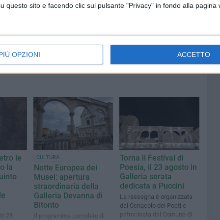
questo sito e facendo clic sul pulsante "Privacy" in fondo alla pagina
PIÙ OPZIONI
ACCETTO
etro le
Torna il Festival di
CULTURA
o la
Poesia, il 23 agosto in
Notte Europea dei
uinto
Galleria serata
Musei: apertura
dedicata a Puccini
straordinaria della
le
Galleria Devanna di
La rassegna è organizzata
Bitonto
dal Cenacolo dei Poeti e
patrocinata dal Comune di
to 28
Il programma completo di