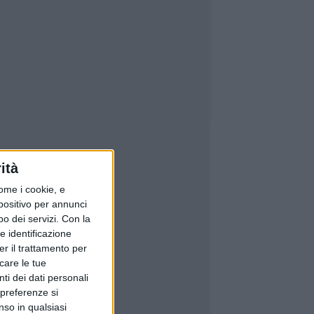
ità
ome i cookie, e
spositivo per annunci
o dei servizi.
Con la
e identificazione
er il trattamento per
icare le tue
ti dei dati personali
 preferenze si
nso in qualsiasi