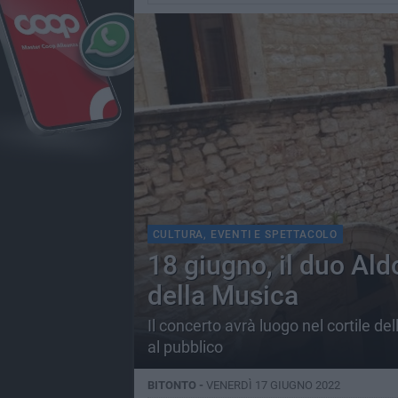
CULTURA, EVENTI E SPETTACOLO
18 giugno, il duo Ald
della Musica
Il concerto avrà luogo nel cortile de
al pubblico
BITONTO -
VENERDÌ 17 GIUGNO 2022