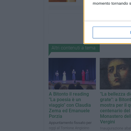
momento tornando su 
Altri contenuti a tema
A Bitonto il reading
"La bellezza di
"La poesia è un
grate": a Bitont
viaggio" con Claudia
mostra per il q
Zema ed Emanuele
centenario del
Porzia
Monastero del
Vergini
Appuntamento fissato per
oggi al Torrione Angioino
Inaugurazione aba