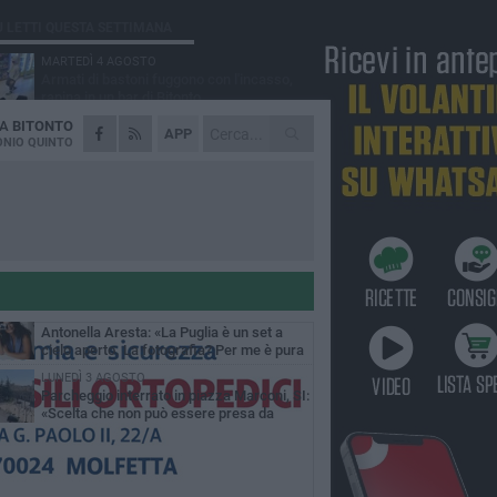
Ù LETTI QUESTA SETTIMANA
MARTEDÌ 4 AGOSTO
Armati di bastoni fuggono con l'incasso,
rapina in un bar di Bitonto
DA
BITONTO
VENERDÌ 31 LUGLIO
APP
Furti d'auto, scoperta la banda tra Bitonto e
NIO QUINTO
Cerignola: 13 arresti, I NOMI
SABATO 1 AGOSTO
"Case a un euro", Comune chiama a
raccolta proprietari di immobili nel centro
ico
DOMENICA 2 AGOSTO
Fratelli d'Italia Bitonto: «Vicinanza alla
consigliera Carmela Rossiello»
LUNEDÌ 3 AGOSTO
Antonella Aresta: «La Puglia è un set a
cielo aperto. La fotografia? Per me è pura
esia»
LUNEDÌ 3 AGOSTO
Parcheggio interrato in piazza Marconi, SI:
«Scelta che non può essere presa da
chi»