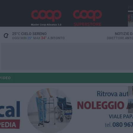
PI
25
°C
CIELO SERENO
NOTIZIE 
34°
OGGI MIN
25°
MAX
A
BITONTO
DIRETTORE
ANTO
ant
VIDEO
po
po