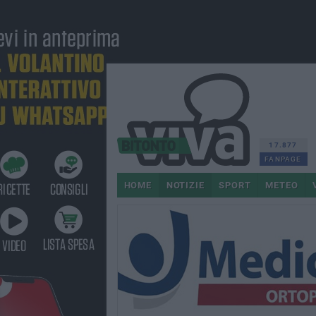
17.877
FANPAGE
HOME
NOTIZIE
SPORT
METEO