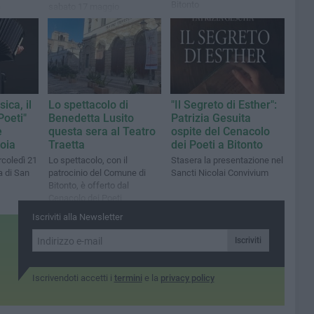
Bitonto
a
sabato 17 maggio
glia
a
ica, il
Lo spettacolo di
"Il Segreto di Esther":
Poeti"
Benedetta Lusito
Patrizia Gesuita
e
questa sera al Teatro
ospite del Cenacolo
oia
Traetta
dei Poeti a Bitonto
coledì 21
Lo spettacolo, con il
Stasera la presentazione nel
a di San
patrocinio del Comune di
Sancti Nicolai Convivium
Bitonto, è offerto dal
Cenacolo dei Poeti
Iscriviti alla Newsletter
Iscriviti
Iscrivendoti accetti i
termini
e la
privacy policy