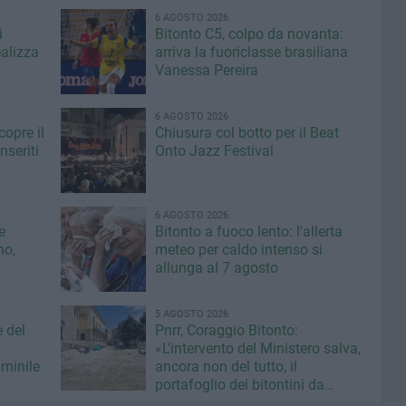
6 AGOSTO 2026
i
Bitonto C5, colpo da novanta:
ealizza
arriva la fuoriclasse brasiliana
Vanessa Pereira
6 AGOSTO 2026
copre il
Chiusura col botto per il Beat
seriti
Onto Jazz Festival
6 AGOSTO 2026
e
Bitonto a fuoco lento: l'allerta
no,
meteo per caldo intenso si
allunga al 7 agosto
5 AGOSTO 2026
e del
Pnrr, Coraggio Bitonto:
«L'intervento del Ministero salva,
minile
ancora non del tutto, il
portafoglio dei bitontini da
fallimentare gestione Ricci»