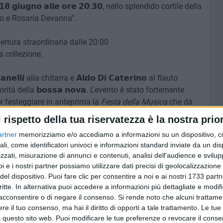
 𝗴𝗶𝘂𝗴𝗻𝗼 𝗮𝗹𝗹𝗲 𝗼𝗿𝗲 𝟮𝟬:𝟯𝟬, nello splendido cortile della
mo e Rosaria Devanna".
pertura straordinaria dalle 20:00
ra collezione.
𝗮𝗻𝗲𝗹𝗹𝗶
alla chitarra e 𝗔𝗹𝗱𝗼 𝗗𝗶 𝗖𝗮𝘁𝗲𝗿𝗶𝗻𝗼 al flauto
ità della 𝗯𝗼𝘀𝘀𝗮 𝗻𝗼𝘃𝗮. L'evento è stato fortemente
er festeggiare in anteprima la
Festa della Musica
che dà
altre 773 città italiane nella giornata di martedì 21 giugno.
l rispetto della tua riservatezza è la nostra prior
artner
memorizziamo e/o accediamo a informazioni su un dispositivo, c
ione al numero 080/099708.
ali, come identificatori univoci e informazioni standard inviate da un di
zzati, misurazione di annunci e contenuti, analisi dell'audience e svilupp
I
i e i nostri partner possiamo utilizzare dati precisi di geolocalizzazione 
del dispositivo. Puoi fare clic per consentire a noi e ai nostri 1733 partn
6 AGOSTO 2026
critte. In alternativa puoi accedere a informazioni più dettagliate e modif
aldo:
Ricci: «C'è chi vede un cantiere.
acconsentire o di negare il consenso.
Si rende noto che alcuni trattamen
ll'8
Io comincio a vedere una
e il tuo consenso, ma hai il diritto di opporti a tale trattamento. Le tue
piazza» - VIDEO
 questo sito web. Puoi modificare le tue preferenze o revocare il conse