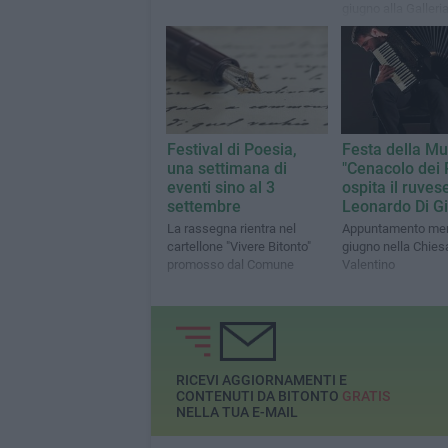
giugno alla Galleri
Nazionale della Pu
"Girolamo e Rosari
Devanna"
Festival di Poesia,
Festa della Mus
una settimana di
"Cenacolo dei 
eventi sino al 3
ospita il ruves
settembre
Leonardo Di Gi
La rassegna rientra nel
Appuntamento mer
cartellone "Vivere Bitonto"
giugno nella Chies
promosso dal Comune
Valentino
RICEVI AGGIORNAMENTI E
CONTENUTI DA BITONTO
GRATIS
NELLA TUA E-MAIL