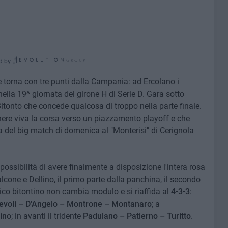
d by
e torna con tre punti dalla Campania: ad Ercolano i
ella 19^ giornata del girone H di Serie D. Gara sotto
 Bitonto che concede qualcosa di troppo nella parte finale.
enere viva la corsa verso un piazzamento playoff e che
 del big match di domenica al "Monterisi" di Cerignola
possibilità di avere finalmente a disposizione l'intera rosa
alcone e Dellino, il primo parte dalla panchina, il secondo
nico bitontino non cambia modulo e si riaffida al
4-3-3
:
evoli – D'Angelo – Montrone – Montanaro
; a
lino
; in avanti il tridente
Padulano – Patierno – Turitto
.