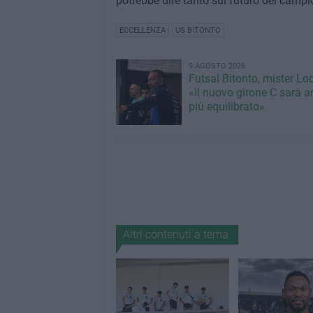
potrebbe dire tanto sul futuro del campi
ECCELLENZA
US BITONTO
9 AGOSTO 2026
Futsal Bitonto, mister Lo
«Il nuovo girone C sarà a
più equilibrato»
Altri contenuti a tema