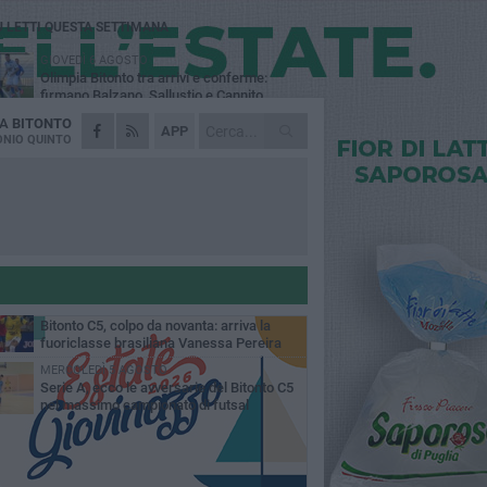
Ù LETTI QUESTA SETTIMANA
GIOVEDÌ 6 AGOSTO
Olimpia Bitonto tra arrivi e conferme:
firmano Balzano, Sallustio e Cannito
DA
BITONTO
LUNEDÌ 3 AGOSTO
APP
Bitonto C5, mercato senza sosta: arriva
NIO QUINTO
Pereira, Nicoletti resta in neroverde
VENERDÌ 7 AGOSTO
US Bitonto, colpo mercato: arriva
l'attaccante ghanese Saani
VENERDÌ 7 AGOSTO
Cresce la febbre neroverde: al via il
tesseramento del Nucleo Compatto Bitonto
GIOVEDÌ 6 AGOSTO
Bitonto C5, colpo da novanta: arriva la
fuoriclasse brasiliana Vanessa Pereira
MERCOLEDÌ 5 AGOSTO
Serie A, ecco le avversarie del Bitonto C5
nel massimo campionato di futsal
mminile