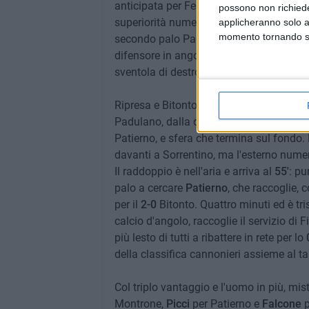
anticipata per Ferrara, Pomigliano in die
possono non richieder
superiorità numerica: minuto 42, azione 
applicheranno solo a
momento tornando su 
secondo palo Padulano, che ci prova a b
difensore in angolo; dagli sviluppi del ti
sventola di destro, Sorrentino si rifugia a
Ripresa e Bitonto che parte fortissimo e 
Padulano, dalla destra dell'area di rigore
Patierno, e sfera che termina sul fondo. B
davanti a Sorrentino, ma l'esterno numer
Il raddoppio è nell'aria e arriva al
55'
: pu
palo a cercare
Patierno
, che raccoglie, c
per il
2-0
Bitonto. Quattro minuti ed è tri
calcio d'angolo, raccoglie il servizio di F
più lesto di tutti a ribattere in rete per lo
della classifica cannonieri assieme al t
Col triplo vantaggio e l'uomo in più, mi
Montrone,
Picci
per Patierno e
Falcone
p