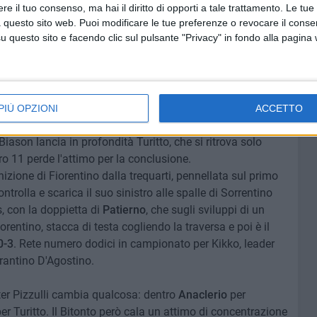
ci uomini. E il Bitonto prova subito ad approfittare della
e il tuo consenso, ma hai il diritto di opporti a tale trattamento. Le tue
prolungata, dalla sinistra crossa D'Angelo e sbuca sul
 questo sito web. Puoi modificare le tue preferenze o revocare il conse
questo sito e facendo clic sul pulsante "Privacy" in fondo alla pagina
otta sicura di sinistro ma trova una deviazione di un
ro dalla bandierina, ci prova Terrevoli da fuori con una
ncora in corner. All'intervallo è 0-1 Bitonto.
mette in ghiaccio la partita: tirocross velenoso di
PIÙ OPZIONI
ACCETTO
, palla a metà tra la conclusione ed il servizio per
iason lancia in profondità Turitto, che si ritrova solo
o 11 perde l'attimo per la conclusione.
nizione di Fiorentino dalla trequarti, pennellata sul primo
ontrolla e scarica il suo sinistro alle spalle di Sorrentino
s, con la doppietta di
Patierno
, che sugli sviluppi di un
iorentino, stacca di testa cogliendo la traversa e poi è il
0-3
. Rete numero dodici in campionato per Kikko, leader
arantino D'Agostino.
ster Pizzulli cambia qualcosa: dentro
Anaclerio
per
er Turitto. Il Bitonto però cala un attimo di concentrazione