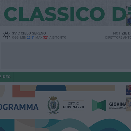
PI
35
°C
CIELO SERENO
NOTIZIE 
32°
OGGI MIN
25.5°
MAX
A
BITONTO
DIRETTORE
ANTO
VIDEO
fe