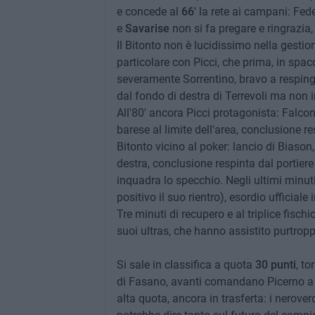
e concede al
66'
la rete ai campani: Fede
e
Savarise
non si fa pregare e ringrazia, 
Il Bitonto non è lucidissimo nella gestio
particolare con Picci, che prima, in spac
severamente Sorrentino, bravo a respinge
dal fondo di destra di Terrevoli ma non 
All'80' ancora Picci protagonista: Falcone
barese al limite dell'area, conclusione 
Bitonto vicino al poker: lancio di Biason,
destra, conclusione respinta dal portiere
inquadra lo specchio. Negli ultimi minut
positivo il suo rientro), esordio ufficial
Tre minuti di recupero e al triplice fischio
suoi ultras, che hanno assistito purtropp
Si sale in classifica a quota
30 punti
, t
di Fasano, avanti comandano Picerno a 
alta quota, ancora in trasferta: i nerove