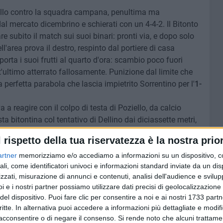
ello contro la squadra campana, penultima ma
l mercato dicembrino e schierati con un 4-4-2. Il Bitonto
are subito il match sui suoi binari: pronti via, e dopo solo
l'area prova il destro, respinto dal portiere di casa
orta i suoi frutti al quarto d'ora: scambio poco fuori
t'ultimo atterrato fallosamente. Punizione dal limite che
 perfetta parabola che lascia impietrito Sorrentino per l'
1-
 a reagire con il colpo di testa di Poziello, da calcio
a bitontina col tentativo di Dellino dai diciassette metri,
l rispetto della tua riservatezza è la nostra prior
 al 31', quando ancora Poziello penetra in area di rigore e
o fra sé e il pareggio il corpo di uno stoico Montrone, che
artner
memorizziamo e/o accediamo a informazioni su un dispositivo, c
ali, come identificatori univoci e informazioni standard inviate da un di
zzati, misurazione di annunci e contenuti, analisi dell'audience e svilupp
re per via dell'infortunio alla mano di Montanaro: al suo
i e i nostri partner possiamo utilizzare dati precisi di geolocalizzazione 
terzino campano Ferrara, che rimedia due gialli in
del dispositivo. Puoi fare clic per consentire a noi e ai nostri 1733 partn
 fallo da dietro, in ritardo, ai danni di Turitto, poi poco
critte. In alternativa puoi accedere a informazioni più dettagliate e modif
ioco lontano ai danni di Patierno e secondo giallo. Doccia
acconsentire o di negare il consenso.
Si rende noto che alcuni trattamen