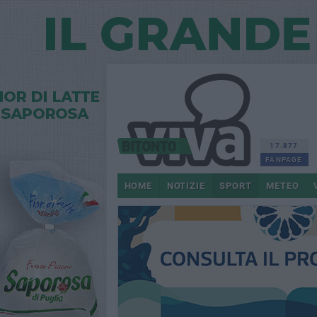
17.877
FANPAGE
HOME
NOTIZIE
SPORT
METEO