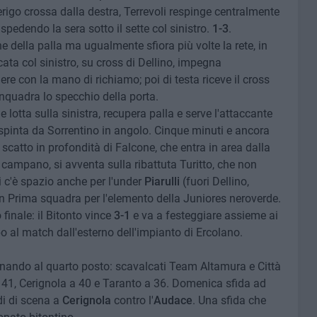
rigo crossa dalla destra, Terrevoli respinge centralmente
spedendo la sera sotto il sette col sinistro.
1-3
.
ne della palla ma ugualmente sfiora più volte la rete, in
cata col sinistro, su cross di Dellino, impegna
re con la mano di richiamo; poi di testa riceve il cross
inquadra lo specchio della porta.
 lotta sulla sinistra, recupera palla e serve l'attaccante
respinta da Sorrentino in angolo. Cinque minuti e ancora
 scatto in profondità di Falcone, che entra in area dalla
 campano, si avventa sulla ribattuta Turitto, che non
i c'è spazio anche per l'under
Piarulli
(fuori Dellino,
e in Prima squadra per l'elemento della Juniores neroverde.
 finale: il Bitonto vince
3-1
e va a festeggiare assieme ai
o al match dall'esterno dell'impianto di Ercolano.
ornando al quarto posto: scavalcati Team Altamura e Città
41, Cerignola a 40 e Taranto a 36. Domenica sfida ad
rdi di scena a
Cerignola
contro l'
Audace
. Una sfida che