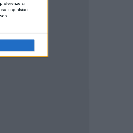
 preferenze si
nso in qualsiasi
 web.