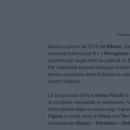
Powere
Buona la prima del 2019 del
Bitonto
, ch
neroverdi battono per
3-
1 il
Pomigliano
n
controllo per larghi tratti da parte di un
Per i neroverdi tre punti d'oro per mant
danno una buona dose di fiducia in vista
contro l'Audace.
La lunga sosta offre a
mister Pizzulli
la 
al completo: recuperati, in particolare, F
torna titolare dopo un lungo stop. Il tec
Figliola
in porta; linea di difesa con
Terr
centrocampo
Biason – Fiorentino – Del