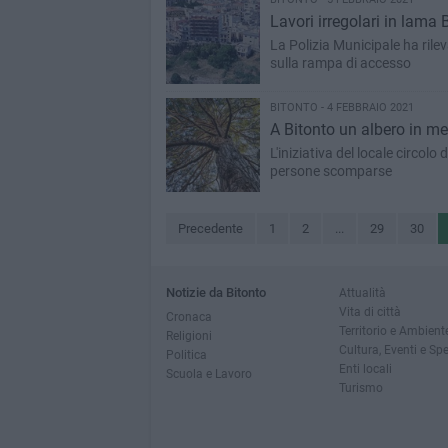
Lavori irregolari in lama 
La Polizia Municipale ha rile
sulla rampa di accesso
BITONTO - 4 FEBBRAIO 2021
A Bitonto un albero in me
L'iniziativa del locale circolo
persone scomparse
Precedente
1
2
...
29
30
Notizie da Bitonto
Attualità
Vita di città
Cronaca
Territorio e Ambient
Religioni
Cultura, Eventi e Sp
Politica
Enti locali
Scuola e Lavoro
Turismo