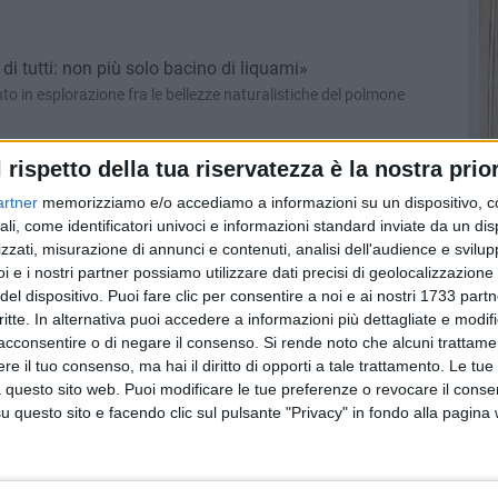
i tutti: non più solo bacino di liquami»
nto in esplorazione fra le bellezze naturalistiche del polmone
l rispetto della tua riservatezza è la nostra prior
 per dire No alle Scorie radioattive sulla Murgia
artner
memorizziamo e/o accediamo a informazioni su un dispositivo, c
ntalisti VogliAmo Bitonto Pulita, Fare Verde e Mowgli
ali, come identificatori univoci e informazioni standard inviate da un di
zzati, misurazione di annunci e contenuti, analisi dell'audience e svilupp
i e i nostri partner possiamo utilizzare dati precisi di geolocalizzazione 
del dispositivo. Puoi fare clic per consentire a noi e ai nostri 1733 partn
ennaro Sicolo per impedire l'avanzata a Nord
critte. In alternativa puoi accedere a informazioni più dettagliate e modif
 coinvolgere i comuni, arature e trattamenti fitosanitari
acconsentire o di negare il consenso.
Si rende noto che alcuni trattamen
e il tuo consenso, ma hai il diritto di opporti a tale trattamento. Le tue
 questo sito web. Puoi modificare le tue preferenze o revocare il conse
questo sito e facendo clic sul pulsante "Privacy" in fondo alla pagina
vicoltura puntando sull'innovazione e lotta a Xylella»
di Bari, il bitontino Gennaro Sicolo, dà il benvenuto al nuovo