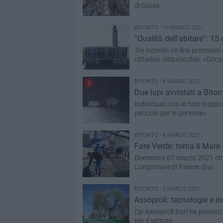
di Giuda
BITONTO - 10 MARZO 2021
“Qualità dell’abitare”: 15 m
Tre incontri on line promossi 
cittadini. Abbaticchio: «Occ
BITONTO - 8 MARZO 2021
2
Due lupi avvistati a Bito
Individuati con le foto trapp
pericolo per le persone»
BITONTO - 6 MARZO 2021
Fare Verde: torna il Mare 
Domenica 07 marzo 2021 cittad
Lungomare di Palese (Ba)
BITONTO - 3 MARZO 2021
Assoproli: tecnologie e inn
Op Assoproli Bari ha presenta
per il settore