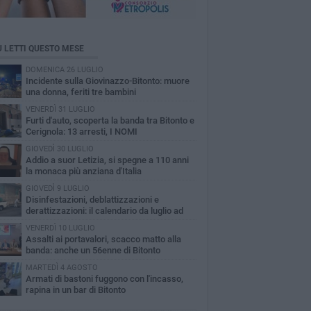
Ù LETTI QUESTO MESE
DOMENICA 26 LUGLIO
Incidente sulla Giovinazzo-Bitonto: muore
una donna, feriti tre bambini
VENERDÌ 31 LUGLIO
Furti d'auto, scoperta la banda tra Bitonto e
Cerignola: 13 arresti, I NOMI
GIOVEDÌ 30 LUGLIO
Addio a suor Letizia, si spegne a 110 anni
la monaca più anziana d'Italia
GIOVEDÌ 9 LUGLIO
Disinfestazioni, deblattizzazioni e
derattizzazioni: il calendario da luglio ad
obre a Bitonto
VENERDÌ 10 LUGLIO
Assalti ai portavalori, scacco matto alla
banda: anche un 56enne di Bitonto
MARTEDÌ 4 AGOSTO
Armati di bastoni fuggono con l'incasso,
rapina in un bar di Bitonto