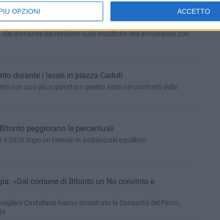
PIÙ OPZIONI
ACCETTO
.Agostino: «Verde tutelato e navetta per i parcheggi»
e alle domande dei residenti sulle modifiche che arriveranno con
onto durante i lavori in piazza Caduti
tonto non può più sopportare questo astio nei confronti della
 Bitonto peggiorano le percentuali
r il 2020 dopo un biennio in sostanziale equilibrio
gia: «Dal comune di Bitonto un No convinto e
onsigliere Castellano hanno incontrato la Comunità del Parco,
te