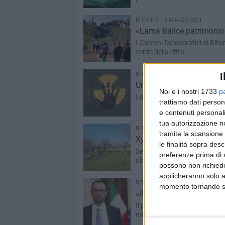
BITONTO - 2 MARZO 2021
«Lama Balice patrimonio d
I Giovani Democratici di Bito
verde della città
I
BITONTO - 26 FEBBRAIO 2021
Un consiglio monotematico
Noi e i nostri 1733
p
La richiesta dei gruppi ambie
trattiamo dati person
e contenuti personali
tua autorizzazione no
BITONTO - 23 FEBBRAIO 2021
tramite la scansione 
Xylella: la proposta di G
le finalità sopra des
Sensibilizzare gli agricoltori,
preferenze prima di 
obbligatori
possono non richieder
applicheranno solo a
BITONTO - 17 FEBBRAIO 2021
momento tornando su 
«Il Ministero spinga l'oli
Il presidente di Oliveti Terra 
ministro Patuanelli