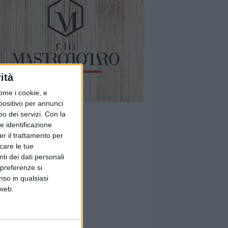
ità
ome i cookie, e
spositivo per annunci
o dei servizi.
Con la
e identificazione
er il trattamento per
icare le tue
ti dei dati personali
 preferenze si
nso in qualsiasi
 web.