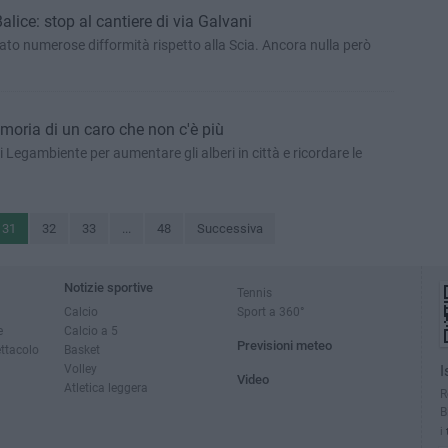
Balice: stop al cantiere di via Galvani
vato numerose difformità rispetto alla Scia. Ancora nulla però
moria di un caro che non c'è più
 di Legambiente per aumentare gli alberi in città e ricordare le
31
32
33
...
48
Successiva
Notizie sportive
Tennis
Calcio
Sport a 360°
e
Calcio a 5
Previsioni meteo
ettacolo
Basket
Volley
I
Video
Atletica leggera
R
B
i