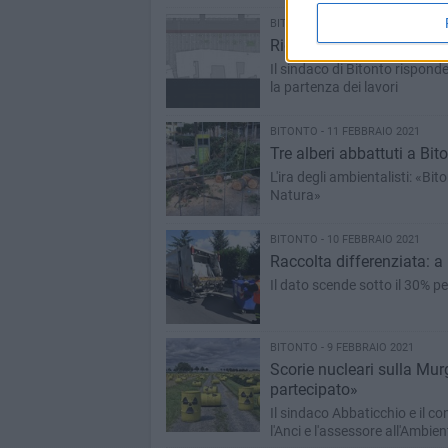
BITONTO - 15 FEBBRAIO 2021
Riqualificazione piazza S
Il sindaco di Bitonto rispond
la partenza dei lavori
BITONTO - 11 FEBBRAIO 2021
Tre alberi abbattuti a Bit
L'ira degli ambientalisti: «Bi
Natura»
BITONTO - 10 FEBBRAIO 2021
Raccolta differenziata: a
Il dato scende sotto il 30% pe
BITONTO - 9 FEBBRAIO 2021
Scorie nucleari sulla Mur
partecipato»
Il sindaco Abbaticchio e il c
l'Anci e l'assessore all'Ambien