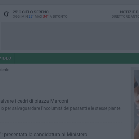
25
°C
CIELO SERENO
NOTIZIE 
34°
OGGI MIN
25°
MAX
A
BITONTO
DIRETTORE
ANTO
VIDEO
biente
salvare i cedri di piazza Marconi
dio per salvaguardare l'incolumità dei passanti e le stesse piante
”: presentata la candidatura al Ministero