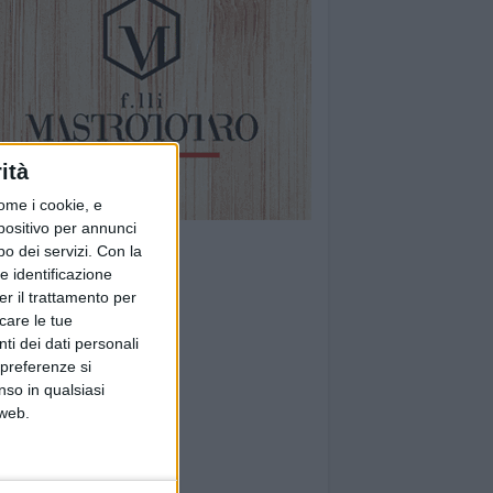
ità
ome i cookie, e
spositivo per annunci
o dei servizi.
Con la
e identificazione
er il trattamento per
icare le tue
ti dei dati personali
 preferenze si
nso in qualsiasi
 web.