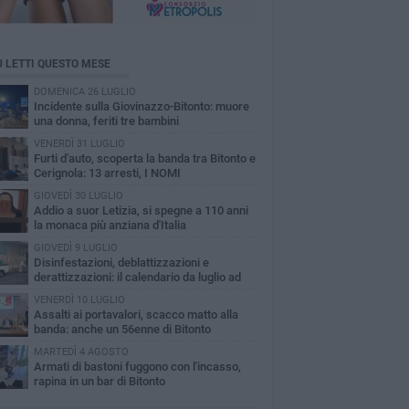
Ù LETTI QUESTO MESE
DOMENICA 26 LUGLIO
Incidente sulla Giovinazzo-Bitonto: muore
una donna, feriti tre bambini
VENERDÌ 31 LUGLIO
Furti d'auto, scoperta la banda tra Bitonto e
Cerignola: 13 arresti, I NOMI
GIOVEDÌ 30 LUGLIO
Addio a suor Letizia, si spegne a 110 anni
la monaca più anziana d'Italia
GIOVEDÌ 9 LUGLIO
Disinfestazioni, deblattizzazioni e
derattizzazioni: il calendario da luglio ad
obre a Bitonto
VENERDÌ 10 LUGLIO
Assalti ai portavalori, scacco matto alla
banda: anche un 56enne di Bitonto
MARTEDÌ 4 AGOSTO
Armati di bastoni fuggono con l'incasso,
rapina in un bar di Bitonto