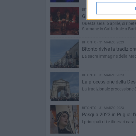
BITONTO - 6 APRILE 2023
Giovedì Santo, gli orari 
Questa sera, 6 aprile, si ripete
Stamane in Cattedrale a Bari
BITONTO - 31 MARZO 2023
Bitonto rivive la tradizi
La sacra immagine della Mad
BITONTO - 31 MARZO 2023
La processione della Deso
La tradizionale processione è
BITONTO - 31 MARZO 2023
Pasqua 2023 in Puglia: l'i
I principali riti e itinerari cara