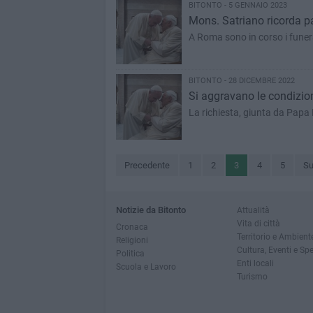
BITONTO - 5 GENNAIO 2023
Mons. Satriano ricorda pa
A Roma sono in corso i funer
BITONTO - 28 DICEMBRE 2022
Si aggravano le condizioni
La richiesta, giunta da Papa 
Precedente
1
2
3
4
5
Su
Notizie da Bitonto
Attualità
Vita di città
Cronaca
Territorio e Ambient
Religioni
Cultura, Eventi e Sp
Politica
Enti locali
Scuola e Lavoro
Turismo