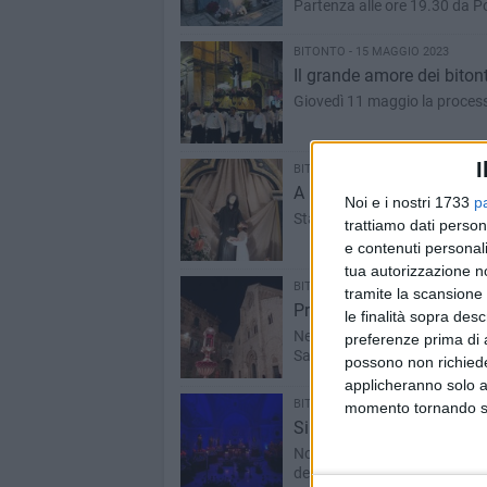
Partenza alle ore 19.30 da 
BITONTO - 15 MAGGIO 2023
Il grande amore dei bitont
Giovedì 11 maggio la processi
I
BITONTO - 11 MAGGIO 2023
A Bitonto la Festa in onor
Noi e i nostri 1733
p
Stasera, 11 maggio, la process
trattiamo dati person
e contenuti personali
tua autorizzazione no
BITONTO - 8 APRILE 2023
tramite la scansione 
Processione di Gala a Bit
le finalità sopra des
Nella sera del Venerdì Santo, 
preferenze prima di 
Santa Maria del Suffragio
possono non richieder
applicheranno solo a
BITONTO - 7 APRILE 2023
momento tornando su 
Si rinnovano le tradizion
Nonostante il freddo, i biton
del Triduo pasquale