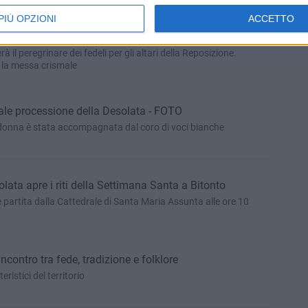
PIÙ OPZIONI
ACCETTO
delle messe in Coena Domini a Bitonto
rà il peregrinare dei fedeli per gli altari della Reposizione.
 la messa crismale
onale processione della Desolata - FOTO
onna è stata accompagnata dal coro di voci bianche
lata apre i riti della Settimana Santa a Bitonto
 partita dalla Cattedrale di Santa Maria Assunta alle ore 10
ncontro tra fede, tradizione e folklore
tteristici del territorio