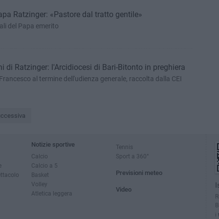
pa Ratzinger: «Pastore dal tratto gentile»
ali del Papa emerito
 di Ratzinger: l'Arcidiocesi di Bari-Bitonto in preghiera
Francesco al termine dell'udienza generale, raccolta dalla CEI
ccessiva
Notizie sportive
Tennis
Calcio
Sport a 360°
e
Calcio a 5
Previsioni meteo
ettacolo
Basket
Volley
I
Video
Atletica leggera
R
B
i