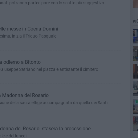
onati potranno partecipare con lo scatto più suggestivo
PI
delle messe in Coena Domini
sima, inizia il Triduo Pasquale
 odierno a Bitonto
iuseppe Satriano nel piazzale antistante il cimitero
 la Madonna del Rosario
ott
essione della sacra effige accompagnata da quella dei Santi
adonna del Rosario: stasera la processione
e e del lunedì