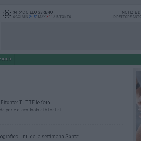
34.5
°C
CIELO SERENO
NOTIZIE 
34°
OGGI MIN
24.5°
MAX
A
BITONTO
DIRETTORE
ANTO
VIDEO
 Bitonto: TUTTE le foto
 parte di centinaia di bitontini
grafico ‘I riti della settimana Santa’