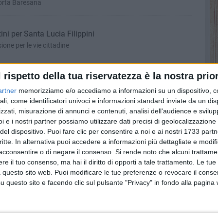
Porta Baresana
ini per Santa Lucia Filippini
one per le vie cittadine
l rispetto della tua riservatezza è la nostra prior
e di Santa Lucia Filippini
artner
memorizziamo e/o accediamo a informazioni su un dispositivo, c
ione per le strade della città
ali, come identificatori univoci e informazioni standard inviate da un di
zzati, misurazione di annunci e contenuti, analisi dell'audience e svilupp
i e i nostri partner possiamo utilizzare dati precisi di geolocalizzazione 
del dispositivo. Puoi fare clic per consentire a noi e ai nostri 1733 partn
onto: tutte le FOTO
critte. In alternativa puoi accedere a informazioni più dettagliate e modif
il tradizionale evento religioso organizzato dall'Arciconfraternita
acconsentire o di negare il consenso.
Si rende noto che alcuni trattamen
e il tuo consenso, ma hai il diritto di opporti a tale trattamento. Le tue
 questo sito web. Puoi modificare le tue preferenze o revocare il conse
questo sito e facendo clic sul pulsante "Privacy" in fondo alla pagina
i del Giovedì Santo a Bitonto - FOTO
tini non hanno rinunciato all'appuntamento che sancisce l'inizio